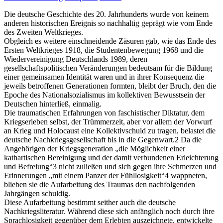
Die deutsche Geschichte des 20. Jahrhunderts wurde von keinem
anderen historischen Ereignis so nachhaltig geprägt wie vom Ende
des Zweiten Weltkrieges.
Obgleich es weitere einschneidende Zäsuren gab, wie das Ende des
Ersten Weltkrieges 1918, die Studentenbewegung 1968 und die
Wiedervereinigung Deutschlands 1989, deren
gesellschaftspolitischen Veränderungen bedeutsam für die Bildung
einer gemeinsamen Identität waren und in ihrer Konsequenz die
jeweils betroffenen Generationen formten, bleibt der Bruch, den die
Epoche des Nationalsozialismus im kollektiven Bewusstsein der
Deutschen hinterließ, einmalig.
Die traumatischen Erfahrungen von faschistischer Diktatur, dem
Kriegserleben selbst, der Trümmerzeit, aber vor allem der Vorwurf
an Krieg und Holocaust eine Kollektivschuld zu tragen, belastet die
deutsche Nachkriegsgesellschaft bis in die Gegenwart.2 Da die
Angehörigen der Kriegsgeneration „die Möglichkeit einer
kathartischen Bereinigung und der damit verbundenen Erleichterung
und Befreiung“3 nicht zuließen und sich gegen ihre Schmerzen und
Erinnerungen „mit einem Panzer der Fühllosigkeit“4 wappneten,
blieben sie die Aufarbeitung des Traumas den nachfolgenden
Jahrgängen schuldig.
Diese Aufarbeitung bestimmt seither auch die deutsche
Nachkriegsliteratur. Während diese sich anfänglich noch durch ihre
Sprachlosigkeit gegenüber dem Erlebten auszeichnete, entwickelte