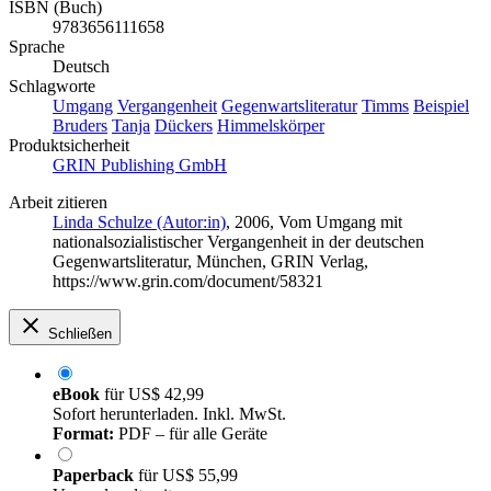
ISBN (Buch)
9783656111658
Sprache
Deutsch
Schlagworte
Umgang
Vergangenheit
Gegenwartsliteratur
Timms
Beispiel
Bruders
Tanja
Dückers
Himmelskörper
Produktsicherheit
GRIN Publishing GmbH
Arbeit zitieren
Linda Schulze (Autor:in)
, 2006, Vom Umgang mit
nationalsozialistischer Vergangenheit in der deutschen
Gegenwartsliteratur, München, GRIN Verlag,
https://www.grin.com/document/58321
Schließen
eBook
für
US$ 42,99
Sofort herunterladen. Inkl. MwSt.
Format:
PDF – für alle Geräte
Paperback
für
US$ 55,99