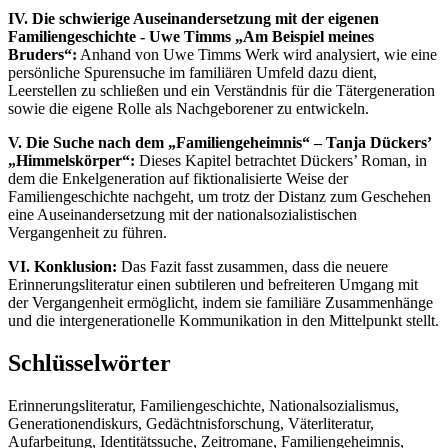
IV. Die schwierige Auseinandersetzung mit der eigenen
Familiengeschichte - Uwe Timms „Am Beispiel meines
Bruders“:
Anhand von Uwe Timms Werk wird analysiert, wie eine
persönliche Spurensuche im familiären Umfeld dazu dient,
Leerstellen zu schließen und ein Verständnis für die Tätergeneration
sowie die eigene Rolle als Nachgeborener zu entwickeln.
V. Die Suche nach dem „Familiengeheimnis“ – Tanja Dückers’
„Himmelskörper“:
Dieses Kapitel betrachtet Dückers’ Roman, in
dem die Enkelgeneration auf fiktionalisierte Weise der
Familiengeschichte nachgeht, um trotz der Distanz zum Geschehen
eine Auseinandersetzung mit der nationalsozialistischen
Vergangenheit zu führen.
VI. Konklusion:
Das Fazit fasst zusammen, dass die neuere
Erinnerungsliteratur einen subtileren und befreiteren Umgang mit
der Vergangenheit ermöglicht, indem sie familiäre Zusammenhänge
und die intergenerationelle Kommunikation in den Mittelpunkt stellt.
Schlüsselwörter
Erinnerungsliteratur, Familiengeschichte, Nationalsozialismus,
Generationendiskurs, Gedächtnisforschung, Väterliteratur,
Aufarbeitung, Identitätssuche, Zeitromane, Familiengeheimnis,