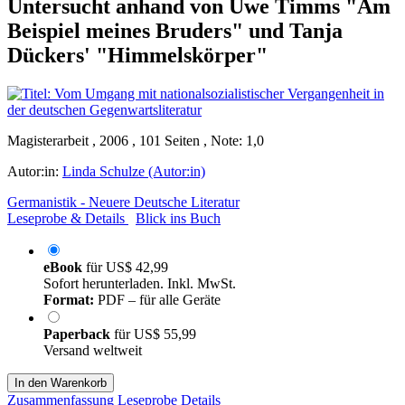
Untersucht anhand von Uwe Timms "Am
Beispiel meines Bruders" und Tanja
Dückers' "Himmelskörper"
Magisterarbeit , 2006 , 101 Seiten , Note: 1,0
Autor:in:
Linda Schulze (Autor:in)
Germanistik - Neuere Deutsche Literatur
Leseprobe & Details
Blick ins Buch
eBook
für
US$ 42,99
Sofort herunterladen. Inkl. MwSt.
Format:
PDF – für alle Geräte
Paperback
für
US$ 55,99
Versand weltweit
In den Warenkorb
Zusammenfassung
Leseprobe
Details