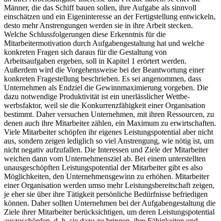
Männer, die das Schiff bauen sollen, ihre Aufgabe als sinnvoll
einschätzen und ein Eigeninteresse an der Fertigstellung entwickeln,
desto mehr Anstrengungen werden sie in ihre Arbeit stecken.
Welche Schlussfolgerungen diese Erkenntnis für die
Mitarbeitermotivation durch Aufgabengestaltung hat und welche
konkreten Fragen sich daraus für die Gestaltung von
Arbeitsaufgaben ergeben, soll in Kapitel 1 erörtert werden.
Außerdem wird die Vorgehensweise bei der Beantwortung einer
konkreten Fragestellung beschrieben. Es sei angenommen, dass
Unternehmen als Endziel die Gewinnmaximierung vorgeben. Die
dazu notwendige Produktivität ist ein unerlässlicher Wettbe-
werbsfaktor, weil sie die Konkurrenzfähigkeit einer Organisation
bestimmt. Daher versuchen Unternehmen, mit ihren Ressourcen, zu
denen auch ihre Mitarbeiter zählen, ein Maximum zu erwirtschaften.
Viele Mitarbeiter schöpfen ihr eigenes Leistungspotential aber nicht
aus, sondern zeigen lediglich so viel Anstrengung, wie nötig ist, um
nicht negativ aufzufallen. Die Interessen und Ziele der Mitarbeiter
weichen dann vom Unternehmensziel ab. Bei einem unterstellten
unausgeschöpften Leistungspotential der Mitarbeiter gibt es also
Möglichkeiten, den Unternehmensgewinn zu erhöhen. Mitarbeiter
einer Organisation werden umso mehr Leistungsbereitschaft zeigen,
je eher sie über ihre Tätigkeit persönliche Bedürfnisse befriedigen
können. Daher sollten Unternehmen bei der Aufgabengestaltung die
Ziele ihrer Mitarbeiter berücksichtigen, um deren Leistungspotential
auszuschöpfen, d. h. sie dazu zu bringen, ihre Fähigkeiten und