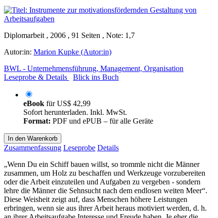
Diplomarbeit , 2006 , 91 Seiten , Note: 1,7
Autor:in:
Marion Kupke (Autor:in)
BWL - Unternehmensführung, Management, Organisation
Leseprobe & Details
Blick ins Buch
eBook
für
US$ 42,99
Sofort herunterladen. Inkl. MwSt.
Format:
PDF und ePUB – für alle Geräte
In den Warenkorb
Zusammenfassung
Leseprobe
Details
„Wenn Du ein Schiff bauen willst, so trommle nicht die Männer
zusammen, um Holz zu beschaffen und Werkzeuge vorzubereiten
oder die Arbeit einzuteilen und Aufgaben zu vergeben - sondern
lehre die Männer die Sehnsucht nach dem endlosen weiten Meer“.
Diese Weisheit zeigt auf, dass Menschen höhere Leistungen
erbringen, wenn sie aus ihrer Arbeit heraus motiviert werden, d. h.
an ihrer Arbeitsaufgabe Interesse und Freude haben. Je eher die