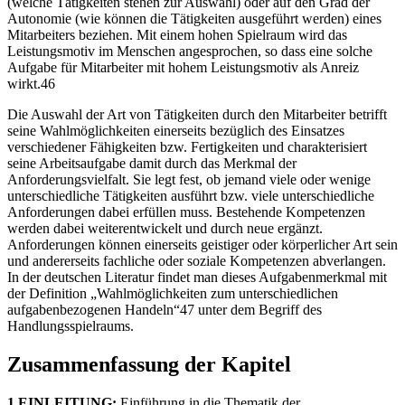
(welche Tätigkeiten stehen zur Auswahl) oder auf den Grad der
Autonomie (wie können die Tätigkeiten ausgeführt werden) eines
Mitarbeiters beziehen. Mit einem hohen Spielraum wird das
Leistungsmotiv im Menschen angesprochen, so dass eine solche
Aufgabe für Mitarbeiter mit hohem Leistungsmotiv als Anreiz
wirkt.46
Die Auswahl der Art von Tätigkeiten durch den Mitarbeiter betrifft
seine Wahlmöglichkeiten einerseits bezüglich des Einsatzes
verschiedener Fähigkeiten bzw. Fertigkeiten und charakterisiert
seine Arbeitsaufgabe damit durch das Merkmal der
Anforderungsvielfalt. Sie legt fest, ob jemand viele oder wenige
unterschiedliche Tätigkeiten ausführt bzw. viele unterschiedliche
Anforderungen dabei erfüllen muss. Bestehende Kompetenzen
werden dabei weiterentwickelt und durch neue ergänzt.
Anforderungen können einerseits geistiger oder körperlicher Art sein
und andererseits fachliche oder soziale Kompetenzen abverlangen.
In der deutschen Literatur findet man dieses Aufgabenmerkmal mit
der Definition „Wahlmöglichkeiten zum unterschiedlichen
aufgabenbezogenen Handeln“47 unter dem Begriff des
Handlungsspielraums.
Zusammenfassung der Kapitel
1 EINLEITUNG:
Einführung in die Thematik der