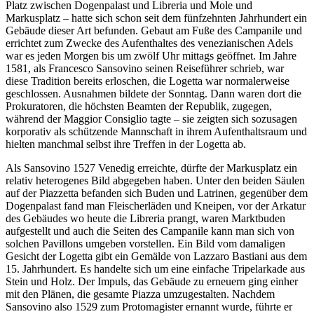
Platz zwischen Dogenpalast und Libreria und Mole und
Markusplatz – hatte sich schon seit dem fünfzehnten Jahrhundert ein
Gebäude dieser Art befunden. Gebaut am Fuße des Campanile und
errichtet zum Zwecke des Aufenthaltes des venezianischen Adels
war es jeden Morgen bis um zwölf Uhr mittags geöffnet. Im Jahre
1581, als Francesco Sansovino seinen Reiseführer schrieb, war
diese Tradition bereits erloschen, die Logetta war normalerweise
geschlossen. Ausnahmen bildete der Sonntag. Dann waren dort die
Prokuratoren, die höchsten Beamten der Republik, zugegen,
während der Maggior Consiglio tagte – sie zeigten sich sozusagen
korporativ als schützende Mannschaft in ihrem Aufenthaltsraum und
hielten manchmal selbst ihre Treffen in der Logetta ab.
Als Sansovino 1527 Venedig erreichte, dürfte der Markusplatz ein
relativ heterogenes Bild abgegeben haben. Unter den beiden Säulen
auf der Piazzetta befanden sich Buden und Latrinen, gegenüber dem
Dogenpalast fand man Fleischerläden und Kneipen, vor der Arkatur
des Gebäudes wo heute die Libreria prangt, waren Marktbuden
aufgestellt und auch die Seiten des Campanile kann man sich von
solchen Pavillons umgeben vorstellen. Ein Bild vom damaligen
Gesicht der Logetta gibt ein Gemälde von Lazzaro Bastiani aus dem
15. Jahrhundert. Es handelte sich um eine einfache Tripelarkade aus
Stein und Holz. Der Impuls, das Gebäude zu erneuern ging einher
mit den Plänen, die gesamte Piazza umzugestalten. Nachdem
Sansovino also 1529 zum Protomagister ernannt wurde, führte er