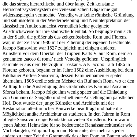
die das streng hierarchische und über lange Zeit konstante
Herrschaftssystemsystem der venezianischen Oligarchie gut
widerzuspiegeln vermochte. Venedig war keine römische Gründung
und sah insofern in der Wiederbelebung und Neuinterpretation der
klassischen Antike zunächst vermutlich keine geeignete
Ausdrucksweise für ihre städtische Identität. So begnügte man sich
in der Stadt, die größer als das zeitgenössische Rom und Florenz
war, in der Zeit vor 1930 mit der Zitierung der eigenen Geschichte.
Jacopo Sansovino war 1527 zeitgleich mit einigen anderen
Künstlern vor dem Überfall der Truppen Karls V. auf Rom, dem so
genannten ‚sacco di roma’ nach Venedig geflohen. Ursprünglich
stammte er aus dem Herzogtum Toskana. Als Jacopo Tatti 1486 in
Florenz geboren, begann er im Jahre 1502 eine Ausbildung bei dem
Bildhauer Andrea Sansovino, dessen Familiennamen er später
übernahm. 1505 ereilte seinen Meister ein Ruf nach Rom, wo er den
Auftrag für die Ausfertigung des Grabmals des Kardinal Ascanio
Sforza bekam. Jacopo folgte ihm wenig später auf die Einladung
von Giuliano da Sangallo und erhielt eine Anstellung am päpstlichen
Hof. Dort wurde der junge Künstler und Architekt mit der
Restauration altertümlicher Bauwerke beauftragt und hatte die
Möglichkeit antike Architektur zu studieren. In den Jahren in Rom
pflegte Sansovino enge Kontakte zu vielen Künstlern. Rom war in
jenen Jahren Heimstätte für so bedeutende Renaissancekünstler wie
Michelangelo, Fillipino Lippi und Bramante, der mehr als jeder
andere zu jener Zeit die Grammatik des alten Rom an Bauten wieder