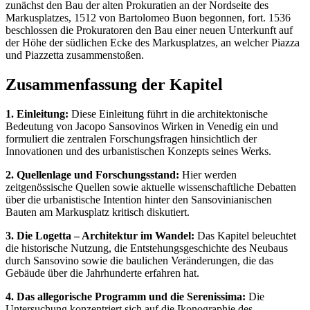
zunächst den Bau der alten Prokuratien an der Nordseite des
Markusplatzes, 1512 von Bartolomeo Buon begonnen, fort. 1536
beschlossen die Prokuratoren den Bau einer neuen Unterkunft auf
der Höhe der südlichen Ecke des Markusplatzes, an welcher Piazza
und Piazzetta zusammenstoßen.
Zusammenfassung der Kapitel
1. Einleitung:
Diese Einleitung führt in die architektonische
Bedeutung von Jacopo Sansovinos Wirken in Venedig ein und
formuliert die zentralen Forschungsfragen hinsichtlich der
Innovationen und des urbanistischen Konzepts seines Werks.
2. Quellenlage und Forschungsstand:
Hier werden
zeitgenössische Quellen sowie aktuelle wissenschaftliche Debatten
über die urbanistische Intention hinter den Sansovinianischen
Bauten am Markusplatz kritisch diskutiert.
3. Die Logetta – Architektur im Wandel:
Das Kapitel beleuchtet
die historische Nutzung, die Entstehungsgeschichte des Neubaus
durch Sansovino sowie die baulichen Veränderungen, die das
Gebäude über die Jahrhunderte erfahren hat.
4. Das allegorische Programm und die Serenissima:
Die
Untersuchung konzentriert sich auf die Ikonographie des