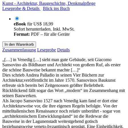
Kunst - Architektur, Baugeschichte, Denkmalpflege
Leseprobe & Details
Blick ins Buch
eBook
für
US$ 18,99
Sofort herunterladen. Inkl. MwSt.
Format:
PDF – für alle Geräte
In den Warenkorb
Zusammenfassung
Leseprobe
Details
„[…] in Venedig […] sieht man gute Gebäude, seit Giacomo
Sansovino als Bildhauer und Architekt von großem Ruf, als erster
die schöne Bauweise bekannt machte […]“
Dies schrieb Andrea Palladio in seinen Vier Büchern zur
Architektur,veröffentlicht im Jahre 1570. Sansovinos Baukunst
erfreute sich bereits bei Zeitgenossen größter Beliebtheit.
Rückblickend fällt sogar das Wort „modern“ im Zusammenhang mit
seinen Bauwerken.
Als Jacopo Sansovino 1527 nach Venedig kam fand er dort eine
Architekturweise vor, die ihre eigenen Regeln befolgte. Von der
mittelitalienischen Renaissance noch relativ unberührt - sogar von
„architektonischem Entwicklungsland“ ist die Redewar die
Bauweise in der Lagunenstadt weitestgehend gotisch
beziehungsweise veneto-byzantinisch geprägt. Eine Einheitlichkeit,