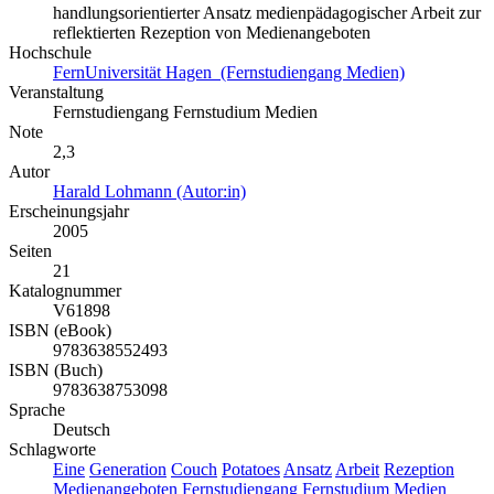
handlungsorientierter Ansatz medienpädagogischer Arbeit zur
reflektierten Rezeption von Medienangeboten
Hochschule
FernUniversität Hagen (Fernstudiengang Medien)
Veranstaltung
Fernstudiengang Fernstudium Medien
Note
2,3
Autor
Harald Lohmann (Autor:in)
Erscheinungsjahr
2005
Seiten
21
Katalognummer
V61898
ISBN (eBook)
9783638552493
ISBN (Buch)
9783638753098
Sprache
Deutsch
Schlagworte
Eine
Generation
Couch
Potatoes
Ansatz
Arbeit
Rezeption
Medienangeboten
Fernstudiengang
Fernstudium
Medien