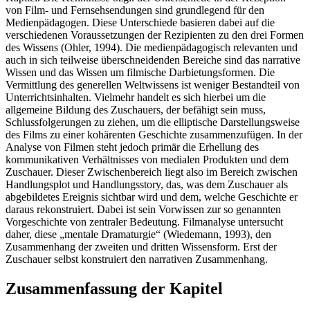
von Film- und Fernsehsendungen sind grundlegend für den
Medienpädagogen. Diese Unterschiede basieren dabei auf die
verschiedenen Voraussetzungen der Rezipienten zu den drei Formen
des Wissens (Ohler, 1994). Die medienpädagogisch relevanten und
auch in sich teilweise überschneidenden Bereiche sind das narrative
Wissen und das Wissen um filmische Darbietungsformen. Die
Vermittlung des generellen Weltwissens ist weniger Bestandteil von
Unterrichtsinhalten. Vielmehr handelt es sich hierbei um die
allgemeine Bildung des Zuschauers, der befähigt sein muss,
Schlussfolgerungen zu ziehen, um die elliptische Darstellungsweise
des Films zu einer kohärenten Geschichte zusammenzufügen. In der
Analyse von Filmen steht jedoch primär die Erhellung des
kommunikativen Verhältnisses von medialen Produkten und dem
Zuschauer. Dieser Zwischenbereich liegt also im Bereich zwischen
Handlungsplot und Handlungsstory, das, was dem Zuschauer als
abgebildetes Ereignis sichtbar wird und dem, welche Geschichte er
daraus rekonstruiert. Dabei ist sein Vorwissen zur so genannten
Vorgeschichte von zentraler Bedeutung. Filmanalyse untersucht
daher, diese „mentale Dramaturgie“ (Wiedemann, 1993), den
Zusammenhang der zweiten und dritten Wissensform. Erst der
Zuschauer selbst konstruiert den narrativen Zusammenhang.
Zusammenfassung der Kapitel