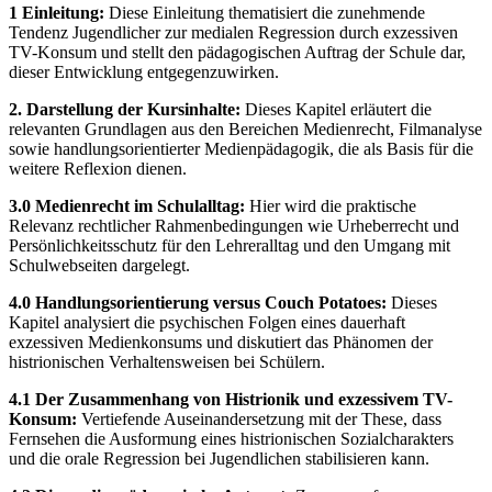
1 Einleitung:
Diese Einleitung thematisiert die zunehmende
Tendenz Jugendlicher zur medialen Regression durch exzessiven
TV-Konsum und stellt den pädagogischen Auftrag der Schule dar,
dieser Entwicklung entgegenzuwirken.
2. Darstellung der Kursinhalte:
Dieses Kapitel erläutert die
relevanten Grundlagen aus den Bereichen Medienrecht, Filmanalyse
sowie handlungsorientierter Medienpädagogik, die als Basis für die
weitere Reflexion dienen.
3.0 Medienrecht im Schulalltag:
Hier wird die praktische
Relevanz rechtlicher Rahmenbedingungen wie Urheberrecht und
Persönlichkeitsschutz für den Lehreralltag und den Umgang mit
Schulwebseiten dargelegt.
4.0 Handlungsorientierung versus Couch Potatoes:
Dieses
Kapitel analysiert die psychischen Folgen eines dauerhaft
exzessiven Medienkonsums und diskutiert das Phänomen der
histrionischen Verhaltensweisen bei Schülern.
4.1 Der Zusammenhang von Histrionik und exzessivem TV-
Konsum:
Vertiefende Auseinandersetzung mit der These, dass
Fernsehen die Ausformung eines histrionischen Sozialcharakters
und die orale Regression bei Jugendlichen stabilisieren kann.