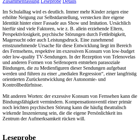
Zusammenfassung
Leseprobe
Details
Im Schulalltag wird es deutlich. Immer mehr Kinder zeigen eine
erhöhte Neigung zur Selbstdarstellung, verstecken ihre eigene
Identität hinter einer Fassade aus Show und Imitation. Ursächlich
hierfür sind viele Faktoren, wie z. B. allein erziehende Eltern,
Perspektivlosigkeit, psychische Störungen durch Fettleibigkeit,
Magersucht oder auch Leistungsdruck. Eine zunehmend
ernstzunehmende Ursache für diese Entwicklung liegt im Bereich
des Fernsehens, respektive im exzessiven Konsum von low-budget
oder low-quality TV-Sendungen. In der Rezeption von Telenovelas
und anderen Formen von Seifenopern entstehen parasoziale
Bindungen, die zu Medienfiguren dieser Sendungen aufgebaut
werden und führen zu einer „medialen Regression“, einer langfristig
orientierten Zurückentwicklung der Autonomie- und
Kontrollbedürfnisse.
Mit anderen Worten: der exzessive Konsum von Fernsehen kann die
Bindungsfähigkeit vermindern. Kompensationsventil einer primär
noch leichten psychischen Störung kann die häufig theatralisch
wirkende Inszenierung sein, die die eigene Persönlichkeit ins
Zentrum der Aufmerksamkeit rücken will.
Leseprobe