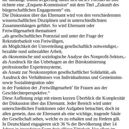
richtete eine „Enquete-Kommission“ mit dem Titel „Zukunft des
bürgerschaftlichen Engagements“ ein.
Die Diskussion über das Ehrenamt wird von den verschiedensten
wissenschaftlichen Disziplinen und in unterschiedlichsten
Zusammenhängen geführt. So wird Ehrenamt oder
Freiwilligenarbeit thematisiert
„als gesellschaftliches Potenzial und unter der Frage der
Rekrutierbarkeit von Freiwilligen,
als Möglichkeit der Umverteilung gesellschaftlich notwendiger,-
bezahlte rund unbezahlter Arbeit,
als ökonomische und soziologische Analyse des Nonprofit-Sektors,-
als Ausdruck für das Unbehagen an der Bürokratisierung
professioneller Expertensysteme,
als Ansatz zur Neukonzeption gesellschaftlicher Solidarität,-als
Ausdruck des Verhältnisses von Individualismus und Gemeinsinn-
sowie Sozialintegration oder
in der Funktion der ‚Freiwilligenarbeit’ für Frauen aus der
Geschlechterperspektive.“
Diese Auflistung zeigt mit einem kurzen Überblick die Komplexität
der Diskussion über das Ehrenamt. Jeder Bereich wird unter
unterschiedlichen Funktionen oder Aufgaben betrachtet, doch ist
allen gemein, dass sie Ehrenamt als eine wichtige, tragende Säule
der Gesellschaft sehen, welche es zu erhalten und zu fördern gilt.
In Deutschland engagieren sich 36 % der Bevölkerung über 14