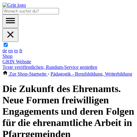
de
en
es
fr
Shop
GRIN Website
Texte veröffentlichen, Rundum-Service genießen
Zur Shop-Startseite
›
Pädagogik - Berufsbildung, Weiterbildung
Die Zukunft des Ehrenamts.
Neue Formen freiwilligen
Engagements und deren Folgen
für die ehrenamtliche Arbeit in
Pfarrgemeinden