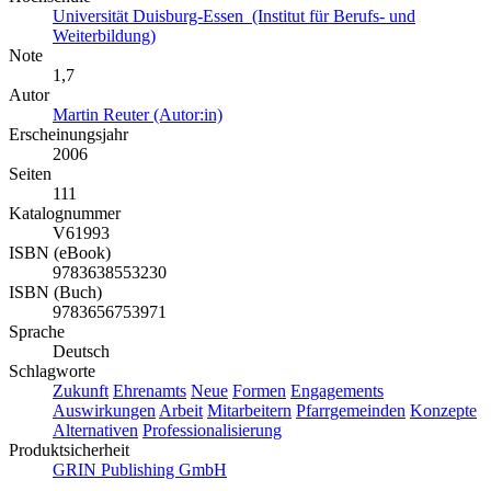
Universität Duisburg-Essen (Institut für Berufs- und
Weiterbildung)
Note
1,7
Autor
Martin Reuter (Autor:in)
Erscheinungsjahr
2006
Seiten
111
Katalognummer
V61993
ISBN (eBook)
9783638553230
ISBN (Buch)
9783656753971
Sprache
Deutsch
Schlagworte
Zukunft
Ehrenamts
Neue
Formen
Engagements
Auswirkungen
Arbeit
Mitarbeitern
Pfarrgemeinden
Konzepte
Alternativen
Professionalisierung
Produktsicherheit
GRIN Publishing GmbH