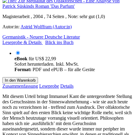
Magisterarbeit , 2004 , 74 Seiten , Note: sehr gut (1,0)
Autor:in:
Astrid Wolffram (Autor:in)
Germanistik - Neuere Deutsche Literatur
Leseprobe & Details
Blick ins Buch
eBook
für
US$ 22,99
Sofort herunterladen. Inkl. MwSt.
Format:
PDF und ePUB – für alle Geräte
In den Warenkorb
Zusammenfassung
Leseprobe
Details
Mit diesem Urteil bringt Immanuel Kant die untergeordnete Stellung
des Geruchssinns in der Sinneswahrnehmung - wie sie auch heute
noch zu verzeichnen ist - treffend zum Ausdruck. Der olfaktorische
Sinn spielt auf den ersten Blick keine wichtige Rolle mehr, weil sich
der Mensch heutzutage vorrangig visuell orientiert. Philosophen
haben sich nie ‚ausführlich’ mit dem Geruchssinn
auseinandergesetzt, sondern dieser wurde immer nur peripher im
Kontext von Sinneshierarchien erwähnt, in denen er traditionell als