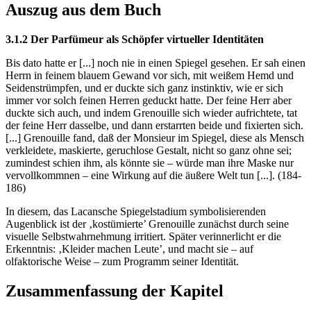
Auszug aus dem Buch
3.1.2 Der Parfümeur als Schöpfer virtueller Identitäten
Bis dato hatte er [...] noch nie in einen Spiegel gesehen. Er sah einen
Herrn in feinem blauem Gewand vor sich, mit weißem Hemd und
Seidenstrümpfen, und er duckte sich ganz instinktiv, wie er sich
immer vor solch feinen Herren geduckt hatte. Der feine Herr aber
duckte sich auch, und indem Grenouille sich wieder aufrichtete, tat
der feine Herr dasselbe, und dann erstarrten beide und fixierten sich.
[...] Grenouille fand, daß der Monsieur im Spiegel, diese als Mensch
verkleidete, maskierte, geruchlose Gestalt, nicht so ganz ohne sei;
zumindest schien ihm, als könnte sie – würde man ihre Maske nur
vervollkommnen – eine Wirkung auf die äußere Welt tun [...]. (184-
186)
In diesem, das Lacansche Spiegelstadium symbolisierenden
Augenblick ist der ‚kostümierte’ Grenouille zunächst durch seine
visuelle Selbstwahrnehmung irritiert. Später verinnerlicht er die
Erkenntnis: ‚Kleider machen Leute’, und macht sie – auf
olfaktorische Weise – zum Programm seiner Identität.
Zusammenfassung der Kapitel