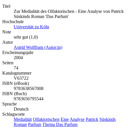
Titel
Zur Medialität des Olfaktorischen - Eine Analyse von Patrick
Süskinds Roman 'Das Parfum'
Hochschule
Universität zu Köln
Note
sehr gut (1,0)
Autor
Astrid Wolffram (Autor:in)
Erscheinungsjahr
2004
Seiten
74
Katalognummer
V63722
ISBN (eBook)
9783638567008
ISBN (Buch)
9783656795544
Sprache
Deutsch
Schlagworte
Medialität
Olfaktorischen
Eine
Analyse
Patrick
Süskinds
Roman
Parfum
Thema Das Parfum