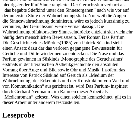
niedrigster der fünf Sinne rangierte: Der Geruchssinn verharrt als
„das begabte Stiefkind unter den Sinnesorganen“ nach wie vor auf
der untersten Stufe der Wahrnehmungsskala. Nur weil die Augen
die Sinneswahrnehmung dominieren, wäre es jedoch kurzsinnig zu
vermuten, der Geruchssinn werde vernachlässigt. Die
Wahrnehmung olfaktorischer Sinneseindrücke entzieht sich vielmehr
häufig dem menschlichen Bewusstsein. Der Roman Das Parfum.
Die Geschichte eines Mörders(1985) von Patrick Süskind stellt
einen Ansatz dazu dar das verloren gegangene Bewusstsein für
Gerüche und Düfte wieder neu zu entdecken. Die Nase und das
Parfum gewinnen in Süskinds ‚Monographie des Geruchssinns’
erstmals in der literarischen Ästhetikgeschichte den absoluten
Vorrang über Auge und Bild sowie Ohr und Musik. Insofern das
Interesse von Patrick Süskind auf Geruch als „Medium der
Wahrnehmung, der Erkenntnis und der Konstruktion von Welt und
von Kommunikation“ ausgerichtet ist, wird Das Parfum- inspiriert
durch Gerhard Neumann - im Rahmen dieser Arbeit als
„Medienroman“ gelesen. Was einen solchen kennzeichnet, gilt es in
dieser Arbeit unter anderem festzustellen.
Leseprobe