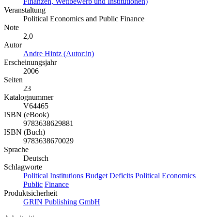
Finanzen, Wettbewerb und Institutionen)
Veranstaltung
Political Economics and Public Finance
Note
2,0
Autor
Andre Hintz (Autor:in)
Erscheinungsjahr
2006
Seiten
23
Katalognummer
V64465
ISBN (eBook)
9783638629881
ISBN (Buch)
9783638670029
Sprache
Deutsch
Schlagworte
Political
Institutions
Budget
Deficits
Political
Economics
Public
Finance
Produktsicherheit
GRIN Publishing GmbH