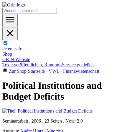
de
en
es
fr
Shop
GRIN Website
Texte veröffentlichen, Rundum-Service genießen
Zur Shop-Startseite
›
VWL - Finanzwissenschaft
Political Institutions and
Budget Deficits
Seminararbeit , 2006 , 23 Seiten , Note: 2,0
Autor:in:
Andre Hintz (Autor:in)