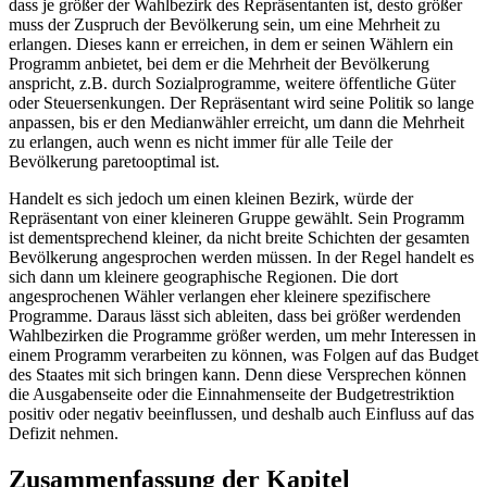
dass je größer der Wahlbezirk des Repräsentanten ist, desto größer
muss der Zuspruch der Bevölkerung sein, um eine Mehrheit zu
erlangen. Dieses kann er erreichen, in dem er seinen Wählern ein
Programm anbietet, bei dem er die Mehrheit der Bevölkerung
anspricht, z.B. durch Sozialprogramme, weitere öffentliche Güter
oder Steuersenkungen. Der Repräsentant wird seine Politik so lange
anpassen, bis er den Medianwähler erreicht, um dann die Mehrheit
zu erlangen, auch wenn es nicht immer für alle Teile der
Bevölkerung paretooptimal ist.
Handelt es sich jedoch um einen kleinen Bezirk, würde der
Repräsentant von einer kleineren Gruppe gewählt. Sein Programm
ist dementsprechend kleiner, da nicht breite Schichten der gesamten
Bevölkerung angesprochen werden müssen. In der Regel handelt es
sich dann um kleinere geographische Regionen. Die dort
angesprochenen Wähler verlangen eher kleinere spezifischere
Programme. Daraus lässt sich ableiten, dass bei größer werdenden
Wahlbezirken die Programme größer werden, um mehr Interessen in
einem Programm verarbeiten zu können, was Folgen auf das Budget
des Staates mit sich bringen kann. Denn diese Versprechen können
die Ausgabenseite oder die Einnahmenseite der Budgetrestriktion
positiv oder negativ beeinflussen, und deshalb auch Einfluss auf das
Defizit nehmen.
Zusammenfassung der Kapitel