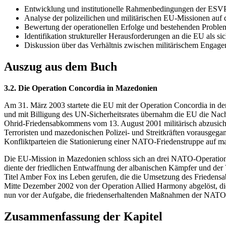
Entwicklung und institutionelle Rahmenbedingungen der ESV
Analyse der polizeilichen und militärischen EU-Missionen 
Bewertung der operationellen Erfolge und bestehenden Proble
Identifikation struktureller Herausforderungen an die EU als sic
Diskussion über das Verhältnis zwischen militärischem Engage
Auszug aus dem Buch
3.2. Die Operation Concordia in Mazedonien
Am 31. März 2003 startete die EU mit der Operation Concordia in de
und mit Billigung des UN-Sicherheitsrates übernahm die EU die Nac
Ohrid-Friedensabkommens vom 13. August 2001 militärisch abzusich
Terroristen und mazedonischen Polizei- und Streitkräften vorausgeg
Konfliktparteien die Stationierung einer NATO-Friedenstruppe auf m
Die EU-Mission in Mazedonien schloss sich an drei NATO-Operation 
diente der friedlichen Entwaffnung der albanischen Kämpfer und d
Titel Amber Fox ins Leben gerufen, die die Umsetzung des Friedensab
Mitte Dezember 2002 von der Operation Allied Harmony abgelöst, di
nun vor der Aufgabe, die friedenserhaltenden Maßnahmen der NATO 
Zusammenfassung der Kapitel