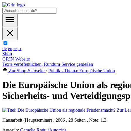
de
en
es
fr
Shop
GRIN Website
Texte veröffentlichen, Rundum-Service genießen
Zur Shop-Startseite
›
Politik - Thema: Europäische Union
Die Europäische Union als regi
Sicherheits- und Verteidigungs
Hausarbeit (Hauptseminar) , 2006 , 28 Seiten , Note: 1.3
Autor:in:
Camelia Ratiu (Autor:in)