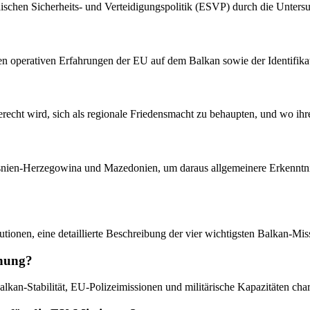
äischen Sicherheits- und Verteidigungspolitik (ESVP) durch die Unter
 operativen Erfahrungen der EU auf dem Balkan sowie der Identifikatio
erecht wird, sich als regionale Friedensmacht zu behaupten, und wo ih
osnien-Herzegowina und Mazedonien, um daraus allgemeinere Erkenntni
tionen, eine detaillierte Beschreibung der vier wichtigsten Balkan-Missi
chung?
kan-Stabilität, EU-Polizeimissionen und militärische Kapazitäten chara