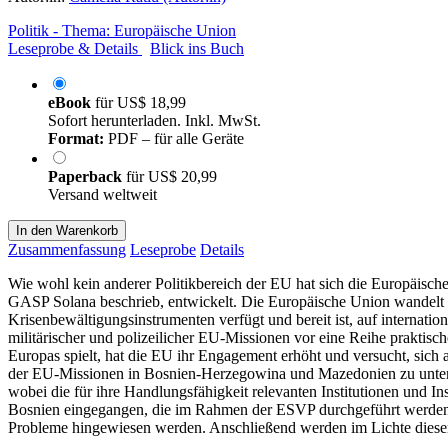
Politik - Thema: Europäische Union
Leseprobe & Details
Blick ins Buch
eBook
für
US$ 18,99
Sofort herunterladen. Inkl. MwSt.
Format:
PDF – für alle Geräte
Paperback
für
US$ 20,99
Versand weltweit
In den Warenkorb
Zusammenfassung
Leseprobe
Details
Wie wohl kein anderer Politikbereich der EU hat sich die Europäische S
GASP Solana beschrieb, entwickelt. Die Europäische Union wandelt s
Krisenbewältigungsinstrumenten verfügt und bereit ist, auf internat
militärischer und polizeilicher EU-Missionen vor eine Reihe praktisc
Europas spielt, hat die EU ihr Engagement erhöht und versucht, sich
der EU-Missionen in Bosnien-Herzegowina und Mazedonien zu untersuch
wobei die für ihre Handlungsfähigkeit relevanten Institutionen und 
Bosnien eingegangen, die im Rahmen der ESVP durchgeführt werden. I
Probleme hingewiesen werden. Anschließend werden im Lichte dieser B