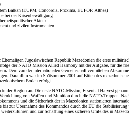
P
auf dem Balkan (EUPM, Concordia, Proxima, EUFOR-Althea)
me bei der Krisenbewältigung
herheitspolitischer Akteur
ment und zivilen Instrumenten
r Ehemaligen Jugoslawischen Republik Mazedonien die erste militärisc
hfolge der NATO-Mission Allied Harmony mit der Aufgabe, für die fri
ern. Dem von der internationalen Gemeinschaft vermittelten Abkomm
angen. Daraufhin war im Spätsommer 2001 auf Bitten des mazedonischen
azedonischem Boden erfolgt.
in der Region an. Die erste NATO-Mission, Essential Harvest genann
er Vernichtung von Waffen und Munition durch die NATO-Truppen. Nac
kommens und die Sicherheit der in Mazedonien stationierten internatio
e bis zur Übernahme des Kommandos durch die EU die Stabilisierung u
weiterzuführen und zur Schaffung eines sicheren Umfeldes in Mazedon