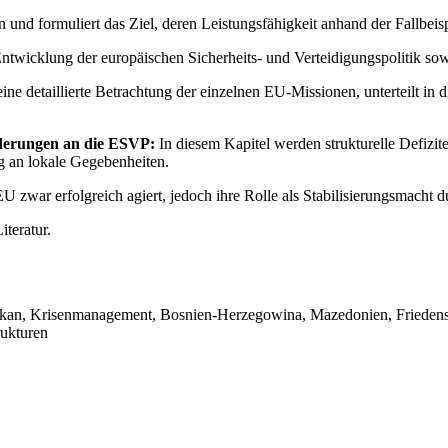
 und formuliert das Ziel, deren Leistungsfähigkeit anhand der Fallbe
Entwicklung der europäischen Sicherheits- und Verteidigungspolitik sowi
eine detaillierte Betrachtung der einzelnen EU-Missionen, unterteilt 
rderungen an die ESVP:
In diesem Kapitel werden strukturelle Defizi
g an lokale Gegebenheiten.
 EU zwar erfolgreich agiert, jedoch ihre Rolle als Stabilisierungsmacht 
teratur.
 Balkan, Krisenmanagement, Bosnien-Herzegowina, Mazedonien, Fried
rukturen