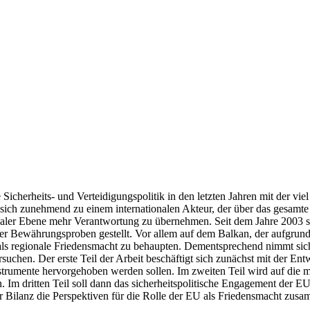
icherheits- und Verteidigungspolitik in den letzten Jahren mit der viel 
ich zunehmend zu einem internationalen Akteur, der über das gesamte 
ionaler Ebene mehr Verantwortung zu übernehmen. Seit dem Jahre 2003 s
her Bewährungsproben gestellt. Vor allem auf dem Balkan, der aufgrund 
 als regionale Friedensmacht zu behaupten. Dementsprechend nimmt sich
en. Der erste Teil der Arbeit beschäftigt sich zunächst mit der Entw
Instrumente hervorgehoben werden sollen. Im zweiten Teil wird auf die 
m dritten Teil soll dann das sicherheitspolitische Engagement der E
ilanz die Perspektiven für die Rolle der EU als Friedensmacht zusamm