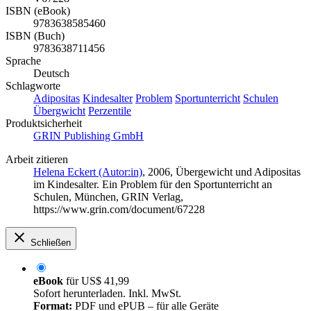
ISBN (eBook)
9783638585460
ISBN (Buch)
9783638711456
Sprache
Deutsch
Schlagworte
Adipositas
Kindesalter
Problem
Sportunterricht
Schulen
Übergwicht
Perzentile
Produktsicherheit
GRIN Publishing GmbH
Arbeit zitieren
Helena Eckert (Autor:in)
, 2006, Übergewicht und Adipositas
im Kindesalter. Ein Problem für den Sportunterricht an
Schulen, München, GRIN Verlag,
https://www.grin.com/document/67228
Schließen
eBook
für
US$ 41,99
Sofort herunterladen. Inkl. MwSt.
Format:
PDF und ePUB – für alle Geräte