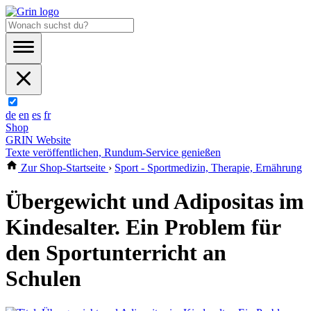
de
en
es
fr
Shop
GRIN Website
Texte veröffentlichen, Rundum-Service genießen
Zur Shop-Startseite
›
Sport - Sportmedizin, Therapie, Ernährung
Übergewicht und Adipositas im
Kindesalter. Ein Problem für
den Sportunterricht an
Schulen