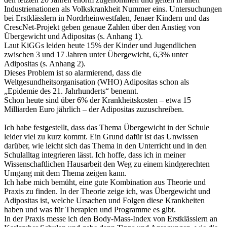
Industrienationen als Volkskrankheit Nummer eins. Untersuchungen
bei Erstklässlern in Nordrheinwestfalen, Jenaer Kindern und das
CrescNet-Projekt geben genaue Zahlen über den Anstieg von
Übergewicht und Adipositas (s. Anhang 1).
Laut KiGGs leiden heute 15% der Kinder und Jugendlichen
zwischen 3 und 17 Jahren unter Übergewicht, 6,3% unter
Adipositas (s. Anhang 2).
Dieses Problem ist so alarmierend, dass die
Weltgesundheitsorganisation (WHO) Adipositas schon als
„Epidemie des 21. Jahrhunderts“ benennt.
Schon heute sind über 6% der Krankheitskosten – etwa 15
Milliarden Euro jährlich – der Adipositas zuzuschreiben.
Ich habe festgestellt, dass das Thema Übergewicht in der Schule
leider viel zu kurz kommt. Ein Grund dafür ist das Unwissen
darüber, wie leicht sich das Thema in den Unterricht und in den
Schulalltag integrieren lässt. Ich hoffe, dass ich in meiner
Wissenschaftlichen Hausarbeit den Weg zu einem kindgerechten
Umgang mit dem Thema zeigen kann.
Ich habe mich bemüht, eine gute Kombination aus Theorie und
Praxis zu finden. In der Theorie zeige ich, was Übergewicht und
Adipositas ist, welche Ursachen und Folgen diese Krankheiten
haben und was für Therapien und Programme es gibt.
In der Praxis messe ich den Body-Mass-Index von Erstklässlern an