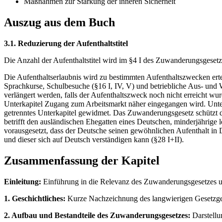
Maßnahmen zur Stärkung der inneren Sicherheit
Auszug aus dem Buch
3.1. Reduzierung der Aufenthaltstitel
Die Anzahl der Aufenthaltstitel wird im §4 I des Zuwanderungsgesetze
Die Aufenthaltserlaubnis wird zu bestimmten Aufenthaltszwecken erte
Sprachkurse, Schulbesuche (§16 I, IV, V) und betriebliche Aus- und W
verlängert werden, falls der Aufenthaltszweck noch nicht erreicht wu
Unterkapitel Zugang zum Arbeitsmarkt näher eingegangen wird. Unter
getrenntes Unterkapitel gewidmet. Das Zuwanderungsgesetz schützt d
betrifft den ausländischen Ehegatten eines Deutschen, minderjährige 
vorausgesetzt, dass der Deutsche seinen gewöhnlichen Aufenthalt in 
und dieser sich auf Deutsch verständigen kann (§28 I+II).
Zusammenfassung der Kapitel
Einleitung:
Einführung in die Relevanz des Zuwanderungsgesetzes u
1. Geschichtliches:
Kurze Nachzeichnung des langwierigen Gesetzgeb
2. Aufbau und Bestandteile des Zuwanderungsgesetzes:
Darstellu