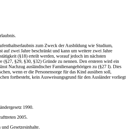
rlaubnis.
 Aufenthaltserlaubnis zum Zweck der Ausbildung wie Studium,
chst auf zwei Jahre beschränkt und kann um weitere zwei Jahre
tätigkeit (§18) erteilt werden, worauf jedoch im nächsten
e (§27, §29, §30, §32) Gründe zu nennen. Den ersteren wird ein
ässt Nachzug ausländischer Familienangehörigen zu (§27 I). Dies
tschen, wenn er die Personensorge für das Kind ausüben soll,
chen fortbesteht, kein Ausweisungsgrund für den Ausländer vorliegt
ändergesetz 1990.
fttreten 2005.
 und Gesetzesinhalte.