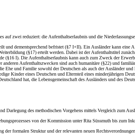
s auf zwei reduziert: die Aufenthaltserlaubnis und die Niederlassungse
ilt und dementsprechend befristet (§7 I+II). Ein Ausländer kann eine
eiterbildung (§17) erteilt werden. Dabei ist der Aufenthaltstitel zunä
rde (§16 I). Die Aufenthaltserlaubnis kann auch zum Zweck der Erwerbs
 anderen Aufenthaltszwecken sind auch humanitäre (§22) und familiär
ie Ehe und Familie sowohl der Deutschen als auch der Ausländer und l
ledige Kinder eines Deutschen und Elternteil eines minderjährigen Deu
Deutschland hat, die Lebensgemeinschaft des Ausländers und des Deuts
nd Darlegung des methodischen Vorgehens mittels Vergleich zum Ausl
ungsprozesses von der Kommission unter Rita Süssmuth bis zum Inkra
ng der formalen Struktur und der relevanten neuen Rechtsverordnungen