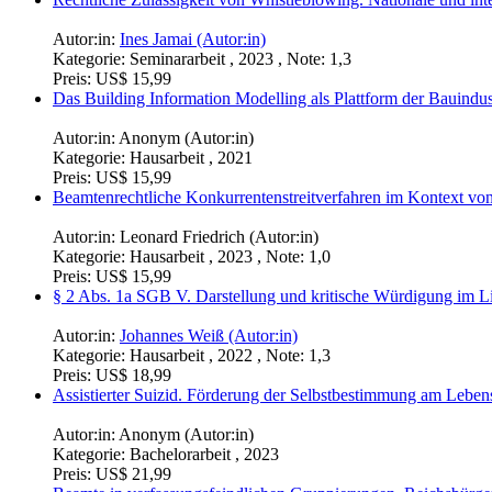
Autor:in:
Ines Jamai (Autor:in)
Kategorie:
Seminararbeit , 2023 , Note: 1,3
Preis:
US$ 15,99
Das Building Information Modelling als Plattform der Bauindus
Autor:in:
Anonym (Autor:in)
Kategorie:
Hausarbeit , 2021
Preis:
US$ 15,99
Beamtenrechtliche Konkurrentenstreitverfahren im Kontext von
Autor:in:
Leonard Friedrich (Autor:in)
Kategorie:
Hausarbeit , 2023 , Note: 1,0
Preis:
US$ 15,99
§ 2 Abs. 1a SGB V. Darstellung und kritische Würdigung im L
Autor:in:
Johannes Weiß (Autor:in)
Kategorie:
Hausarbeit , 2022 , Note: 1,3
Preis:
US$ 18,99
Assistierter Suizid. Förderung der Selbstbestimmung am Lebe
Autor:in:
Anonym (Autor:in)
Kategorie:
Bachelorarbeit , 2023
Preis:
US$ 21,99