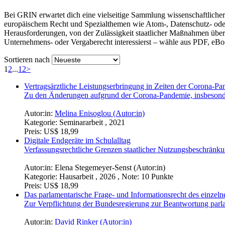
Bei GRIN erwartet dich eine vielseitige Sammlung wissenschaftlicher
europäischem Recht und Spezialthemen wie Atom-, Datenschutz- oder U
Herausforderungen, von der Zulässigkeit staatlicher Maßnahmen über 
Unternehmens- oder Vergaberecht interessierst – wähle aus PDF, eBo
Sortieren nach
1
2
...
12
>
Vertragsärztliche Leistungserbringung in Zeiten der Corona-P
Zu den Änderungen aufgrund der Corona-Pandemie, insbesond
Autor:in:
Melina Enisoglou (Autor:in)
Kategorie:
Seminararbeit , 2021
Preis:
US$ 18,99
Digitale Endgeräte im Schulalltag
Verfassungsrechtliche Grenzen staatlicher Nutzungsbeschränk
Autor:in:
Elena Stegemeyer-Senst (Autor:in)
Kategorie:
Hausarbeit , 2026 , Note: 10 Punkte
Preis:
US$ 18,99
Das parlamentarische Frage- und Informationsrecht des einzel
Zur Verpflichtung der Bundesregierung zur Beantwortung parl
Autor:in:
David Rinker (Autor:in)