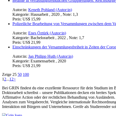
Beamte in verfassungsfeindlichen Gruppierungen. Reichsbürge
Autor:in:
Keneth Pohland (Autor:in)
Kategorie:
Hausarbeit , 2020 , Note: 1,3
Preis:
US$ 15,99
Polizeiliche Bearbeitung von Versammlungen zwischen dem Ve
Autor:in:
Enes Öztürk (Autor:in)
Kategorie:
Bachelorarbeit , 2022 , Note: 1,7
Preis:
US$ 21,99
Einschränkungen der Versammlungsfreiheit in Zeiten der Co
Autor:in:
Jan Philipp Huth (Autor:in)
Kategorie:
Examensarbeit , 2020
Preis:
US$ 21,99
Zeige
25
50
100
1
2
...
12
>
Bei GRIN findest du eine exzellente Ressource für dein Studium im Be
Doktorarbeit schreibst – unsere Publikationen decken ein breites Sp
Affirmative Action oder der rechtlichen Behandlung von Ausländern.
Analysen zum Vergaberecht. Vergleiche internationale Rechtsordnungen
Interaktion mit Bürgern und Unternehmen. Greife als Studierender so