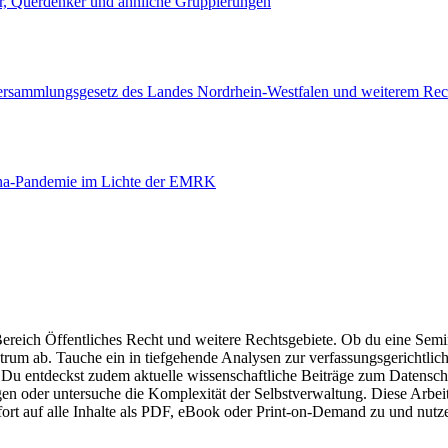
r, Querdenker und ähnliche Gruppierungen
rsammlungsgesetz des Landes Nordrhein-Westfalen und weiterem Rech
rona-Pandemie im Lichte der EMRK
reich Öffentliches Recht und weitere Rechtsgebiete. Ob du eine Semina
ektrum ab. Tauche ein in tiefgehende Analysen zur verfassungsgericht
 Du entdeckst zudem aktuelle wissenschaftliche Beiträge zum Datensc
 oder untersuche die Komplexität der Selbstverwaltung. Diese Arbeiten
fort auf alle Inhalte als PDF, eBook oder Print-on-Demand zu und nutz