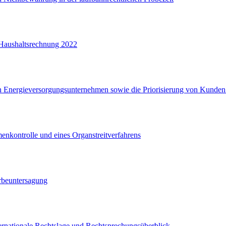
 Haushaltsrechnung 2022
on Energieversorgungsunternehmen sowie die Priorisierung von Kunde
menkontrolle und eines Organstreitverfahrens
rbeuntersagung
ternationale Rechtslage und Rechtsprechungsüberblick