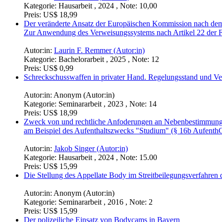
Kategorie:
Hausarbeit , 2024 , Note: 10,00
Preis:
US$ 18,99
Der veränderte Ansatz der Europäischen Kommission nach dem
Zur Anwendung des Verweisungssystems nach Artikel 22 der F
Autor:in:
Laurin F. Remmer (Autor:in)
Kategorie:
Bachelorarbeit , 2025 , Note: 12
Preis:
US$ 0,99
Schreckschusswaffen in privater Hand. Regelungsstand und Ve
Autor:in:
Anonym (Autor:in)
Kategorie:
Seminararbeit , 2023 , Note: 14
Preis:
US$ 18,99
Zweck von und rechtliche Anfoderungen an Nebenbestimmungen
am Beispiel des Aufenthaltszwecks "Studium" (§ 16b Aufenth
Autor:in:
Jakob Singer (Autor:in)
Kategorie:
Hausarbeit , 2024 , Note: 15.00
Preis:
US$ 15,99
Die Stellung des Appellate Body im Streitbeilegungsverfahren
Autor:in:
Anonym (Autor:in)
Kategorie:
Seminararbeit , 2016 , Note: 2
Preis:
US$ 15,99
Der polizeiliche Einsatz von Bodycams in Bayern