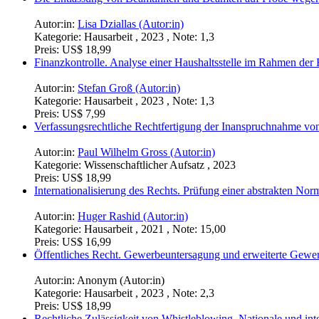
Autor:in:
Lisa Dziallas (Autor:in)
Kategorie:
Hausarbeit , 2023 , Note: 1,3
Preis:
US$ 18,99
Finanzkontrolle. Analyse einer Haushaltsstelle im Rahmen der
Autor:in:
Stefan Groß (Autor:in)
Kategorie:
Hausarbeit , 2023 , Note: 1,3
Preis:
US$ 7,99
Verfassungsrechtliche Rechtfertigung der Inanspruchnahme v
Autor:in:
Paul Wilhelm Gross (Autor:in)
Kategorie:
Wissenschaftlicher Aufsatz , 2023
Preis:
US$ 18,99
Internationalisierung des Rechts. Prüfung einer abstrakten Nor
Autor:in:
Huger Rashid (Autor:in)
Kategorie:
Hausarbeit , 2021 , Note: 15,00
Preis:
US$ 16,99
Öffentliches Recht. Gewerbeuntersagung und erweiterte Gewe
Autor:in:
Anonym (Autor:in)
Kategorie:
Hausarbeit , 2023 , Note: 2,3
Preis:
US$ 18,99
Rechtliche Zulässigkeit von Whistleblowing. Nationale und in