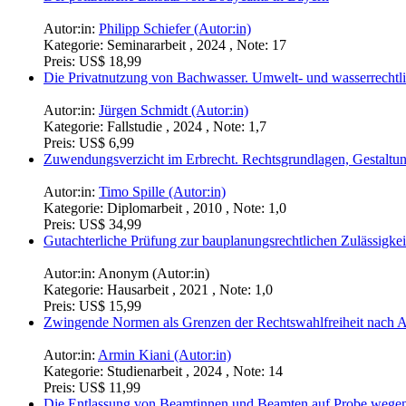
Autor:in:
Philipp Schiefer (Autor:in)
Kategorie:
Seminararbeit , 2024 , Note: 17
Preis:
US$ 18,99
Die Privatnutzung von Bachwasser. Umwelt- und wasserrechtl
Autor:in:
Jürgen Schmidt (Autor:in)
Kategorie:
Fallstudie , 2024 , Note: 1,7
Preis:
US$ 6,99
Zuwendungsverzicht im Erbrecht. Rechtsgrundlagen, Gestaltu
Autor:in:
Timo Spille (Autor:in)
Kategorie:
Diplomarbeit , 2010 , Note: 1,0
Preis:
US$ 34,99
Gutachterliche Prüfung zur bauplanungsrechtlichen Zulässigkei
Autor:in:
Anonym (Autor:in)
Kategorie:
Hausarbeit , 2021 , Note: 1,0
Preis:
US$ 15,99
Zwingende Normen als Grenzen der Rechtswahlfreiheit nach 
Autor:in:
Armin Kiani (Autor:in)
Kategorie:
Studienarbeit , 2024 , Note: 14
Preis:
US$ 11,99
Die Entlassung von Beamtinnen und Beamten auf Probe wegen 