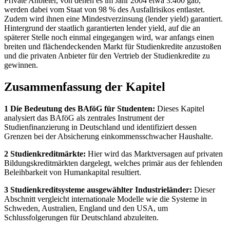
Private Anbieter, von denen es im Jahr 2004 etwa 3.400 gab,
werden dabei vom Staat von 98 % des Ausfallrisikos entlastet.
Zudem wird ihnen eine Mindestverzinsung (lender yield) garantiert.
Hintergrund der staatlich garantierten lender yield, auf die an
späterer Stelle noch einmal eingegangen wird, war anfangs einen
breiten und flächendeckenden Markt für Studienkredite anzustoßen
und die privaten Anbieter für den Vertrieb der Studienkredite zu
gewinnen.
Zusammenfassung der Kapitel
1 Die Bedeutung des BAföG für Studenten:
Dieses Kapitel
analysiert das BAföG als zentrales Instrument der
Studienfinanzierung in Deutschland und identifiziert dessen
Grenzen bei der Absicherung einkommensschwacher Haushalte.
2 Studienkreditmärkte:
Hier wird das Marktversagen auf privaten
Bildungskreditmärkten dargelegt, welches primär aus der fehlenden
Beleihbarkeit von Humankapital resultiert.
3 Studienkreditsysteme ausgewählter Industrieländer:
Dieser
Abschnitt vergleicht internationale Modelle wie die Systeme in
Schweden, Australien, England und den USA, um
Schlussfolgerungen für Deutschland abzuleiten.