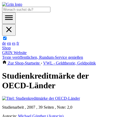
de
en
es
fr
Shop
GRIN Website
Texte veröffentlichen, Rundum-Service genießen
Zur Shop-Startseite
›
VWL - Geldtheorie, Geldpolitik
Studienkreditmärke der
OECD-Länder
Studienarbeit , 2007 , 39 Seiten , Note: 2,0
Autor:in:
Michael Günther (Autor:in)