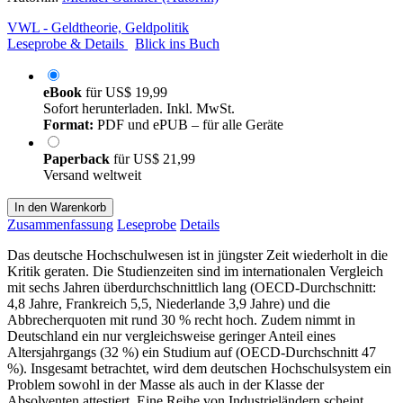
VWL - Geldtheorie, Geldpolitik
Leseprobe & Details
Blick ins Buch
eBook
für
US$ 19,99
Sofort herunterladen. Inkl. MwSt.
Format:
PDF und ePUB – für alle Geräte
Paperback
für
US$ 21,99
Versand weltweit
In den Warenkorb
Zusammenfassung
Leseprobe
Details
Das deutsche Hochschulwesen ist in jüngster Zeit wiederholt in die
Kritik geraten. Die Studienzeiten sind im internationalen Vergleich
mit sechs Jahren überdurchschnittlich lang (OECD-Durchschnitt:
4,8 Jahre, Frankreich 5,5, Niederlande 3,9 Jahre) und die
Abbrecherquoten mit rund 30 % recht hoch. Zudem nimmt in
Deutschland ein nur vergleichsweise geringer Anteil eines
Altersjahrgangs (32 %) ein Studium auf (OECD-Durchschnitt 47
%). Insgesamt betrachtet, wird dem deutschen Hochschulsystem ein
Problem sowohl in der Masse als auch in der Klasse der
Absolventen attestiert. Eine Reihe von Industrieländern scheint