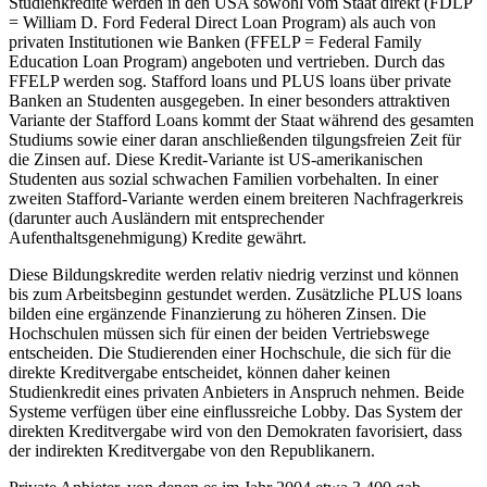
Studienkredite werden in den USA sowohl vom Staat direkt (FDLP
= William D. Ford Federal Direct Loan Program) als auch von
privaten Institutionen wie Banken (FFELP = Federal Family
Education Loan Program) angeboten und vertrieben. Durch das
FFELP werden sog. Stafford loans und PLUS loans über private
Banken an Studenten ausgegeben. In einer besonders attraktiven
Variante der Stafford Loans kommt der Staat während des gesamten
Studiums sowie einer daran anschließenden tilgungsfreien Zeit für
die Zinsen auf. Diese Kredit-Variante ist US-amerikanischen
Studenten aus sozial schwachen Familien vorbehalten. In einer
zweiten Stafford-Variante werden einem breiteren Nachfragerkreis
(darunter auch Ausländern mit entsprechender
Aufenthaltsgenehmigung) Kredite gewährt.
Diese Bildungskredite werden relativ niedrig verzinst und können
bis zum Arbeitsbeginn gestundet werden. Zusätzliche PLUS loans
bilden eine ergänzende Finanzierung zu höheren Zinsen. Die
Hochschulen müssen sich für einen der beiden Vertriebswege
entscheiden. Die Studierenden einer Hochschule, die sich für die
direkte Kreditvergabe entscheidet, können daher keinen
Studienkredit eines privaten Anbieters in Anspruch nehmen. Beide
Systeme verfügen über eine einflussreiche Lobby. Das System der
direkten Kreditvergabe wird von den Demokraten favorisiert, dass
der indirekten Kreditvergabe von den Republikanern.