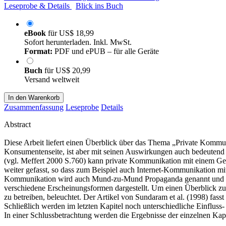
Leseprobe & Details
Blick ins Buch
eBook
für
US$ 18,99
Sofort herunterladen. Inkl. MwSt.
Format:
PDF und ePUB – für alle Geräte
Buch
für
US$ 20,99
Versand weltweit
In den Warenkorb
Zusammenfassung
Leseprobe
Details
Abstract
Diese Arbeit liefert einen Überblick über das Thema „Private Kommu
Konsumentenseite, ist aber mit seinen Auswirkungen auch bedeutend 
(vgl. Meffert 2000 S.760) kann private Kommunikation mit einem Ges
weiter gefasst, so dass zum Beispiel auch Internet-Kommunikation 
Kommunikation wird auch Mund-zu-Mund Propaganda genannt und in 
verschiedene Erscheinungsformen dargestellt. Um einen Überblick zu
zu betreiben, beleuchtet. Der Artikel von Sundaram et al. (1998) fas
Schließlich werden im letzten Kapitel noch unterschiedliche Einflus
In einer Schlussbetrachtung werden die Ergebnisse der einzelnen Ka