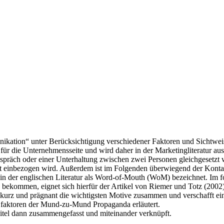
nikation“ unter Berücksichtigung verschiedener Faktoren und Sichtwei
für die Unternehmensseite und wird daher in der Marketingliteratur 
präch oder einer Unterhaltung zwischen zwei Personen gleichgesetzt 
mit einbezogen wird. Außerdem ist im Folgenden überwiegend der Kont
der englischen Literatur als Word-of-Mouth (WoM) bezeichnet. Im fo
 bekommen, eignet sich hierfür der Artikel von Riemer und Totz (200
st kurz und prägnant die wichtigsten Motive zusammen und verschafft ei
s- faktoren der Mund-zu-Mund Propaganda erläutert.
pitel dann zusammengefasst und miteinander verknüpft.