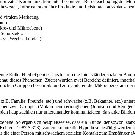
der privaten Kommunikation unter besonderer Berücksichtigung der Mun
u bewegen, Informationen über Produkte und Leistungen auszutauschen
d viralem Marketing
outh
akro- und Mikroebene)
 Schutzfaktor
m- vs. Wechselkunden)
de Rolle. Hierbei geht es speziell um die Intensität der sozialen 
enau dieses Phänomen. Zuerst wurden zwei Bereiche definiert, innerhal
lichen Gruppen beschreibt und zum anderen die Mikroebene, auf der s
(z.B. Familie, Freunde, etc.) und schwache (z.B. Bekannte, etc.) unte
schen zwei Gruppen (Makroebene) ermöglichen (Johnson und Reingen 
n hauptsächlich nur untereinander kommunizieren, da starke Bindunge
oebene. So ergab sich beispielsweise, dass ein Kunde, der sowohl star
Reingen 1987 S.353). Zudem konnte die Hypothese bestätigt werden,
als die einer Person mit schwachem sozialen Kontakt zum Empfänger (