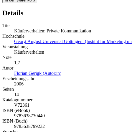
In den Warenkorb
Details
Titel
Käuferverhalten: Private Kommunikation
Hochschule
Georg-August-Universität Göttingen (Institut für Marketing u
Veranstaltung
Käuferverhalten
Note
1,7
Autor
Florian Gerigk (Autor:in)
Erscheinungsjahr
2006
Seiten
14
Katalognummer
V72361
ISBN (eBook)
9783638730440
ISBN (Buch)
9783638799232
Sprache