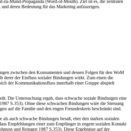
d-zu-Mund-Propaganda (Word-of-Mouth). Ziel ist es, die zentralen
, und deren Bedeutung für das Marketing aufzuzeigen.
Bindungen zwischen den Konsumenten und dessen Folgen für den WoM
b derer der Einfluss sozialer Bindungen wirkt. Zum einen die
ich der Kommunikationsfluss innerhalb einer Gruppe abspielt
rteilt. Die Untersuchung ergab, dass schwache soziale Bindungen eine
1987 S.353). Ohne diese schwachen Bindungen wäre die Streuung
n auf die Familie und den engen Freundeskreis beschränkt sind.
ke als auch schwache Bindungen besaß, eher den starken sozialen
 dass Empfehlungen einer zum Empfänger in engem sozialen Kontakt
Johnson und Reingen 1987 S.353). Diese Ergebnisse auf der