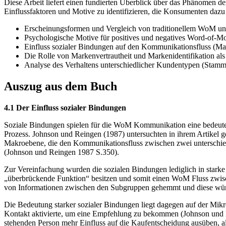
Diese Arbeit liefert einen fundierten Überblick über das Phänomen 
Einflussfaktoren und Motive zu identifizieren, die Konsumenten daz
Erscheinungsformen und Vergleich von traditionellem WoM un
Psychologische Motive für positives und negatives Word-of-M
Einfluss sozialer Bindungen auf den Kommunikationsfluss (M
Die Rolle von Markenvertrautheit und Markenidentifikation als
Analyse des Verhaltens unterschiedlicher Kundentypen (Stam
Auszug aus dem Buch
4.1 Der Einfluss sozialer Bindungen
Soziale Bindungen spielen für die WoM Kommunikation eine bedeuten
Prozess. Johnson und Reingen (1987) untersuchten in ihrem Artikel g
Makroebene, die den Kommunikationsfluss zwischen zwei unterschied
(Johnson und Reingen 1987 S.350).
Zur Vereinfachung wurden die sozialen Bindungen lediglich in starke 
„überbrückende Funktion“ besitzen und somit einen WoM Fluss zwi
von Informationen zwischen den Subgruppen gehemmt und diese würde
Die Bedeutung starker sozialer Bindungen liegt dagegen auf der Mikr
Kontakt aktivierte, um eine Empfehlung zu bekommen (Johnson und 
stehenden Person mehr Einfluss auf die Kaufentscheidung ausüben, 