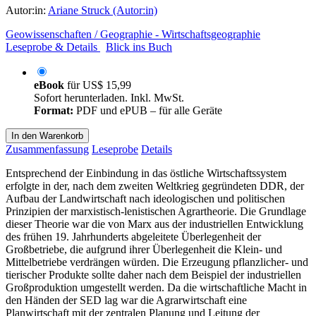
Autor:in:
Ariane Struck (Autor:in)
Geowissenschaften / Geographie - Wirtschaftsgeographie
Leseprobe & Details
Blick ins Buch
eBook
für
US$ 15,99
Sofort herunterladen. Inkl. MwSt.
Format:
PDF und ePUB – für alle Geräte
In den Warenkorb
Zusammenfassung
Leseprobe
Details
Entsprechend der Einbindung in das östliche Wirtschaftssystem
erfolgte in der, nach dem zweiten Weltkrieg gegründeten DDR, der
Aufbau der Landwirtschaft nach ideologischen und politischen
Prinzipien der marxistisch-lenistischen Agrartheorie. Die Grundlage
dieser Theorie war die von Marx aus der industriellen Entwicklung
des frühen 19. Jahrhunderts abgeleitete Überlegenheit der
Großbetriebe, die aufgrund ihrer Überlegenheit die Klein- und
Mittelbetriebe verdrängen würden. Die Erzeugung pflanzlicher- und
tierischer Produkte sollte daher nach dem Beispiel der industriellen
Großproduktion umgestellt werden. Da die wirtschaftliche Macht in
den Händen der SED lag war die Agrarwirtschaft eine
Planwirtschaft mit der zentralen Planung und Leitung der