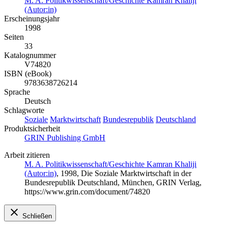
M. A. Politikwissenschaft/Geschichte Kamran Khaliji
(Autor:in)
Erscheinungsjahr
1998
Seiten
33
Katalognummer
V74820
ISBN (eBook)
9783638726214
Sprache
Deutsch
Schlagworte
Soziale
Marktwirtschaft
Bundesrepublik
Deutschland
Produktsicherheit
GRIN Publishing GmbH
Arbeit zitieren
M. A. Politikwissenschaft/Geschichte Kamran Khaliji
(Autor:in)
, 1998, Die Soziale Marktwirtschaft in der
Bundesrepublik Deutschland, München, GRIN Verlag,
https://www.grin.com/document/74820
Schließen