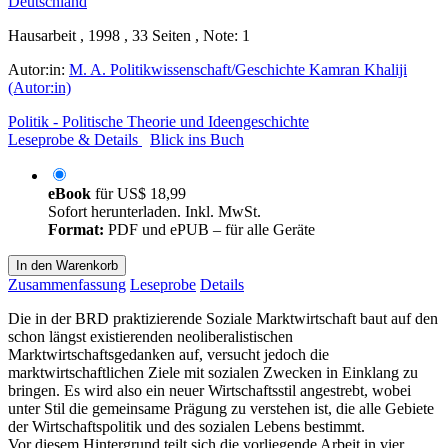
Hausarbeit , 1998 , 33 Seiten , Note: 1
Autor:in:
M. A. Politikwissenschaft/Geschichte Kamran Khaliji
(Autor:in)
Politik - Politische Theorie und Ideengeschichte
Leseprobe & Details
Blick ins Buch
eBook
für
US$ 18,99
Sofort herunterladen. Inkl. MwSt.
Format:
PDF und ePUB – für alle Geräte
In den Warenkorb
Zusammenfassung
Leseprobe
Details
Die in der BRD praktizierende Soziale Marktwirtschaft baut auf den
schon längst existierenden neoliberalistischen
Marktwirtschaftsgedanken auf, versucht jedoch die
marktwirtschaftlichen Ziele mit sozialen Zwecken in Einklang zu
bringen. Es wird also ein neuer Wirtschaftsstil angestrebt, wobei
unter Stil die gemeinsame Prägung zu verstehen ist, die alle Gebiete
der Wirtschaftspolitik und des sozialen Lebens bestimmt.
Vor diesem Hintergrund teilt sich die vorliegende Arbeit in vier