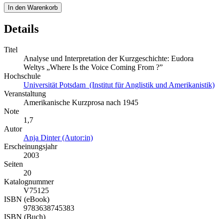
In den Warenkorb
Details
Titel
Analyse und Interpretation der Kurzgeschichte: Eudora
Weltys „Where Is the Voice Coming From ?”
Hochschule
Universität Potsdam (Institut für Anglistik und Amerikanistik)
Veranstaltung
Amerikanische Kurzprosa nach 1945
Note
1,7
Autor
Anja Dinter (Autor:in)
Erscheinungsjahr
2003
Seiten
20
Katalognummer
V75125
ISBN (eBook)
9783638745383
ISBN (Buch)