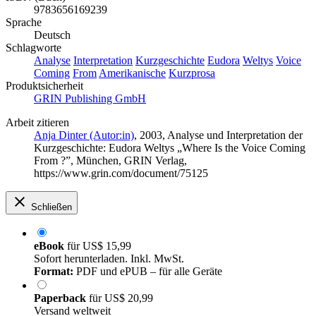
9783656169239
Sprache
Deutsch
Schlagworte
Analyse
Interpretation
Kurzgeschichte
Eudora
Weltys
Voice
Coming
From
Amerikanische
Kurzprosa
Produktsicherheit
GRIN Publishing GmbH
Arbeit zitieren
Anja Dinter (Autor:in)
, 2003, Analyse und Interpretation der
Kurzgeschichte: Eudora Weltys „Where Is the Voice Coming
From ?”, München, GRIN Verlag,
https://www.grin.com/document/75125
Schließen
eBook
für
US$ 15,99
Sofort herunterladen. Inkl. MwSt.
Format:
PDF und ePUB – für alle Geräte
Paperback
für
US$ 20,99
Versand weltweit