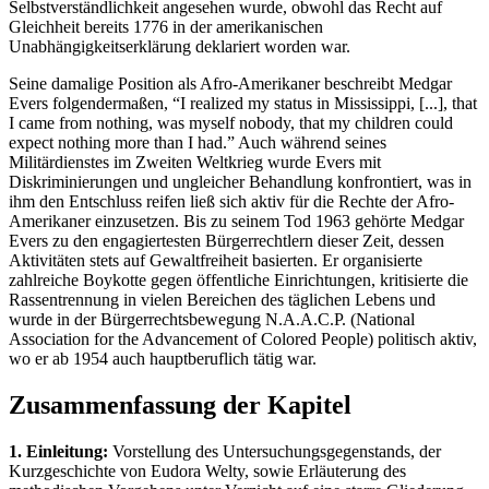
Selbstverständlichkeit angesehen wurde, obwohl das Recht auf
Gleichheit bereits 1776 in der amerikanischen
Unabhängigkeitserklärung deklariert worden war.
Seine damalige Position als Afro-Amerikaner beschreibt Medgar
Evers folgendermaßen, “I realized my status in Mississippi, [...], that
I came from nothing, was myself nobody, that my children could
expect nothing more than I had.” Auch während seines
Militärdienstes im Zweiten Weltkrieg wurde Evers mit
Diskriminierungen und ungleicher Behandlung konfrontiert, was in
ihm den Entschluss reifen ließ sich aktiv für die Rechte der Afro-
Amerikaner einzusetzen. Bis zu seinem Tod 1963 gehörte Medgar
Evers zu den engagiertesten Bürgerrechtlern dieser Zeit, dessen
Aktivitäten stets auf Gewaltfreiheit basierten. Er organisierte
zahlreiche Boykotte gegen öffentliche Einrichtungen, kritisierte die
Rassentrennung in vielen Bereichen des täglichen Lebens und
wurde in der Bürgerrechtsbewegung N.A.A.C.P. (National
Association for the Advancement of Colored People) politisch aktiv,
wo er ab 1954 auch hauptberuflich tätig war.
Zusammenfassung der Kapitel
1. Einleitung:
Vorstellung des Untersuchungsgegenstands, der
Kurzgeschichte von Eudora Welty, sowie Erläuterung des