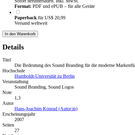
Sofort herunterladen. Inkl. MwSt.
Format:
PDF und ePUB – für alle Geräte
Paperback
für
US$ 20,99
Versand weltweit
In den Warenkorb
Details
Titel
Die Bedeutung des Sound Branding für die moderne Markenf
Hochschule
Humboldt-Universität zu Berlin
Veranstaltung
Sound Branding, Sound Logos
Note
1,3
Autor
Hans-Joachim Konrad (Autor:in)
Erscheinungsjahr
2007
Seiten
27