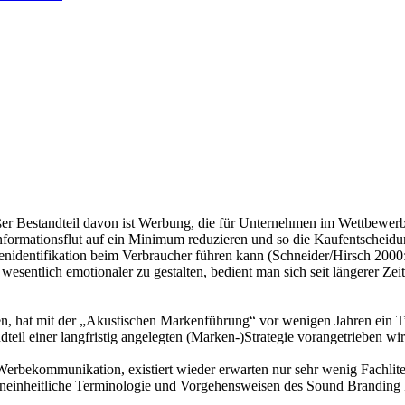
roßer Bestandteil davon ist Werbung, die für Unternehmen im Wettbew
formationsflut auf ein Minimum reduzieren und so die Kaufentscheidu
rkenidentifikation beim Verbraucher führen kann (Schneider/Hirsch 200
sentlich emotionaler zu gestalten, bedient man sich seit längerer Zeit
n, hat mit der „Akustischen Markenführung“ vor wenigen Jahren ein T
teil einer langfristig angelegten (Marken-)Strategie vorangetrieben w
 Werbekommunikation, existiert wieder erwarten nur sehr wenig Fachlit
 uneinheitliche Terminologie und Vorgehensweisen des Sound Branding P