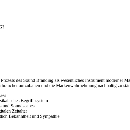
G?
 Prozess des Sound Branding als wesentliches Instrument moderner Mark
erbraucher aufzubauen und die Markenwahrnehmung nachhaltig zu stär
zess
ikalisches Begriffssystem
es und Soundscapes
talen Zeitalter
htlich Bekanntheit und Sympathie