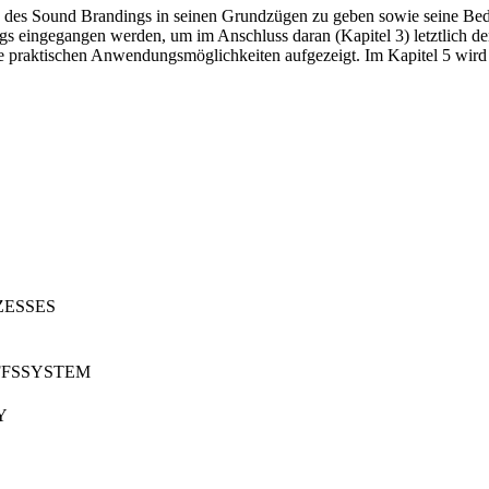
zess des Sound Brandings in seinen Grundzügen zu geben sowie seine B
ings eingegangen werden, um im Anschluss daran (Kapitel 3) letztlich d
 praktischen Anwendungsmöglichkeiten aufgezeigt. Im Kapitel 5 wird 
ZESSES
FFSSYSTEM
Y