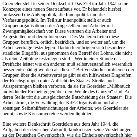
Goerdeler stellt in seiner Denkschrift Das Ziel im Jahr 1941 seine
Konzepte eines neuen Staatsaufbaus vor. Er behandelt hierbei
umfassend die Außenpolitik, die Innenpolitik und die
Verfassungspolitik. Im Teil zur Innenpolitik stellt er auch
Gruppenorganisationen der Angestellten und Arbeiter mit
Zwangsmitgliedschaft vor. Diese vertreten die Arbeiter und
Angestellten und deren Interessen. Des Weiteren treten diese
Gruppen beruflich, örtlich, bezirklich, und so weiter auf, um die
Arbeitsverträge festzulegen. Dadurch erübrigten sich besondere
staatliche Eingriffe, ausgenommen den Betreff der Löhne, die nicht
als reine Zeitlöhne festzulegen sind. „Wer in einer Stunde das
Dreifache leistet wie ein anderer, muß selbstverständlich wesentlich
besser entschädigt werden als dieser.“ Bei Verständnisproblemen der
Gruppen über die Arbeitsverträge gibt es ein hilfsweises Eingreifen
der Reichsgruppen unter Aufsicht des Staates. Streiks und
Aussperrungen bleiben verboten, da sie für Goerdeler „Mißbrauch
individueller Freiheit gegenüber dem Wohle des Ganzen“ sind. An
deren Stelle tritt die „ausgleichende Entscheidung des Staates“. Die
Arbeitsfront, die Verwaltung der KdF-Organisation und alle
sonstigen Selbsthilfeeinrichtungen der Arbeiter, wie Goerdeler sie
nennt, sowie Konsumvereine werden liquidiert.
Eine weitere Denkschrift Goerdelers aus dem Jahr 1944, die
Aufgaben der deutschen Zukunft, konkretisiert seine Vorstellungen
zu der Deutschen Gewerkschaft, wie die Einheitsgewerkschaft hier