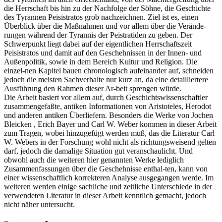
die Herrschaft bis hin zu der Nachfolge der Söhne, die Geschichte
des Tyrannen Peisistratos grob nachzeichnen. Ziel ist es, einen
Überblick über die Maßnahmen und vor allem über die Verände-
rungen während der Tyrannis der Peistratiden zu geben. Der
Schwerpunkt liegt dabei auf der eigentlichen Herrschaftszeit
Peisistratos und damit auf den Geschehnissen in der Innen- und
Außenpolitik, sowie in dem Bereich Kultur und Religion. Die
einzel-nen Kapitel bauen chronologisch aufeinander auf, schneiden
jedoch die meisten Sachverhalte nur kurz an, da eine detailliertere
Ausführung den Rahmen dieser Ar-beit sprengen würde.
Die Arbeit basiert vor allem auf, durch Geschichtswissenschaftler
zusammengefaßte, antiken Informationen von Aristoteles, Herodot
und anderen antiken Überliefern. Besonders die Werke von Jochen
Bleicken , Erich Bayer und Carl W. Weber kommen in dieser Arbeit
zum Tragen, wobei hinzugefügt werden muß, das die Literatur Carl
W. Webers in der Forschung wohl nicht als richtungsweisend gelten
darf, jedoch die damalige Situation gut veranschaulicht. Und
obwohl auch die weiteren hier genannten Werke lediglich
Zusammenfassungen über die Geschehnisse enthal-ten, kann von
einer wissenschaftlich korrekteren Analyse ausgegangen werde. Im
weiteren werden einige sachliche und zeitliche Unterschiede in der
verwendeten Literatur in dieser Arbeit kenntlich gemacht, jedoch
nicht näher untersucht.