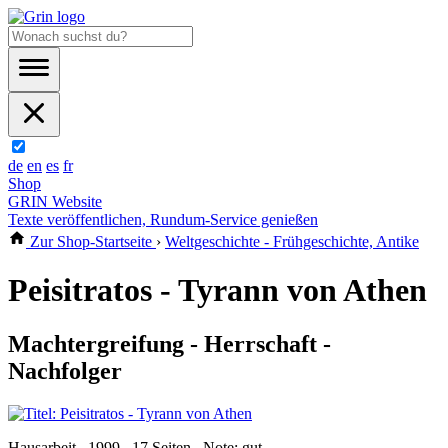
de
en
es
fr
Shop
GRIN Website
Texte veröffentlichen, Rundum-Service genießen
Zur Shop-Startseite
›
Weltgeschichte - Frühgeschichte, Antike
Peisitratos - Tyrann von Athen
Machtergreifung - Herrschaft -
Nachfolger
Hausarbeit , 1999 , 17 Seiten , Note: gut