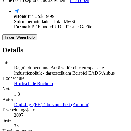
Ende der Leseprobe aus 33 Seiten -
nach oben
eBook
für
US$ 19,99
Sofort herunterladen. Inkl. MwSt.
Format:
PDF und ePUB – für alle Geräte
In den Warenkorb
Details
Titel
Begründungen und Ansätze für eine europäische
Industriepolitik - dargestellt am Beispiel EADS/Airbus
Hochschule
Hochschule Bochum
Note
1,3
Autor
Dipl.-Ing. (FH) Christoph Pelt (Autor:in)
Erscheinungsjahr
2007
Seiten
33
Katalognummer