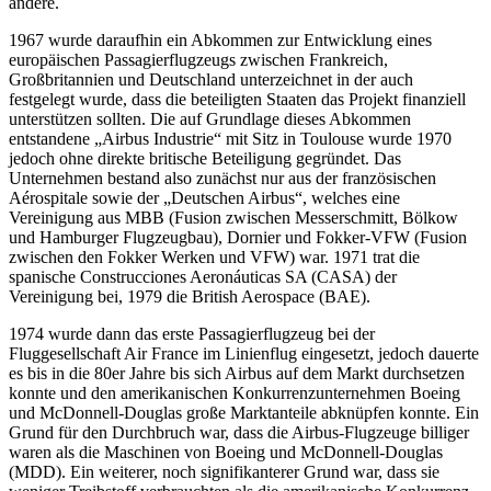
andere.
1967 wurde daraufhin ein Abkommen zur Entwicklung eines
europäischen Passagierflugzeugs zwischen Frankreich,
Großbritannien und Deutschland unterzeichnet in der auch
festgelegt wurde, dass die beteiligten Staaten das Projekt finanziell
unterstützen sollten. Die auf Grundlage dieses Abkommen
entstandene „Airbus Industrie“ mit Sitz in Toulouse wurde 1970
jedoch ohne direkte britische Beteiligung gegründet. Das
Unternehmen bestand also zunächst nur aus der französischen
Aérospitale sowie der „Deutschen Airbus“, welches eine
Vereinigung aus MBB (Fusion zwischen Messerschmitt, Bölkow
und Hamburger Flugzeugbau), Dornier und Fokker-VFW (Fusion
zwischen den Fokker Werken und VFW) war. 1971 trat die
spanische Construcciones Aeronáuticas SA (CASA) der
Vereinigung bei, 1979 die British Aerospace (BAE).
1974 wurde dann das erste Passagierflugzeug bei der
Fluggesellschaft Air France im Linienflug eingesetzt, jedoch dauerte
es bis in die 80er Jahre bis sich Airbus auf dem Markt durchsetzen
konnte und den amerikanischen Konkurrenzunternehmen Boeing
und McDonnell-Douglas große Marktanteile abknüpfen konnte. Ein
Grund für den Durchbruch war, dass die Airbus-Flugzeuge billiger
waren als die Maschinen von Boeing und McDonnell-Douglas
(MDD). Ein weiterer, noch signifikanterer Grund war, dass sie