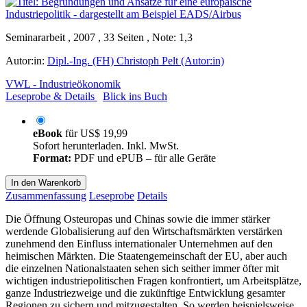
Seminararbeit , 2007 , 33 Seiten , Note: 1,3
Autor:in:
Dipl.-Ing. (FH) Christoph Pelt (Autor:in)
VWL - Industrieökonomik
Leseprobe & Details
Blick ins Buch
eBook
für
US$ 19,99
Sofort herunterladen. Inkl. MwSt.
Format:
PDF und ePUB – für alle Geräte
In den Warenkorb
Zusammenfassung
Leseprobe
Details
Die Öffnung Osteuropas und Chinas sowie die immer stärker
werdende Globalisierung auf den Wirtschaftsmärkten verstärken
zunehmend den Einfluss internationaler Unternehmen auf den
heimischen Märkten. Die Staatengemeinschaft der EU, aber auch
die einzelnen Nationalstaaten sehen sich seither immer öfter mit
wichtigen industriepolitischen Fragen konfrontiert, um Arbeitsplätze,
ganze Industriezweige und die zukünftige Entwicklung gesamter
Regionen zu sichern und mitzugestalten. So werden beispielsweise