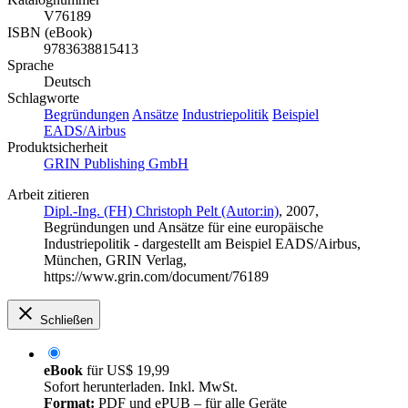
V76189
ISBN (eBook)
9783638815413
Sprache
Deutsch
Schlagworte
Begründungen
Ansätze
Industriepolitik
Beispiel
EADS/Airbus
Produktsicherheit
GRIN Publishing GmbH
Arbeit zitieren
Dipl.-Ing. (FH) Christoph Pelt (Autor:in)
, 2007,
Begründungen und Ansätze für eine europäische
Industriepolitik - dargestellt am Beispiel EADS/Airbus,
München, GRIN Verlag,
https://www.grin.com/document/76189
Schließen
eBook
für
US$ 19,99
Sofort herunterladen. Inkl. MwSt.
Format:
PDF und ePUB – für alle Geräte