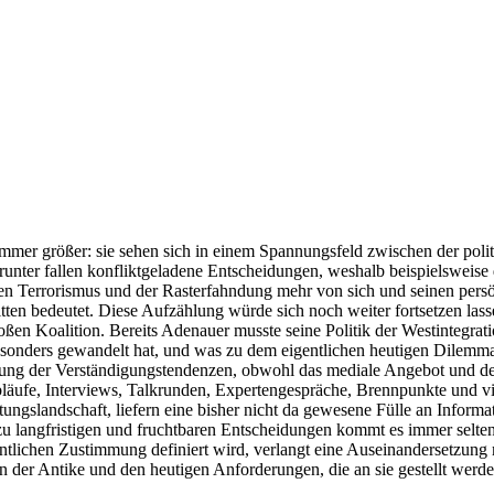
mer größer: sie sehen sich in einem Spannungsfeld zwischen der politi
nter fallen konfliktgeladene Entscheidungen, weshalb beispielsweise
len Terrorismus und der Rasterfahndung mehr von sich und seinen pers
ten bedeutet. Diese Aufzählung würde sich noch weiter fortsetzen lass
roßen Koalition. Bereits Adenauer musste seine Politik der Westintegrat
sonders gewandelt hat, und was zu dem eigentlichen heutigen Dilemma 
erung der Verständigungstendenzen, obwohl das mediale Angebot und de
läufe, Interviews, Talkrunden, Expertengespräche, Brennpunkte und v
ngslandschaft, liefern eine bisher nicht da gewesene Fülle an Informa
 langfristigen und fruchtbaren Entscheidungen kommt es immer seltener
ffentlichen Zustimmung definiert wird, verlangt eine Auseinandersetzu
in der Antike und den heutigen Anforderungen, die an sie gestellt werde