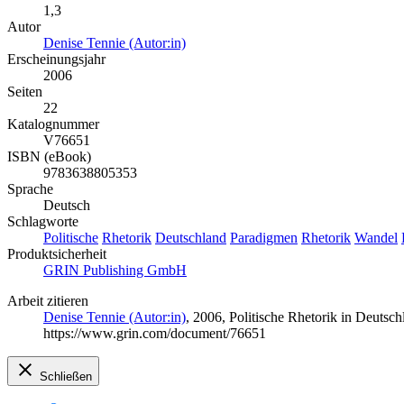
1,3
Autor
Denise Tennie (Autor:in)
Erscheinungsjahr
2006
Seiten
22
Katalognummer
V76651
ISBN (eBook)
9783638805353
Sprache
Deutsch
Schlagworte
Politische
Rhetorik
Deutschland
Paradigmen
Rhetorik
Wandel
Produktsicherheit
GRIN Publishing GmbH
Arbeit zitieren
Denise Tennie (Autor:in)
, 2006, Politische Rhetorik in Deuts
https://www.grin.com/document/76651
Schließen