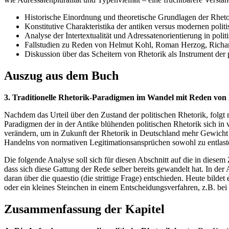
Historische Einordnung und theoretische Grundlagen der Rheto
Konstitutive Charakteristika der antiken versus modernen polit
Analyse der Intertextualität und Adressatenorientierung in poli
Fallstudien zu Reden von Helmut Kohl, Roman Herzog, Richar
Diskussion über das Scheitern von Rhetorik als Instrument der 
Auszug aus dem Buch
3. Traditionelle Rhetorik-Paradigmen im Wandel mit Reden v
Nachdem das Urteil über den Zustand der politischen Rhetorik, folgt m
Paradigmen der in der Antike blühenden politischen Rhetorik sich in 
verändern, um in Zukunft der Rhetorik in Deutschland mehr Gewicht z
Handelns von normativen Legitimationsansprüchen sowohl zu entlast
Die folgende Analyse soll sich für diesen Abschnitt auf die in diesem
dass sich diese Gattung der Rede selber bereits gewandelt hat. In d
daran über die quaestio (die strittige Frage) entschieden. Heute bild
oder ein kleines Steinchen in einem Entscheidungsverfahren, z.B. be
Zusammenfassung der Kapitel