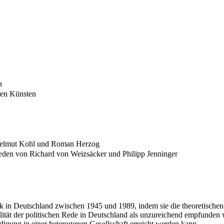
n
ren Künsten
 Helmut Kohl und Roman Herzog
eden von Richard von Weizsäcker und Philipp Jenninger
ik in Deutschland zwischen 1945 und 1989, indem sie die theoretischen
lität der politischen Rede in Deutschland als unzureichend empfunden
ndigung in einer heterogenen Gesellschaft erreicht werden kann.