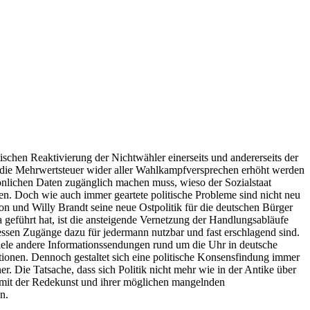
schen Reaktivierung der Nichtwähler einerseits und andererseits der
 die Mehrwertsteuer wider aller Wahlkampfversprechen erhöht werden
önlichen Daten zugänglich machen muss, wieso der Sozialstaat
en. Doch wie auch immer geartete politische Probleme sind nicht neu
ion und Willy Brandt seine neue Ostpolitik für die deutschen Bürger
geführt hat, ist die ansteigende Vernetzung der Handlungsabläufe
ssen Zugänge dazu für jedermann nutzbar und fast erschlagend sind.
iele andere Informationssendungen rund um die Uhr in deutsche
tionen. Dennoch gestaltet sich eine politische Konsensfindung immer
. Die Tatsache, dass sich Politik nicht mehr wie in der Antike über
ng mit der Redekunst und ihrer möglichen mangelnden
n.