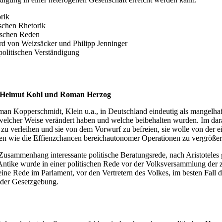
rik
ischen Rhetorik
tischen Reden
d von Weizsäcker und Philipp Jenninger
politischen Verständigung
on Helmut Kohl und Roman Herzog
an Kopperschmidt, Klein u.a., in Deutschland eindeutig als mangelhaft 
welcher Weise verändert haben und welche beibehalten wurden. Im darau
u verleihen und sie von dem Vorwurf zu befreien, sie wolle von der ei
en wie die Effienzchancen bereichautonomer Operationen zu vergrößer
 Zusammenhang interessante politische Beratungsrede, nach Aristoteles 
er Antike wurde in einer politischen Rede vor der Volksversammlung de
et eine Rede im Parlament, vor den Vertretern des Volkes, im besten Fa
i der Gesetzgebung.