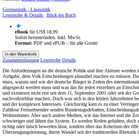
Germanistik - Linguistik
Leseprobe & Details
Blick ins Buch
eBook
für
US$ 18,99
Sofort herunterladen. Inkl. MwSt.
Format:
PDF und ePUB – für alle Geräte
In den Warenkorb
Zusammenfassung
Leseprobe
Details
Die Anforderungen an die deutsche Politik und ihre Akteure werden im
Aufgabe, dem Volk Entscheidungen plausibel machen zu müssen. Daru
muss, warum und wie der deutsche Bürger in Zeiten des internationa
abgespeckt werden muss und was das für jeden einzelnen an Einschnit
und existieren nicht erst seit dem 11. September 2001 oder seit der G
nachvollziehbar machen. Doch was sich in den letzten Jahrzehnten be
und der komplexen Interessen. Gleichzeitig kam es zu einer Verring
Zahllose Fernsehsender senden Bundestagsdebatten, Entscheidungsab
Wohnzimmer. Aber auch andere Medien, wie das Internet und die Zeitu
schwieriger und lähmt das System. Es werden Reden gehalten, doch zu
richtig oder falsch bewerten lässt, sondern über das Kriterium der ö
Überzeugungsleistung, ihrem Wandel seit der traditionellen Rhetorik 