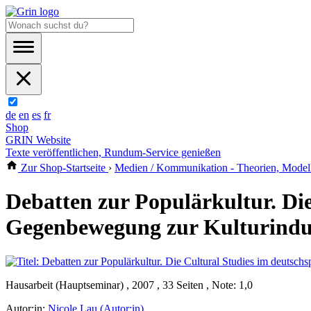
de
en
es
fr
Shop
GRIN Website
Texte veröffentlichen, Rundum-Service genießen
Zur Shop-Startseite
›
Medien / Kommunikation - Theorien, Modell
Debatten zur Populärkultur. Di
Gegenbewegung zur Kulturindus
Hausarbeit (Hauptseminar) , 2007 , 33 Seiten , Note: 1,0
Autor:in:
Nicole Lau (Autor:in)