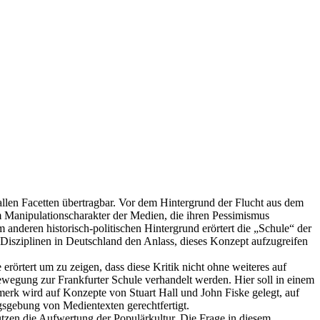
 allen Facetten übertragbar. Vor dem Hintergrund der Flucht aus dem
m Manipulationscharakter der Medien, die ihren Pessimismus
m anderen historisch-politischen Hintergrund erörtert die „Schule“ der
 Disziplinen in Deutschland den Anlass, dieses Konzept aufzugreifen
örtert um zu zeigen, dass diese Kritik nicht ohne weiteres auf
bewegung zur Frankfurter Schule verhandelt werden. Hier soll in einem
merk wird auf Konzepte von Stuart Hall und John Fiske gelegt, auf
sgebung von Medientexten gerechtfertigt.
ützen die Aufwertung der Populärkultur. Die Frage in diesem