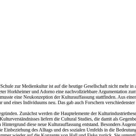
Schule zur Medienkultur ist auf die heutige Gesellschaft nicht mehr in
rtreter Horkheimer und Adorno eine nachvollziehbare Argumentation zu
t, musste eine Neukonzeption der Kulturauffassung stattfinden. Aus eine
tur und eines Individuums neu. Das gab auch Forschern verschiedenster
gründen. Zunächst werden die Hauptelemente der Kulturindustriethese er
Kulturverständnisses liefern die Cultural Studies, die damit als Gegen
en Hintergrund diese neue Kulturauffassung entstand. Besonders Augen
 Einbeziehung des Alltags und des sozialen Umfelds in die Bedeutung
n immer wieder auf die Konzepte von Hall und Fiske zurück. Sie unterst