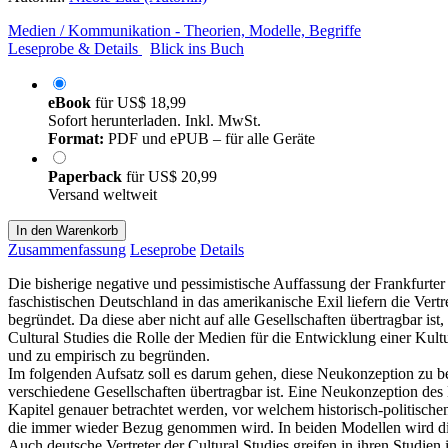
Medien / Kommunikation - Theorien, Modelle, Begriffe
Leseprobe & Details
Blick ins Buch
eBook
für
US$ 18,99
Sofort herunterladen. Inkl. MwSt.
Format:
PDF und ePUB – für alle Geräte
Paperback
für
US$ 20,99
Versand weltweit
In den Warenkorb
Zusammenfassung
Leseprobe
Details
Die bisherige negative und pessimistische Auffassung der Frankfurter 
faschistischen Deutschland in das amerikanische Exil liefern die Ve
begründet. Da diese aber nicht auf alle Gesellschaften übertragbar is
Cultural Studies die Rolle der Medien für die Entwicklung einer Kul
und zu empirisch zu begründen.
Im folgenden Aufsatz soll es darum gehen, diese Neukonzeption zu be
verschiedene Gesellschaften übertragbar ist. Eine Neukonzeption des 
Kapitel genauer betrachtet werden, vor welchem historisch-politisch
die immer wieder Bezug genommen wird. In beiden Modellen wird die
Auch deutsche Vertreter der Cultural Studies greifen in ihren Studie