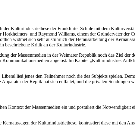
der Kulturindustriethese der Frankfurter Schule mit dem Kulturverständ
r Horkheimers, und Raymond Williams, einem der Gründerväter der Cultu
öttlich widmet sich sehr ausführlich der Herausarbeitung der Kernauss
in beschriebene Kritik an der Kulturindustrie.
cklung der Massenmedien in der Weimarer Republik noch das Ziel der d
der Kommunikationsmedien abgelöst. Im Kapitel „Kulturindustrie. Aufk
Liberal ließ jenes den Teilnehmer noch die des Subjekts spielen. Demo
 Apparatur der Replik hat sich entfaltet, und die privaten Sendungen w
ischen Kontext der Massenmedien ein und postuliert die Notwendigkeit 
ie Kernaussagen der Kulturindustriethese, kontrastiert diese mit den Ans