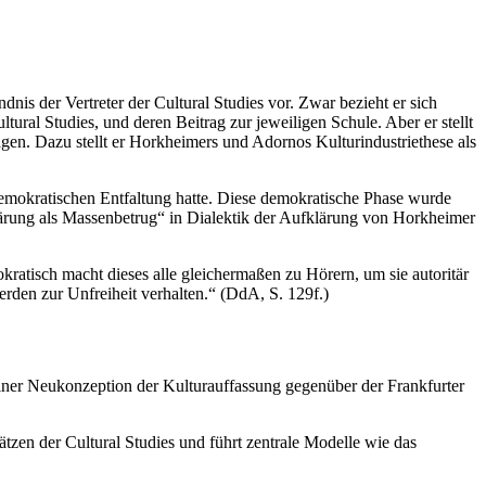
nis der Vertreter der Cultural Studies vor. Zwar bezieht er sich
ral Studies, und deren Beitrag zur jeweiligen Schule. Aber er stellt
agen. Dazu stellt er Horkheimers und Adornos Kulturindustriethese als
emokratischen Entfaltung hatte. Diese demokratische Phase wurde
lärung als Massenbetrug“ in Dialektik der Aufklärung von Horkheimer
kratisch macht dieses alle gleichermaßen zu Hörern, um sie autoritär
erden zur Unfreiheit verhalten.“ (DdA, S. 129f.)
einer Neukonzeption der Kulturauffassung gegenüber der Frankfurter
ätzen der Cultural Studies und führt zentrale Modelle wie das