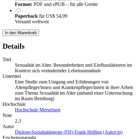
Format:
PDF und ePUB – für alle Geräte
Paperback
für
US$ 54,99
Versand weltweit
In den Warenkorb
Details
Titel
Sexualität im Alter. Besonderheiten und Einflussfaktoren im
Kontext sich verändernder Lebensumstände
Untertitel
Eine Studie zum Umgang und Erfahrungen von
Altenpfleger/innen und Krankenpfleger/innen in ihrer Arbeit
zum Thema Sexualität im Alter (anhand einer Untersuchung
im Raum Bernburg)
Hochschule
Hochschule Merseburg
Note
2,3
Autor
Diplom-Sozialpädagoge (FH) Frank Helling (Autor:in)
Erscheinungsjahr