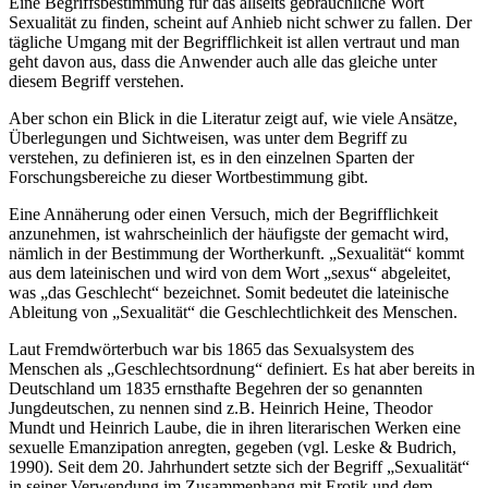
Eine Begriffsbestimmung für das allseits gebräuchliche Wort
Sexualität zu finden, scheint auf Anhieb nicht schwer zu fallen. Der
tägliche Umgang mit der Begrifflichkeit ist allen vertraut und man
geht davon aus, dass die Anwender auch alle das gleiche unter
diesem Begriff verstehen.
Aber schon ein Blick in die Literatur zeigt auf, wie viele Ansätze,
Überlegungen und Sichtweisen, was unter dem Begriff zu
verstehen, zu definieren ist, es in den einzelnen Sparten der
Forschungsbereiche zu dieser Wortbestimmung gibt.
Eine Annäherung oder einen Versuch, mich der Begrifflichkeit
anzunehmen, ist wahrscheinlich der häufigste der gemacht wird,
nämlich in der Bestimmung der Wortherkunft. „Sexualität“ kommt
aus dem lateinischen und wird von dem Wort „sexus“ abgeleitet,
was „das Geschlecht“ bezeichnet. Somit bedeutet die lateinische
Ableitung von „Sexualität“ die Geschlechtlichkeit des Menschen.
Laut Fremdwörterbuch war bis 1865 das Sexualsystem des
Menschen als „Geschlechtsordnung“ definiert. Es hat aber bereits in
Deutschland um 1835 ernsthafte Begehren der so genannten
Jungdeutschen, zu nennen sind z.B. Heinrich Heine, Theodor
Mundt und Heinrich Laube, die in ihren literarischen Werken eine
sexuelle Emanzipation anregten, gegeben (vgl. Leske & Budrich,
1990). Seit dem 20. Jahrhundert setzte sich der Begriff „Sexualität“
in seiner Verwendung im Zusammenhang mit Erotik und dem