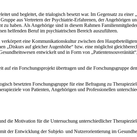
itet und begleitet, die trialogisch besetzt war. Im Gegensatz zu einer
uppe aus Vertretern der Psychiatrie-Erfahrenen, der Angehörigen und d
ht zu haben. Als Angehörige sind in diesem Rahmen Familienmitglieder
einen helfenden Beruf im psychiatrischen Bereich auszuführen.
t und verkörpert eine Kommunikationskultur zwischen den Hauptbeteiligt
nen „Diskurs auf gleicher Augenhöhe“ bzw. eine möglichst gleichberech
 Gesundheitswesen entwickelt und in Form von „Patientensouveränität“,
it auf ein Forschungsprojekt übertragen und die Forschungsgruppe demz
gisch besetzten Forschungsgruppe für eine Befragung zu Therapieziele
herapieziele von Patienten, Angehörigen und Professionellen unterschi
nd die Motivation für die Untersuchung unterschiedlicher Therapieziele
it der Entwicklung der Subjekt- und Nutzerorientierung im Gesundheit