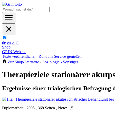
de
en
es
fr
Shop
GRIN Website
Texte veröffentlichen, Rundum-Service genießen
Zur Shop-Startseite
›
Soziologie - Sonstiges
Therapieziele stationärer akut
Ergebnisse einer trialogischen Befragung 
Diplomarbeit , 2005 , 368 Seiten , Note: 1,5