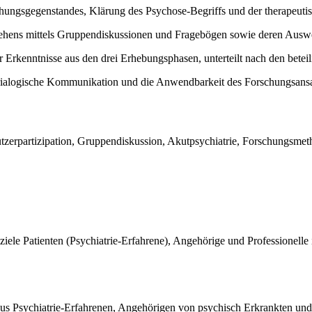
schungsgegenstandes, Klärung des Psychose-Begriffs und der therapeut
hens mittels Gruppendiskussionen und Fragebögen sowie deren Auswe
er Erkenntnisse aus den drei Erhebungsphasen, unterteilt nach den betei
rialogische Kommunikation und die Anwendbarkeit des Forschungsansa
Nutzerpartizipation, Gruppendiskussion, Akutpsychiatrie, Forschungsmeth
iele Patienten (Psychiatrie-Erfahrene), Angehörige und Professionelle
aus Psychiatrie-Erfahrenen, Angehörigen von psychisch Erkrankten und P