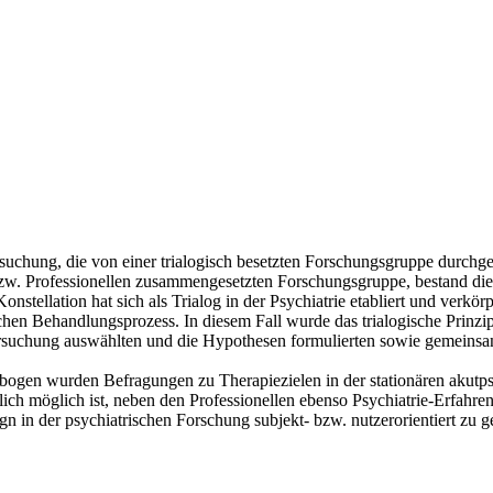
uchung, die von einer trialogisch besetzten Forschungsgruppe durchgefü
 bzw. Professionellen zusammengesetzten Forschungsgruppe, bestand die
stellation hat sich als Trialog in der Psychiatrie etabliert und verkörp
en Behandlungsprozess. In diesem Fall wurde das trialogische Prinzip
suchung auswählten und die Hypothesen formulierten sowie gemeinsam
ebogen wurden Befragungen zu Therapiezielen in der stationären akut
lich möglich ist, neben den Professionellen ebenso Psychiatrie-Erfahr
 in der psychiatrischen Forschung subjekt- bzw. nutzerorientiert zu ge