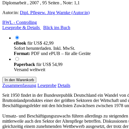
Diplomarbeit , 2007 , 95 Seiten , Note: 1,1
Autor:in:
Dipl. Pflegew. Jörg Warnke (Autor:in)
BWL - Controlling
Leseprobe & Details
Blick ins Buch
eBook
für
US$ 42,99
Sofort herunterladen. Inkl. MwSt.
Format:
PDF und ePUB – für alle Geräte
Paperback
für
US$ 54,99
Versand weltweit
In den Warenkorb
Zusammenfassung
Leseprobe
Details
Seit 1950 findet in der Bundesrepublik Deutschland ein Wandel von de
Bruttoinlandproduktes einer der größten Sektoren der Wirtschaft und 
Beschäftigungsfelder mit den höchsten Zuwächsen zwischen 1978 und
Umsatz- und Beschäftigungszuwachs führen allerdings zu steigenden 
mittlerweile auch den Sektor der Altenpflege betreffen. Diskussione
gleichzeitig einem zunehmenden Wettbewerb ausgesetzt, der trotz de