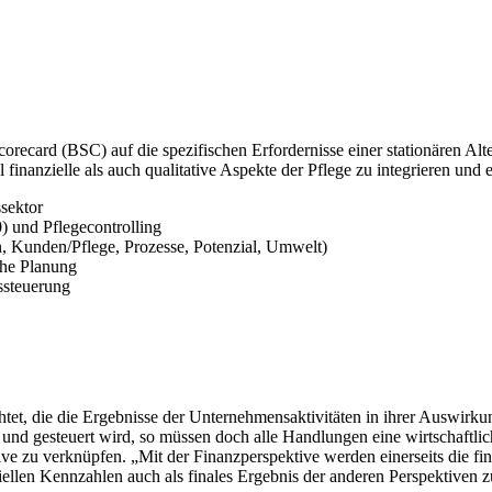
recard (BSC) auf die spezifischen Erfordernisse einer stationären Alt
inanzielle als auch qualitative Aspekte der Pflege zu integrieren und 
sektor
 und Pflegecontrolling
, Kunden/Pflege, Prozesse, Potenzial, Umwelt)
che Planung
ssteuerung
tet, die die Ergebnisse der Unternehmensaktivitäten in ihrer Auswirku
und gesteuert wird, so müssen doch alle Handlungen eine wirtschaftl
ive zu verknüpfen. „Mit der Finanzperspektive werden einerseits die fi
iellen Kennzahlen auch als finales Ergebnis der anderen Perspektiven z