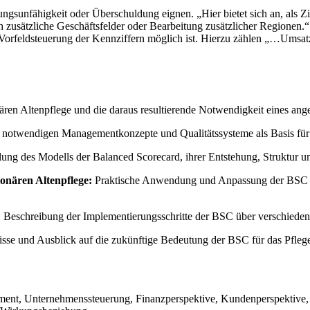
ngsunfähigkeit oder Überschuldung eignen. „Hier bietet sich an, als Zie
 zusätzliche Geschäftsfelder oder Bearbeitung zusätzlicher Regionen.“
ine Vorfeldsteuerung der Kennziffern möglich ist. Hierzu zählen „…Um
nären Altenpflege und die daraus resultierende Notwendigkeit eines ang
 notwendigen Managementkonzepte und Qualitätssysteme als Basis für d
ellung des Modells der Balanced Scorecard, ihrer Entstehung, Struktur
onären Altenpflege:
Praktische Anwendung und Anpassung der BSC auf
:
Beschreibung der Implementierungsschritte der BSC über verschieden
isse und Ausblick auf die zukünftige Bedeutung der BSC für das Pfle
ement, Unternehmenssteuerung, Finanzperspektive, Kundenperspektive, 