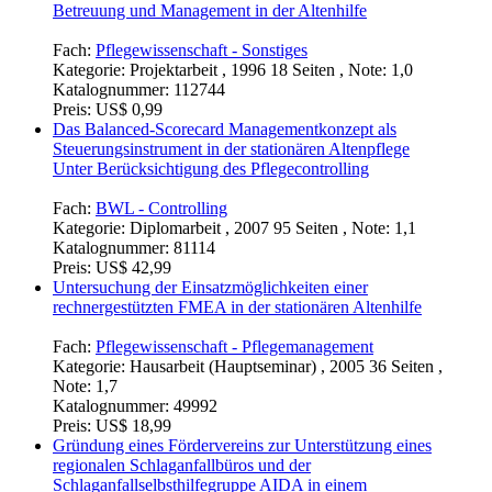
Betreuung und Management in der Altenhilfe
Fach:
Pflegewissenschaft - Sonstiges
Kategorie:
Projektarbeit , 1996 18 Seiten , Note: 1,0
Katalognummer:
112744
Preis:
US$ 0,99
Das Balanced-Scorecard Managementkonzept als
Steuerungsinstrument in der stationären Altenpflege
Unter Berücksichtigung des Pflegecontrolling
Fach:
BWL - Controlling
Kategorie:
Diplomarbeit , 2007 95 Seiten , Note: 1,1
Katalognummer:
81114
Preis:
US$ 42,99
Untersuchung der Einsatzmöglichkeiten einer
rechnergestützten FMEA in der stationären Altenhilfe
Fach:
Pflegewissenschaft - Pflegemanagement
Kategorie:
Hausarbeit (Hauptseminar) , 2005 36 Seiten ,
Note: 1,7
Katalognummer:
49992
Preis:
US$ 18,99
Gründung eines Fördervereins zur Unterstützung eines
regionalen Schlaganfallbüros und der
Schlaganfallselbsthilfegruppe AIDA in einem