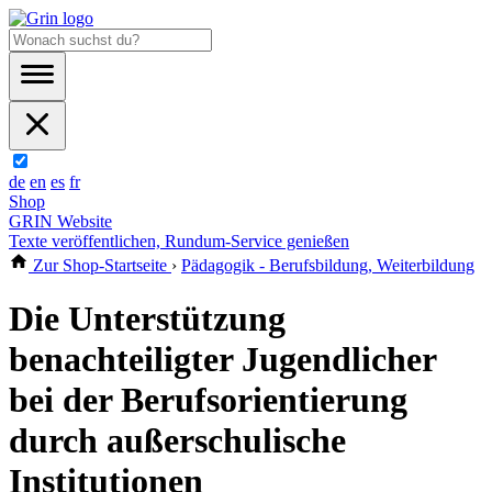
de
en
es
fr
Shop
GRIN Website
Texte veröffentlichen, Rundum-Service genießen
Zur Shop-Startseite
›
Pädagogik - Berufsbildung, Weiterbildung
Die Unterstützung
benachteiligter Jugendlicher
bei der Berufsorientierung
durch außerschulische
Institutionen