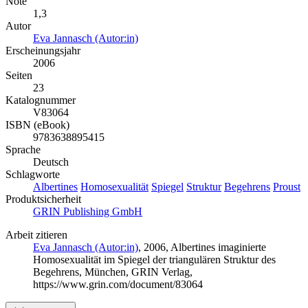
Note
1,3
Autor
Eva Jannasch (Autor:in)
Erscheinungsjahr
2006
Seiten
23
Katalognummer
V83064
ISBN (eBook)
9783638895415
Sprache
Deutsch
Schlagworte
Albertines
Homosexualität
Spiegel
Struktur
Begehrens
Proust
Produktsicherheit
GRIN Publishing GmbH
Arbeit zitieren
Eva Jannasch (Autor:in)
, 2006, Albertines imaginierte
Homosexualität im Spiegel der triangulären Struktur des
Begehrens, München, GRIN Verlag,
https://www.grin.com/document/83064