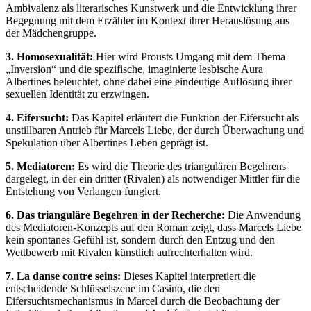
Ambivalenz als literarisches Kunstwerk und die Entwicklung ihrer
Begegnung mit dem Erzähler im Kontext ihrer Herauslösung aus
der Mädchengruppe.
3. Homosexualität:
Hier wird Prousts Umgang mit dem Thema
„Inversion“ und die spezifische, imaginierte lesbische Aura
Albertines beleuchtet, ohne dabei eine eindeutige Auflösung ihrer
sexuellen Identität zu erzwingen.
4. Eifersucht:
Das Kapitel erläutert die Funktion der Eifersucht als
unstillbaren Antrieb für Marcels Liebe, der durch Überwachung und
Spekulation über Albertines Leben geprägt ist.
5. Mediatoren:
Es wird die Theorie des triangulären Begehrens
dargelegt, in der ein dritter (Rivalen) als notwendiger Mittler für die
Entstehung von Verlangen fungiert.
6. Das trianguläre Begehren in der Recherche:
Die Anwendung
des Mediatoren-Konzepts auf den Roman zeigt, dass Marcels Liebe
kein spontanes Gefühl ist, sondern durch den Entzug und den
Wettbewerb mit Rivalen künstlich aufrechterhalten wird.
7. La danse contre seins:
Dieses Kapitel interpretiert die
entscheidende Schlüsselszene im Casino, die den
Eifersuchtsmechanismus in Marcel durch die Beobachtung der