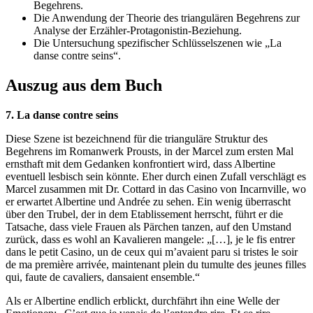
Begehrens.
Die Anwendung der Theorie des triangulären Begehrens zur
Analyse der Erzähler-Protagonistin-Beziehung.
Die Untersuchung spezifischer Schlüsselszenen wie „La
danse contre seins“.
Auszug aus dem Buch
7. La danse contre seins
Diese Szene ist bezeichnend für die trianguläre Struktur des
Begehrens im Romanwerk Prousts, in der Marcel zum ersten Mal
ernsthaft mit dem Gedanken konfrontiert wird, dass Albertine
eventuell lesbisch sein könnte. Eher durch einen Zufall verschlägt es
Marcel zusammen mit Dr. Cottard in das Casino von Incarnville, wo
er erwartet Albertine und Andrée zu sehen. Ein wenig überrascht
über den Trubel, der in dem Etablissement herrscht, führt er die
Tatsache, dass viele Frauen als Pärchen tanzen, auf den Umstand
zurück, dass es wohl an Kavalieren mangele: „[…], je le fis entrer
dans le petit Casino, un de ceux qui m’avaient paru si tristes le soir
de ma première arrivée, maintenant plein du tumulte des jeunes filles
qui, faute de cavaliers, dansaient ensemble.“
Als er Albertine endlich erblickt, durchfährt ihn eine Welle der