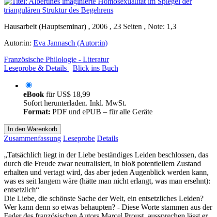
Hausarbeit (Hauptseminar) , 2006 , 23 Seiten , Note: 1,3
Autor:in:
Eva Jannasch (Autor:in)
Französische Philologie - Literatur
Leseprobe & Details
Blick ins Buch
eBook
für
US$ 18,99
Sofort herunterladen. Inkl. MwSt.
Format:
PDF und ePUB – für alle Geräte
In den Warenkorb
Zusammenfassung
Leseprobe
Details
„Tatsächlich liegt in der Liebe beständiges Leiden beschlossen, das
durch die Freude zwar neutralisiert, in bloß potentiellem Zustand
erhalten und vertagt wird, das aber jeden Augenblick werden kann,
was es seit langem wäre (hätte man nicht erlangt, was man ersehnt):
entsetzlich“
Die Liebe, die schönste Sache der Welt, ein entsetzliches Leiden?
Wer kann denn so etwas behaupten? - Diese Worte stammen aus der
Feder des französischen Autors Marcel Proust, aussprechen lässt er