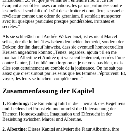
Emotionen: „C’est que je venais de l’entendre rire. Et ce rire
évoquait aussitôt les roses carnations, les parois parfumées contre
lesquelles il semblait qu’il vînt de se frotter et dont, âcre, sensuel et
révélateur comme une odeur de géranium, il semblait transporter
avec lui quelques particules presque pondérables, irritantes et
secrètes.“
Als sie schließlich mit Andrée Walzer tanzt, ist es nicht Marcel
selbst, der die Intimität zwischen den beiden bemerkt, sondern der
Doktor, der ihn darauf hinweist, dass sie eventuell homosexuellen
Kreisen angehören könnte: „Tenez, regardez, ajouta-t-il en me
montrant Albertine et Andrée qui valsaient lentement, serrées l’une
contre l’autre, j’ai oublié mon lorgnon et je ne vois pas bien, mais
elles sont certainement au comble de la jouissance. On ne sait pas
assez que c’est surtout par les seins que les femmes l’éprouvent. Et,
voyez, les leurs se touchent complètement.“
Zusammenfassung der Kapitel
1. Einleitung:
Die Einleitung führt in die Thematik des Begehrens
und Leidens bei Proust ein und umreißt die Untersuchung der
Themen Homosexualität, Imagination und Eifersucht in der
Beziehung zwischen Marcel und Albertine.
2. Albertine:
Dieses Kapitel analysiert die Figur Albertine, ihre