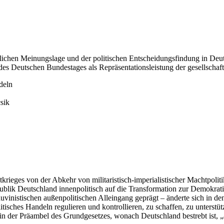
lichen Meinungslage und der politischen Entscheidungsfindung in Deut
es Deutschen Bundestages als Repräsentationsleistung der gesellschaf
deln
sik
eges von der Abkehr von militaristisch-imperialistischer Machtpoli
publik Deutschland innenpolitisch auf die Transformation zur Demokrati
vinistischen außenpolitischen Alleingang geprägt – änderte sich in de
tisches Handeln regulieren und kontrollieren, zu schaffen, zu unterstütz
 in der Präambel des Grundgesetzes, wonach Deutschland bestrebt ist, „