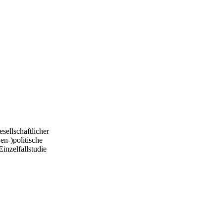
sellschaftlicher
en-)politische
inzelfallstudie