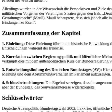
Frieden der Welt zu dienen“.
Allerdings wurden in der Wissenschaft die Perspektiven und Ziele deu
militärischen Vorgehen der Vereinigten Staaten gegen den Irak, „Deu
Gestaltungsmacht“ (Maull). Maull behauptete, dass sich jedoch alle in
Bindungen zu lösen“.
Zusammenfassung der Kapitel
1. Einleitung:
Diese Einleitung führt in die historische Entwicklung d
Entscheidungen während der Irakkrise.
2. Korrelation zwischen Regierungspolitik und öffentlicher Mei
verknüpft dies mit dem außenpolitischen Kurs der Bundesregierung v
3. Entscheidungsfindung des Deutschen Bundestages (AV):
Hier w
Meinung und dem Abstimmungsverhalten im Parlament aufzuzeigen.
4. Schlussbetrachtungen:
Die Ergebnisse zeigen, dass die angenomme
aber der Bundestag, das Souveränsinteresse widerspiegelte.
Schlüsselwörter
Deutsche Außenpolitik, Bundestagswahl 2002, Irakkrise, öffentliche 