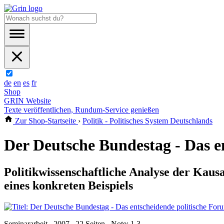
de
en
es
fr
Shop
GRIN Website
Texte veröffentlichen, Rundum-Service genießen
Zur Shop-Startseite
›
Politik - Politisches System Deutschlands
Der Deutsche Bundestag - Das e
Politikwissenschaftliche Analyse der Kaus
eines konkreten Beispiels
Seminararbeit , 2007 , 22 Seiten , Note: 1,3