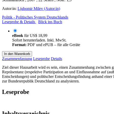
Autor:in:
Ljubomir Milev (Autor:in)
Politik - Politisches System Deutschlands
Leseprobe & Details
Blick ins Buch
eBook
für
US$ 18,99
Sofort herunterladen. Inkl. MwSt.
Format:
PDF und ePUB – für alle Geräte
In den Warenkorb
Zusammenfassung
Leseprobe
Details
Ziel dieser Hausarbeit wird es sein, einen Zusammenhang zwischen ge
Repräsentanz (respektive Partizipation an und Einflussnahme auf (auß
Entscheidungen) und politischer Entscheidungsfindung anhand einer E
zur Bundesrepublik Deutschland zu analysieren.
Leseprobe
Inhaltsverzeichnis