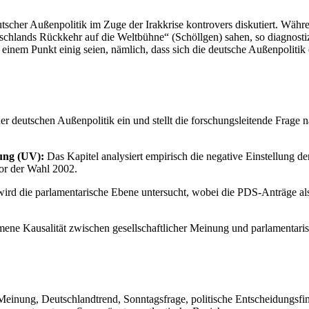
tscher Außenpolitik im Zuge der Irakkrise kontrovers diskutiert. Währ
tschlands Rückkehr auf die Weltbühne“ (Schöllgen) sahen, so diagnosti
 einem Punkt einig seien, nämlich, dass sich die deutsche Außenpolitik 
er deutschen Außenpolitik ein und stellt die forschungsleitende Frage n
nung (UV):
Das Kapitel analysiert empirisch die negative Einstellung
or der Wahl 2002.
ird die parlamentarische Ebene untersucht, wobei die PDS-Anträge als 
ne Kausalität zwischen gesellschaftlicher Meinung und parlamentarisch
Meinung, Deutschlandtrend, Sonntagsfrage, politische Entscheidungsfin