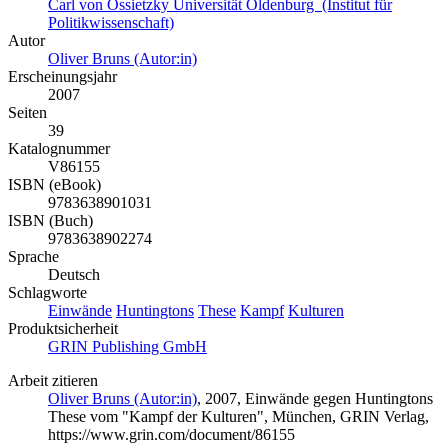
Carl von Ossietzky Universität Oldenburg (Institut für
Politikwissenschaft)
Autor
Oliver Bruns (Autor:in)
Erscheinungsjahr
2007
Seiten
39
Katalognummer
V86155
ISBN (eBook)
9783638901031
ISBN (Buch)
9783638902274
Sprache
Deutsch
Schlagworte
Einwände
Huntingtons
These
Kampf
Kulturen
Produktsicherheit
GRIN Publishing GmbH
Arbeit zitieren
Oliver Bruns (Autor:in)
, 2007, Einwände gegen Huntingtons
These vom "Kampf der Kulturen", München, GRIN Verlag,
https://www.grin.com/document/86155