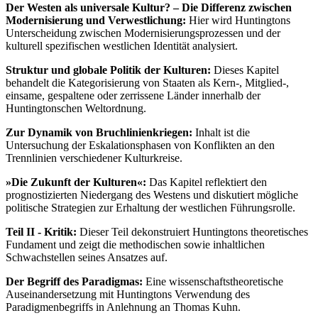
Der Westen als universale Kultur? – Die Differenz zwischen
Modernisierung und Verwestlichung:
Hier wird Huntingtons
Unterscheidung zwischen Modernisierungsprozessen und der
kulturell spezifischen westlichen Identität analysiert.
Struktur und globale Politik der Kulturen:
Dieses Kapitel
behandelt die Kategorisierung von Staaten als Kern-, Mitglied-,
einsame, gespaltene oder zerrissene Länder innerhalb der
Huntingtonschen Weltordnung.
Zur Dynamik von Bruchlinienkriegen:
Inhalt ist die
Untersuchung der Eskalationsphasen von Konflikten an den
Trennlinien verschiedener Kulturkreise.
»Die Zukunft der Kulturen«:
Das Kapitel reflektiert den
prognostizierten Niedergang des Westens und diskutiert mögliche
politische Strategien zur Erhaltung der westlichen Führungsrolle.
Teil II - Kritik:
Dieser Teil dekonstruiert Huntingtons theoretisches
Fundament und zeigt die methodischen sowie inhaltlichen
Schwachstellen seines Ansatzes auf.
Der Begriff des Paradigmas:
Eine wissenschaftstheoretische
Auseinandersetzung mit Huntingtons Verwendung des
Paradigmenbegriffs in Anlehnung an Thomas Kuhn.