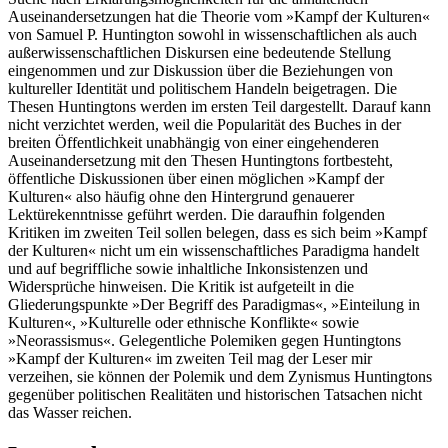
Auseinandersetzungen hat die Theorie vom »Kampf der Kulturen«
von Samuel P. Huntington sowohl in wissenschaftlichen als auch
außerwissenschaftlichen Diskursen eine bedeutende Stellung
eingenommen und zur Diskussion über die Beziehungen von
kultureller Identität und politischem Handeln beigetragen. Die
Thesen Huntingtons werden im ersten Teil dargestellt. Darauf kann
nicht verzichtet werden, weil die Popularität des Buches in der
breiten Öffentlichkeit unabhängig von einer eingehenderen
Auseinandersetzung mit den Thesen Huntingtons fortbesteht,
öffentliche Diskussionen über einen möglichen »Kampf der
Kulturen« also häufig ohne den Hintergrund genauerer
Lektürekenntnisse geführt werden. Die daraufhin folgenden
Kritiken im zweiten Teil sollen belegen, dass es sich beim »Kampf
der Kulturen« nicht um ein wissenschaftliches Paradigma handelt
und auf begriffliche sowie inhaltliche Inkonsistenzen und
Widersprüche hinweisen. Die Kritik ist aufgeteilt in die
Gliederungspunkte »Der Begriff des Paradigmas«, »Einteilung in
Kulturen«, »Kulturelle oder ethnische Konflikte« sowie
»Neorassismus«. Gelegentliche Polemiken gegen Huntingtons
»Kampf der Kulturen« im zweiten Teil mag der Leser mir
verzeihen, sie können der Polemik und dem Zynismus Huntingtons
gegenüber politischen Realitäten und historischen Tatsachen nicht
das Wasser reichen.