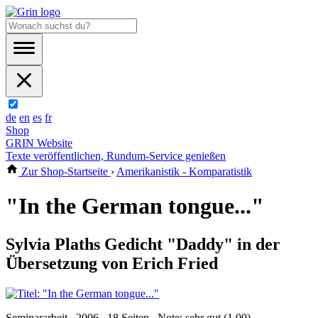
de
en
es
fr
Shop
GRIN Website
Texte veröffentlichen, Rundum-Service genießen
Zur Shop-Startseite
›
Amerikanistik - Komparatistik
"In the German tongue..."
Sylvia Plaths Gedicht "Daddy" in der
Übersetzung von Erich Fried
Seminararbeit , 2006 , 18 Seiten , Note: sehr gut (1,00)