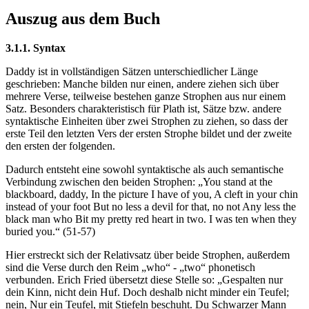
Auszug aus dem Buch
3.1.1. Syntax
Daddy ist in vollständigen Sätzen unterschiedlicher Länge
geschrieben: Manche bilden nur einen, andere ziehen sich über
mehrere Verse, teilweise bestehen ganze Strophen aus nur einem
Satz. Besonders charakteristisch für Plath ist, Sätze bzw. andere
syntaktische Einheiten über zwei Strophen zu ziehen, so dass der
erste Teil den letzten Vers der ersten Strophe bildet und der zweite
den ersten der folgenden.
Dadurch entsteht eine sowohl syntaktische als auch semantische
Verbindung zwischen den beiden Strophen: „You stand at the
blackboard, daddy, In the picture I have of you, A cleft in your chin
instead of your foot But no less a devil for that, no not Any less the
black man who Bit my pretty red heart in two. I was ten when they
buried you.“ (51-57)
Hier erstreckt sich der Relativsatz über beide Strophen, außerdem
sind die Verse durch den Reim „who“ - „two“ phonetisch
verbunden. Erich Fried übersetzt diese Stelle so: „Gespalten nur
dein Kinn, nicht dein Huf. Doch deshalb nicht minder ein Teufel;
nein, Nur ein Teufel, mit Stiefeln beschuht. Du Schwarzer Mann