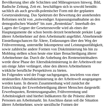
Bevölkerung über alle Schichten und Milieugrenzen hinweg. Bild,
Badische Zeitung, Zeit etc. beschäftigen sich in sowohl bemüht-
sachlich als auch gewollt-polemischer Form mit der geplanten
Gesetzesänderung. Das Spektrum der Bewertung der anstehenden
Reformen reicht von „notwendiger Anpassungsmaßnahme an den
demografischen Wandel“ bis zum „Rentenklau“. Innerhalb des
Lagers der Gegner der Gesetzesnovelle wird als eines der
Hauptargumente die schon bereits derzeit bestehende prekäre Lage
älterer Arbeitnehmer auf dem Arbeitsmarkt angeführt. Abnehmende
Einstellungschancen für Ältere, Entlassungen über den Weg der
Frühverrentung, unterstellte Inkompetenz und Leistungsunfähigkeit,
sowie zahlreiche andere Formen von Diskriminierung bis hin zu
Mobbing stellten schon heute eine klare Benachteiligung älterer
Arbeitnehmer dar. Durch die Anhebung des Renteneintrittsalters
werde diese Phase der Altersdiskriminierung in der Arbeitswelt nur
um einige Jahre verlängert, ohne den älteren Arbeitnehmern
wirkliche berufliche Perspektiven zu bieten.
Im Folgenden wird der Frage nachgegangen, inwiefern von einer
strukturellen Altersdiskriminierung in der Arbeitswelt ausgegangen
werden kann. In diesem Zusammenhang wird zunächst die
Entwicklung der Erwerbsbeteiligung älterer Menschen dargestellt:
Erwerbsquoten, Rentenzugangsalter, Frühverrentung und
Arbeitslosigkeit sind hierbei Indikatoren für die Präsenz älterer
Personen am Arbeitsmarkt. Im Anschluss daran soll die Situation
älterer Arbeitnehmer, sowie spezifische Formen der