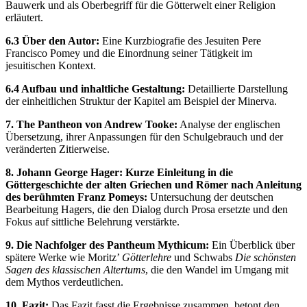
Bauwerk und als Oberbegriff für die Götterwelt einer Religion
erläutert.
6.3 Über den Autor:
Eine Kurzbiografie des Jesuiten Pere
Francisco Pomey und die Einordnung seiner Tätigkeit im
jesuitischen Kontext.
6.4 Aufbau und inhaltliche Gestaltung:
Detaillierte Darstellung
der einheitlichen Struktur der Kapitel am Beispiel der Minerva.
7. The Pantheon von Andrew Tooke:
Analyse der englischen
Übersetzung, ihrer Anpassungen für den Schulgebrauch und der
veränderten Zitierweise.
8. Johann George Hager: Kurze Einleitung in die
Göttergeschichte der alten Griechen und Römer nach Anleitung
des berühmten Franz Pomeys:
Untersuchung der deutschen
Bearbeitung Hagers, die den Dialog durch Prosa ersetzte und den
Fokus auf sittliche Belehrung verstärkte.
9. Die Nachfolger des Pantheum Mythicum:
Ein Überblick über
spätere Werke wie Moritz’
Götterlehre
und Schwabs
Die schönsten
Sagen des klassischen Altertums
, die den Wandel im Umgang mit
dem Mythos verdeutlichen.
10. Fazit:
Das Fazit fasst die Ergebnisse zusammen, betont den