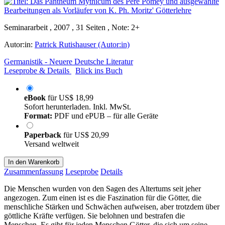
Seminararbeit , 2007 , 31 Seiten , Note: 2+
Autor:in:
Patrick Rutishauser (Autor:in)
Germanistik - Neuere Deutsche Literatur
Leseprobe & Details
Blick ins Buch
eBook
für
US$ 18,99
Sofort herunterladen. Inkl. MwSt.
Format:
PDF und ePUB – für alle Geräte
Paperback
für
US$ 20,99
Versand weltweit
In den Warenkorb
Zusammenfassung
Leseprobe
Details
Die Menschen wurden von den Sagen des Altertums seit jeher
angezogen. Zum einen ist es die Faszination für die Götter, die
menschliche Stärken und Schwächen aufweisen, aber trotzdem über
göttliche Kräfte verfügen. Sie belohnen und bestrafen die
Menschen. Es gibt für jeden Menschen Götter, die sich um seine