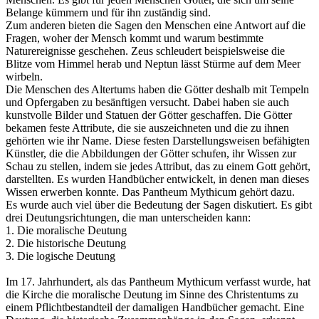
Belange kümmern und für ihn zuständig sind.
Zum anderen bieten die Sagen den Menschen eine Antwort auf die
Fragen, woher der Mensch kommt und warum bestimmte
Naturereignisse geschehen. Zeus schleudert beispielsweise die
Blitze vom Himmel herab und Neptun lässt Stürme auf dem Meer
wirbeln.
Die Menschen des Altertums haben die Götter deshalb mit Tempeln
und Opfergaben zu besänftigen versucht. Dabei haben sie auch
kunstvolle Bilder und Statuen der Götter geschaffen. Die Götter
bekamen feste Attribute, die sie auszeichneten und die zu ihnen
gehörten wie ihr Name. Diese festen Darstellungsweisen befähigten
Künstler, die die Abbildungen der Götter schufen, ihr Wissen zur
Schau zu stellen, indem sie jedes Attribut, das zu einem Gott gehört,
darstellten. Es wurden Handbücher entwickelt, in denen man dieses
Wissen erwerben konnte. Das Pantheum Mythicum gehört dazu.
Es wurde auch viel über die Bedeutung der Sagen diskutiert. Es gibt
drei Deutungsrichtungen, die man unterscheiden kann:
1. Die moralische Deutung
2. Die historische Deutung
3. Die logische Deutung
Im 17. Jahrhundert, als das Pantheum Mythicum verfasst wurde, hat
die Kirche die moralische Deutung im Sinne des Christentums zu
einem Pflichtbestandteil der damaligen Handbücher gemacht. Eine