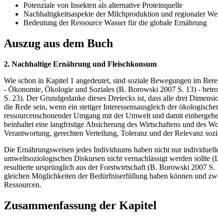
Potenziale von Insekten als alternative Proteinquelle
Nachhaltigkeitsaspekte der Milchproduktion und regionaler We
Bedeutung der Ressource Wasser für die globale Ernährung
Auszug aus dem Buch
2. Nachhaltige Ernährung und Fleischkonsum
Wie schon in Kapitel 1 angedeutet, sind soziale Bewegungen im Berei
- Ökonomie, Ökologie und Soziales (B. Borowski 2007 S. 13) - betro
S. 23). Der Grundgedanke dieses Dreiecks ist, dass alle drei Dimens
die Rede sein, wenn ein stetiger Interessensausgleich der ökologisch
ressourcenschonender Umgang mit der Umwelt und damit einhergehend
beinhaltet eine langfristige Absicherung des Wirtschaftens und des Wo
Verantwortung, gerechten Verteilung, Toleranz und der Relevanz soz
Die Ernährungsweisen jedes Individuums haben nicht nur individuel
umweltsoziologischen Diskursen nicht vernachlässigt werden sollte (
resultierte ursprünglich aus der Forstwirtschaft (B. Borowski 2007 S
gleichen Möglichkeiten der Bedürfniserfüllung haben können und zwar
Ressourcen.
Zusammenfassung der Kapitel