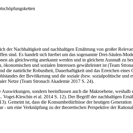
rtschöpfungsketten
ch der Nachhaltigkeit und nachhaltigen Ernährung von großer Relevanz
ffen sind. Es handelt sich hierbei um das sogenannte Drei-Säulen-Mo
ionen als gleichwertig anerkannt werden und in gleichem Ausmaß zu ber
en, ökonomischen und sozialen Interessen gewährleistet ist (Team Stro
 die natürliche Robustheit, Dauerhaftigkeit und das Erreichen eines
hlstandes der Bevölkerung und die soziale (bzw. sozialpolitische und e
ialer Netze (Team Stronach Akademie 2017 S. 24).
le Auswirkungen, sondern beeinflussen auch die Makroebene, weshalb 
L. Voget-Kleschin et al. 2014 S. 12). Der Begriff der nachhaltigen Ern
. 13). Gemeint ist, dass die Konsumbedürfnisse der heutigen Generatio
 - um eine Verknüpfung zu der theoretischen Perspektive der Rational-