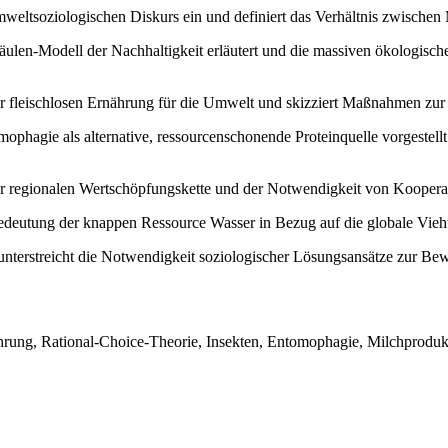
mweltsoziologischen Diskurs ein und definiert das Verhältnis zwische
äulen-Modell der Nachhaltigkeit erläutert und die massiven ökologis
iner fleischlosen Ernährung für die Umwelt und skizziert Maßnahmen z
ophagie als alternative, ressourcenschonende Proteinquelle vorgestell
er regionalen Wertschöpfungskette und der Notwendigkeit von Kooperat
 Bedeutung der knappen Ressource Wasser in Bezug auf die globale Vie
unterstreicht die Notwendigkeit soziologischer Lösungsansätze zur Be
hrung, Rational-Choice-Theorie, Insekten, Entomophagie, Milchprodu