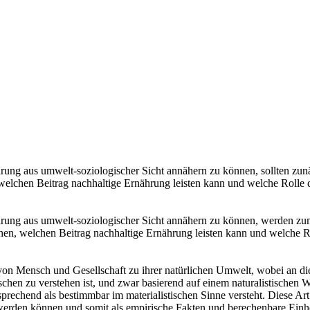
ng aus umwelt-soziologischer Sicht annähern zu können, sollten zunäc
, welchen Beitrag nachhaltige Ernährung leisten kann und welche Rolle
ung aus umwelt-soziologischer Sicht annähern zu können, werden zunä
 gehen, welchen Beitrag nachhaltige Ernährung leisten kann und welche 
on Mensch und Gesellschaft zu ihrer natürlichen Umwelt, wobei an diese
chen zu verstehen ist, und zwar basierend auf einem naturalistischen 
tsprechend als bestimmbar im materialistischen Sinne versteht. Diese Ar
werden können und somit als empirische Fakten und berechenbare Einh