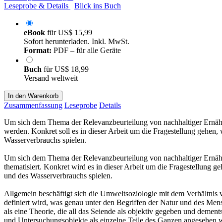
Leseprobe & Details
Blick ins Buch
eBook
für
US$ 15,99
Sofort herunterladen. Inkl. MwSt.
Format:
PDF – für alle Geräte
Buch
für
US$ 18,99
Versand weltweit
In den Warenkorb
Zusammenfassung
Leseprobe
Details
Um sich dem Thema der Relevanzbeurteilung von nachhaltiger Ernähru
werden. Konkret soll es in dieser Arbeit um die Fragestellung gehen
Wasserverbrauchs spielen.
Um sich dem Thema der Relevanzbeurteilung von nachhaltiger Ernähr
thematisiert. Konkret wird es in dieser Arbeit um die Fragestellung
und des Wasserverbrauchs spielen.
Allgemein beschäftigt sich die Umweltsoziologie mit dem Verhältnis v
definiert wird, was genau unter den Begriffen der Natur und des Mens
als eine Theorie, die all das Seiende als objektiv gegeben und demen
und Untersuchungsobjekte als einzelne Teile des Ganzen angesehen 