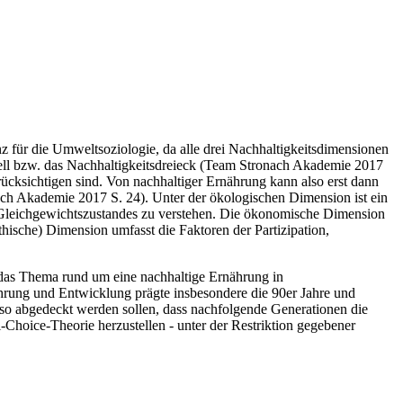
 für die Umweltsoziologie, da alle drei Nachhaltigkeitsdimensionen
dell bzw. das Nachhaltigkeitsdreieck (Team Stronach Akademie 2017
ücksichtigen sind. Von nachhaltiger Ernährung kann also erst dann
nach Akademie 2017 S. 24). Unter der ökologischen Dimension ist ein
 Gleichgewichtszustandes zu verstehen. Die ökonomische Dimension
thische) Dimension umfasst die Faktoren der Partizipation,
das Thema rund um eine nachhaltige Ernährung in
ährung und Entwicklung prägte insbesondere die 90er Jahre und
n so abgedeckt werden sollen, dass nachfolgende Generationen die
Choice-Theorie herzustellen - unter der Restriktion gegebener