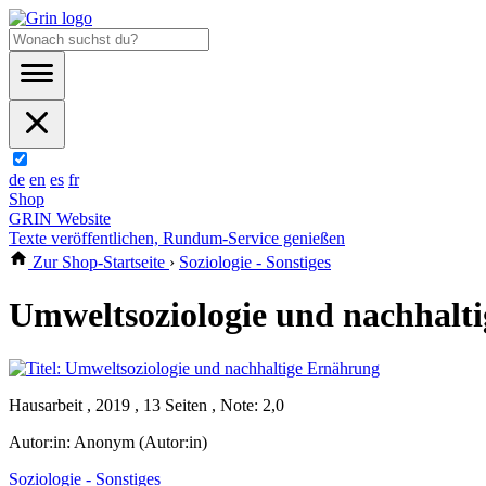
de
en
es
fr
Shop
GRIN Website
Texte veröffentlichen, Rundum-Service genießen
Zur Shop-Startseite
›
Soziologie - Sonstiges
Umweltsoziologie und nachhalt
Hausarbeit , 2019 , 13 Seiten , Note: 2,0
Autor:in:
Anonym (Autor:in)
Soziologie - Sonstiges