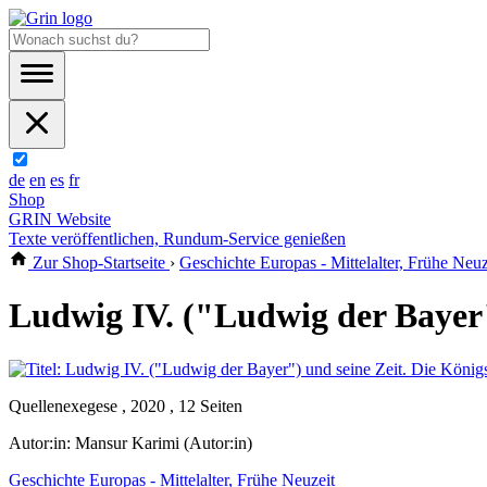
de
en
es
fr
Shop
GRIN Website
Texte veröffentlichen, Rundum-Service genießen
Zur Shop-Startseite
›
Geschichte Europas - Mittelalter, Frühe Neuz
Ludwig IV. ("Ludwig der Bayer"
Quellenexegese , 2020 , 12 Seiten
Autor:in:
Mansur Karimi (Autor:in)
Geschichte Europas - Mittelalter, Frühe Neuzeit