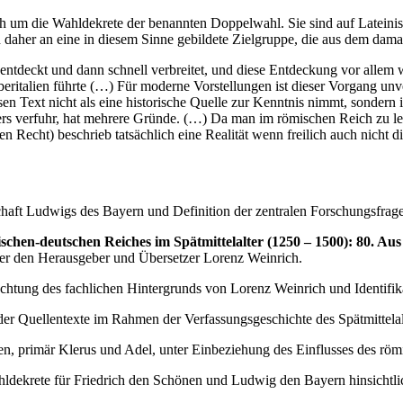
ich um die Wahldekrete der benannten Doppelwahl. Sie sind auf Lateinis
ch daher an eine in diesem Sinne gebildete Zielgruppe, die aus dem dam
entdeckt und dann schnell verbreitet, und diese Entdeckung vor allem 
beritalien führte (…) Für moderne Vorstellungen ist dieser Vorgang un
en Text nicht als eine historische Quelle zur Kenntnis nimmt, sonder
rs verfuhr, hat mehrere Gründe. (…) Da man im römischen Reich zu le
 Recht) beschrieb tatsächlich eine Realität wenn freilich auch nicht die
haft Ludwigs des Bayern und Definition der zentralen Forschungsfrag
ischen-deutschen Reiches im Spätmittelalter (1250 – 1500): 80. A
ber den Herausgeber und Übersetzer Lorenz Weinrich.
achtung des fachlichen Hintergrunds von Lorenz Weinrich und Identifik
er Quellentexte im Rahmen der Verfassungsgeschichte des Spätmittelal
en, primär Klerus und Adel, unter Einbeziehung des Einflusses des röm
ldekrete für Friedrich den Schönen und Ludwig den Bayern hinsichtlic