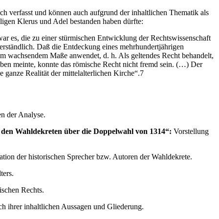
ch verfasst und können auch aufgrund der inhaltlichen Thematik als
aligen Klerus und Adel bestanden haben dürfte:
war es, die zu einer stürmischen Entwicklung der Rechtswissenschaft
verständlich. Daß die Entdeckung eines mehrhundertjährigen
n im wachsendem Maße anwendet, d. h. Als geltendes Recht behandelt,
ben meinte, konnte das römische Recht nicht fremd sein. (…) Der
 ganze Realität der mittelalterlichen Kirche“.7
en der Analyse.
us den Wahldekreten über die Doppelwahl von 1314“:
Vorstellung
ation der historischen Sprecher bzw. Autoren der Wahldekrete.
ters.
ischen Rechts.
h ihrer inhaltlichen Aussagen und Gliederung.