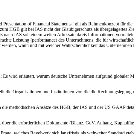
 Presentation of Financial Statements“ gilt als Rahmenkonzept für die 
 HGB gilt bei IAS nicht der Gläubigerschutz als übergelagertes Ziel.
ß nach IAS soll einem weiten Adressatenkreis Informationen vermitteln 
brachte Leistung (performance) des Unternehmens, die für wirtschaftli
t werden, wann und mit welcher Wahrscheinlichkeit das Unternehmen lan
:
Es wird erläutert, warum deutsche Unternehmen aufgrund globaler M
ellt die Organisationen und Institutionen vor, die die Rechnungslegun
die methodischen Ansätze des HGB, der IAS und der US-GAAP detaillie
k über die erforderlichen Dokumente (Bilanz, GuV, Anhang, Kapital
Frage, welches Regelwerk sich langfristig als weltweiter Standard etab