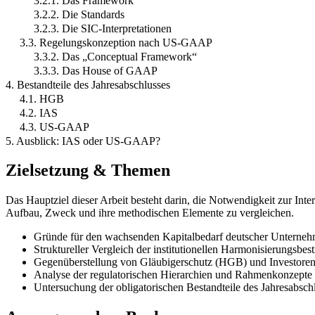
3.2.1. Das Framework
3.2.2. Die Standards
3.2.3. Die SIC-Interpretationen
3.3. Regelungskonzeption nach US-GAAP
3.3.2. Das „Conceptual Framework“
3.3.3. Das House of GAAP
4. Bestandteile des Jahresabschlusses
4.1. HGB
4.2. IAS
4.3. US-GAAP
5. Ausblick: IAS oder US-GAAP?
Zielsetzung & Themen
Das Hauptziel dieser Arbeit besteht darin, die Notwendigkeit zur I
Aufbau, Zweck und ihre methodischen Elemente zu vergleichen.
Gründe für den wachsenden Kapitalbedarf deutscher Unternehm
Struktureller Vergleich der institutionellen Harmonisierungs
Gegenüberstellung von Gläubigerschutz (HGB) und Investor
Analyse der regulatorischen Hierarchien und Rahmenkonzepte
Untersuchung der obligatorischen Bestandteile des Jahresabsch