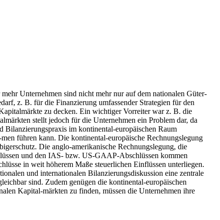
 mehr Unternehmen sind nicht mehr nur auf dem nationalen Güter-
arf, z. B. für die Finanzierung umfassender Strategien für den
pitalmärkte zu decken. Ein wichtiger Vorreiter war z. B. die
märkten stellt jedoch für die Unternehmen ein Problem dar, da
nd Bilanzierungspraxis im kontinental-europäischen Raum
h-men führen kann. Die kontinental-europäische Rechnungslegung
äubigerschutz. Die anglo-amerikanische Rechnungslegung, die
Abschlüssen und den IAS- bzw. US-GAAP-Abschlüssen kommen
lüsse in weit höherem Maße steuerlichen Einflüssen unterliegen.
ionalen und internationalen Bilanzierungsdiskussion eine zentrale
ergleichbar sind. Zudem genügen die kontinental-europäischen
nalen Kapital-märkten zu finden, müssen die Unternehmen ihre