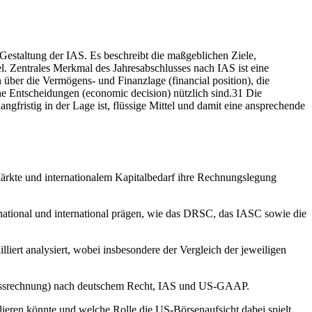
Gestaltung der IAS. Es beschreibt die maßgeblichen Ziele,
 Zentrales Merkmal des Jahresabschlusses nach IAS ist eine
über die Vermögens- und Finanzlage (financial position), die
che Entscheidungen (economic decision) nützlich sind.31 Die
gfristig in der Lage ist, flüssige Mittel und damit eine ansprechende
ärkte und internationalem Kapitalbedarf ihre Rechnungslegung
g national und international prägen, wie das DRSC, das IASC sowie die
rt analysiert, wobei insbesondere der Vergleich der jeweiligen
flussrechnung) nach deutschem Recht, IAS und US-GAAP.
lieren könnte und welche Rolle die US-Börsenaufsicht dabei spielt.