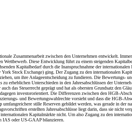
nationale Zusammenarbeit zwischen den Unternehmen entwickelt. Immer
len Wettbewerb. Diese Entwicklung führt zu einem steigenden Kapitalbed
senden Kapitalbedarf durch die Inanspruchnahme der internationalen Ka
ork Stock Exchange) ging. Der Zugang zu den internationalen Kapital
nziehen, um ihre Anlageentscheidung zu fundieren. Die Bewertungs- u
as zu erheblichen Unterschieden in den Jahresabschlüssen der Unterne
r auch das Steuerrecht geprägt und hat als obersten Grundsatz den Gl
ist dagegen investororientiert. Die Differenzen zwischen den HGB-
nzierungs- und Bewertungswahlrechte vorsieht und dass die HGB-Absch
umfangreichere stille Reserven gebildet werden, was gerade in der nat
vorschriften erstellten Jahresabschlüsse liegt darin, dass sie nicht v
nternationalen Kapitalmärkte nicht. Um also Zugang zu den internatio
ch IAS oder US-GAAP bilanzieren.