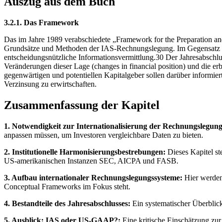
Auszug aus dem Buch
3.2.1. Das Framework
Das im Jahre 1989 verabschiedete „Framework for the Preparation and
Grundsätze und Methoden der IAS-Rechnungslegung. Im Gegensatz zum
entscheidungsnützliche Informationsvermittlung.30 Der Jahresabschlu
Veränderungen dieser Lage (changes in financial position) und die er
gegenwärtigen und potentiellen Kapitalgeber sollen darüber informier
Verzinsung zu erwirtschaften.
Zusammenfassung der Kapitel
1. Notwendigkeit zur Internationalisierung der Rechnungslegung
anpassen müssen, um Investoren vergleichbare Daten zu bieten.
2. Institutionelle Harmonisierungsbestrebungen:
Dieses Kapitel st
US-amerikanischen Instanzen SEC, AICPA und FASB.
3. Aufbau internationaler Rechnungslegungssysteme:
Hier werden 
Conceptual Frameworks im Fokus steht.
4. Bestandteile des Jahresabschlusses:
Ein systematischer Überblic
5. Ausblick: IAS oder US-GAAP?:
Eine kritische Einschätzung zur 