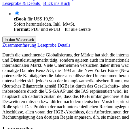
Leseprobe & Details
Blick ins Buch
eBook
für
US$ 19,99
Sofort herunterladen. Inkl. MwSt.
Format:
PDF und ePUB – für alle Geräte
In den Warenkorb
Zusammenfassung
Leseprobe
Details
Durch die zunehmende Globalisierung der Märkte hat sich die inter
und Dienstleistungsmarkt tätig, sondern agieren auch im internationa
internationalen Markt. Viele Unternehmen versuchen daher ihren wach
damalige Daimler Benz AG, die 1993 an die New Yorker Börse (New Y
potenzielle Kapitalgeber die Jahresabschlüsse der Unternehmen hera
unterscheidet sich jedoch von der im anglo-amerikanischen Raum, w
(deutsches Bilanzrecht gemäß HGB) ist durch das Gesellschafts-, abe
insbesondere durch die US-GAAP und die IAS repräsentiert wird, 
hauptsächlich dadurch zustan-de, dass das HGB umfangreichere Bila
Desweiteren müssen bzw. dürfen nach dem deutschen Vorsichtsprinzip 
Rolle spielt. Das Problem der nach unterschiedlichen Rechnungslegungs
Abschlüsse, allen voran der HGB-Abschluss, den Anforderungen der i
Rechnungslegung den dortigen Regeln anpassen, d.h. sie müssen na