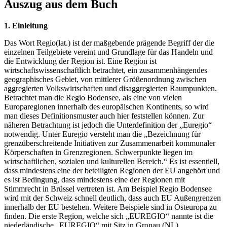
Auszug aus dem Buch
1. Einleitung
Das Wort Regio(lat.) ist der maßgebende prägende Begriff der die
einzelnen Teilgebiete vereint und Grundlage für das Handeln und
die Entwicklung der Region ist. Eine Region ist
wirtschaftswissenschaftlich betrachtet, ein zusammenhängendes
geographisches Gebiet, von mittlerer Größenordnung zwischen
aggregierten Volkswirtschaften und disaggregierten Raumpunkten.
Betrachtet man die Regio Bodensee, als eine von vielen
Europaregionen innerhalb des europäischen Kontinents, so wird
man dieses Definitionsmuster auch hier feststellen können. Zur
näheren Betrachtung ist jedoch die Unterdefinition der „Euregio“
notwendig. Unter Euregio versteht man die „Bezeichnung für
grenzüberschreitende Initiativen zur Zusammenarbeit kommunaler
Körperschaften in Grenzregionen. Schwerpunkte liegen im
wirtschaftlichen, sozialen und kulturellen Bereich.“ Es ist essentiell,
dass mindestens eine der beteiligten Regionen der EU angehört und
es ist Bedingung, dass mindestens eine der Regionen mit
Stimmrecht in Brüssel vertreten ist. Am Beispiel Regio Bodensee
wird mit der Schweiz schnell deutlich, dass auch EU Außengrenzen
innerhalb der EU bestehen. Weitere Beispiele sind in Osteuropa zu
finden. Die erste Region, welche sich „EUREGIO“ nannte ist die
niederländische „EUREGIO“ mit Sitz in Gronau (NL).