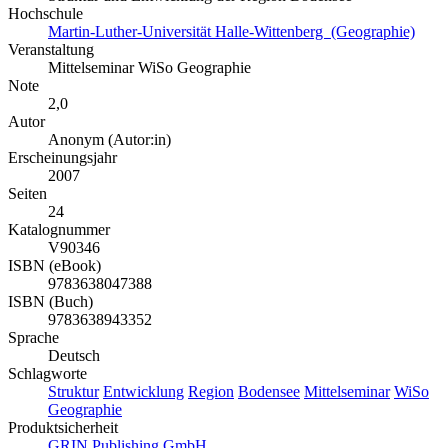
Hochschule
Martin-Luther-Universität Halle-Wittenberg (Geographie)
Veranstaltung
Mittelseminar WiSo Geographie
Note
2,0
Autor
Anonym (Autor:in)
Erscheinungsjahr
2007
Seiten
24
Katalognummer
V90346
ISBN (eBook)
9783638047388
ISBN (Buch)
9783638943352
Sprache
Deutsch
Schlagworte
Struktur
Entwicklung
Region
Bodensee
Mittelseminar
WiSo
Geographie
Produktsicherheit
GRIN Publishing GmbH