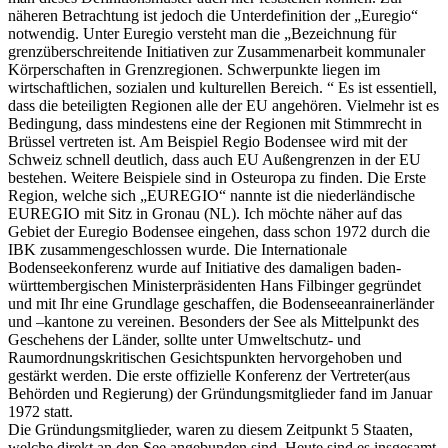
näheren Betrachtung ist jedoch die Unterdefinition der „Euregio“
notwendig. Unter Euregio versteht man die „Bezeichnung für
grenzüberschreitende Initiativen zur Zusammenarbeit kommunaler
Körperschaften in Grenzregionen. Schwerpunkte liegen im
wirtschaftlichen, sozialen und kulturellen Bereich. “ Es ist essentiell,
dass die beteiligten Regionen alle der EU angehören. Vielmehr ist es
Bedingung, dass mindestens eine der Regionen mit Stimmrecht in
Brüssel vertreten ist. Am Beispiel Regio Bodensee wird mit der
Schweiz schnell deutlich, dass auch EU Außengrenzen in der EU
bestehen. Weitere Beispiele sind in Osteuropa zu finden. Die Erste
Region, welche sich „EUREGIO“ nannte ist die niederländische
EUREGIO mit Sitz in Gronau (NL). Ich möchte näher auf das
Gebiet der Euregio Bodensee eingehen, dass schon 1972 durch die
IBK zusammengeschlossen wurde. Die Internationale
Bodenseekonferenz wurde auf Initiative des damaligen baden-
württembergischen Ministerpräsidenten Hans Filbinger gegründet
und mit Ihr eine Grundlage geschaffen, die Bodenseeanrainerländer
und –kantone zu vereinen. Besonders der See als Mittelpunkt des
Geschehens der Länder, sollte unter Umweltschutz- und
Raumordnungskritischen Gesichtspunkten hervorgehoben und
gestärkt werden. Die erste offizielle Konferenz der Vertreter(aus
Behörden und Regierung) der Gründungsmitglieder fand im Januar
1972 statt.
Die Gründungsmitglieder, waren zu diesem Zeitpunkt 5 Staaten,
welche direkt an den See angebunden sind. Heute sind es insgesamt