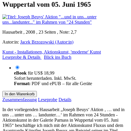
Wuppertal vom 05. Juni 1965
Hausarbeit , 2008 , 23 Seiten , Note: 2,7
Autor:in:
Jacek Brzozowski (Autor:in)
Kunst - Installationen, Aktionskunst, 'moderne' Kunst
Leseprobe & Details
Blick ins Buch
eBook
für
US$ 18,99
Sofort herunterladen. Inkl. MwSt.
Format:
PDF und ePUB – für alle Geräte
In den Warenkorb
Zusammenfassung
Leseprobe
Details
In der vorliegenden Hausarbeit „Joseph Beuys‘ Aktion ‚ … und in
uns …unter uns … landunter…‘ im Rahmen von 24 Stunden -
Aktionskunst in der Galerie Parnass in Wuppertal vom 05. Juni
1965“ beschäftige ich mich mit der Aktionskunst Fluxus und dem
Avantgarde-Künstler Joseph Beuys am Beispiel seiner im Titel