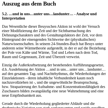
Auszug aus dem Buch
5.2. …und in uns…unter uns…landunter… - Analyse und
Interpretation
Das Wesentliche dieser Beuysschen Aktion ist wohl der Versuch
einer Modifizierung der Zeit und der Sichtbarmachung des
Dehnungscharakters und des Gestaltungsfaktors der Zeit, vor dem
Hintergrund der einengenden Sichtweise der (physikalischen)
Naturwissenschaften. In seinem 24-Stunden-Buch hat Beuys unter
anderem seine Wärmetheorie aufgestellt, in der er auf die Beziehung
der Pole von Kälte und Wärme, Tod und Leben nach dem Tod,
Raum und Gegenraum, Zeit und Überzeit verweist.
Einzig die Außerkraftsetzung der bestehenden Aufführungsgesetze,
d.h. Ausdehnung der Aktion …und in uns…unter uns…landunter…
auf den gesamten Tag- und Nachtrhythmus, die Wiederholungen der
Einzelaktionen - deren inhaltliche Verbundenheit kaum noch
nachzuvollziehen ist -, und die ungewöhnliche Beanspruchung,
bzw. Strapazierung der Aufnahme- und Konzentrationsfähigkeit des
Zuschauers bilden zwangsläufig eine neue Wahrnehmung und eine
neue Empfindsamkeit aus.
Gerade durch die Wiederholung gegliederter Abläufe und die
rhythmische Variation von stark verlangsamten und rapide gerafften