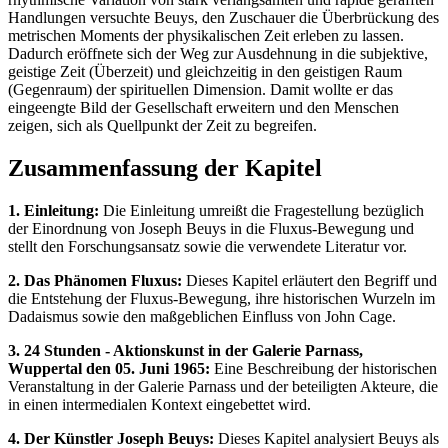
Handlungen versuchte Beuys, den Zuschauer die Überbrückung des
metrischen Moments der physikalischen Zeit erleben zu lassen.
Dadurch eröffnete sich der Weg zur Ausdehnung in die subjektive,
geistige Zeit (Überzeit) und gleichzeitig in den geistigen Raum
(Gegenraum) der spirituellen Dimension. Damit wollte er das
eingeengte Bild der Gesellschaft erweitern und den Menschen
zeigen, sich als Quellpunkt der Zeit zu begreifen.
Zusammenfassung der Kapitel
1. Einleitung:
Die Einleitung umreißt die Fragestellung bezüglich
der Einordnung von Joseph Beuys in die Fluxus-Bewegung und
stellt den Forschungsansatz sowie die verwendete Literatur vor.
2. Das Phänomen Fluxus:
Dieses Kapitel erläutert den Begriff und
die Entstehung der Fluxus-Bewegung, ihre historischen Wurzeln im
Dadaismus sowie den maßgeblichen Einfluss von John Cage.
3. 24 Stunden - Aktionskunst in der Galerie Parnass,
Wuppertal den 05. Juni 1965:
Eine Beschreibung der historischen
Veranstaltung in der Galerie Parnass und der beteiligten Akteure, die
in einen intermedialen Kontext eingebettet wird.
4. Der Künstler Joseph Beuys:
Dieses Kapitel analysiert Beuys als