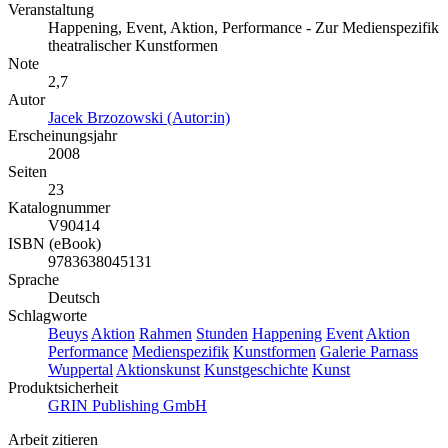
Veranstaltung
Happening, Event, Aktion, Performance - Zur Medienspezifik
theatralischer Kunstformen
Note
2,7
Autor
Jacek Brzozowski (Autor:in)
Erscheinungsjahr
2008
Seiten
23
Katalognummer
V90414
ISBN (eBook)
9783638045131
Sprache
Deutsch
Schlagworte
Beuys
Aktion
Rahmen
Stunden
Happening
Event
Aktion
Performance
Medienspezifik
Kunstformen
Galerie Parnass
Wuppertal
Aktionskunst
Kunstgeschichte
Kunst
Produktsicherheit
GRIN Publishing GmbH
Arbeit zitieren