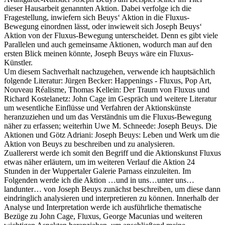
dieser Hausarbeit genannten Aktion. Dabei verfolge ich die
Fragestellung, inwiefern sich Beuys‘ Aktion in die Fluxus-
Bewegung einordnen lässt, oder inwieweit sich Joseph Beuys‘
Aktion von der Fluxus-Bewegung unterscheidet. Denn es gibt viele
Parallelen und auch gemeinsame Aktionen, wodurch man auf den
ersten Blick meinen könnte, Joseph Beuys wäre ein Fluxus-
Künstler.
Um diesem Sachverhalt nachzugehen, verwende ich hauptsächlich
folgende Literatur: Jürgen Becker: Happenings - Fluxus, Pop Art,
Nouveau Réalisme, Thomas Kellein: Der Traum von Fluxus und
Richard Kostelanetz: John Cage im Gespräch und weitere Literatur
um wesentliche Einflüsse und Verfahren der Aktionskünste
heranzuziehen und um das Verständnis um die Fluxus-Bewegung
näher zu erfassen; weiterhin Uwe M. Schneede: Joseph Beuys. Die
Aktionen und Götz Adriani: Joseph Beuys: Leben und Werk um die
Aktion von Beuys zu beschreiben und zu analysieren.
Zuallererst werde ich somit den Begriff und die Aktionskunst Fluxus
etwas näher erläutern, um im weiteren Verlauf die Aktion 24
Stunden in der Wuppertaler Galerie Parnass einzuleiten. Im
Folgenden werde ich die Aktion …und in uns…unter uns…
landunter… von Joseph Beuys zunächst beschreiben, um diese dann
eindringlich analysieren und interpretieren zu können. Innerhalb der
Analyse und Interpretation werde ich ausführliche thematische
Bezüge zu John Cage, Fluxus, George Macunias und weiteren