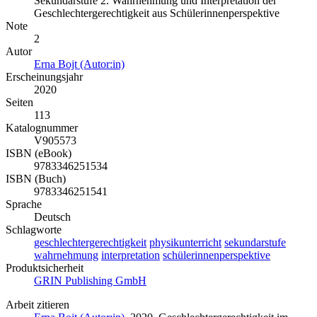
Sekundarstufe 2. Wahrnehmung und Interpretation der
Geschlechtergerechtigkeit aus Schülerinnenperspektive
Note
2
Autor
Erna Bojt (Autor:in)
Erscheinungsjahr
2020
Seiten
113
Katalognummer
V905573
ISBN (eBook)
9783346251534
ISBN (Buch)
9783346251541
Sprache
Deutsch
Schlagworte
geschlechtergerechtigkeit
physikunterricht
sekundarstufe
wahrnehmung
interpretation
schülerinnenperspektive
Produktsicherheit
GRIN Publishing GmbH
Arbeit zitieren