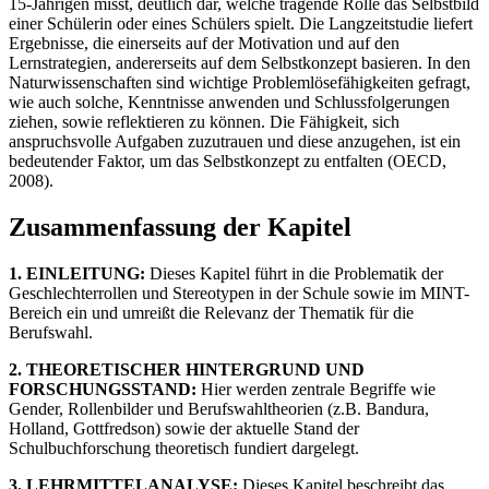
15-Jährigen misst, deutlich dar, welche tragende Rolle das Selbstbild
einer Schülerin oder eines Schülers spielt. Die Langzeitstudie liefert
Ergebnisse, die einerseits auf der Motivation und auf den
Lernstrategien, andererseits auf dem Selbstkonzept basieren. In den
Naturwissenschaften sind wichtige Problemlösefähigkeiten gefragt,
wie auch solche, Kenntnisse anwenden und Schlussfolgerungen
ziehen, sowie reflektieren zu können. Die Fähigkeit, sich
anspruchsvolle Aufgaben zuzutrauen und diese anzugehen, ist ein
bedeutender Faktor, um das Selbstkonzept zu entfalten (OECD,
2008).
Zusammenfassung der Kapitel
1. EINLEITUNG:
Dieses Kapitel führt in die Problematik der
Geschlechterrollen und Stereotypen in der Schule sowie im MINT-
Bereich ein und umreißt die Relevanz der Thematik für die
Berufswahl.
2. THEORETISCHER HINTERGRUND UND
FORSCHUNGSSTAND:
Hier werden zentrale Begriffe wie
Gender, Rollenbilder und Berufswahltheorien (z.B. Bandura,
Holland, Gottfredson) sowie der aktuelle Stand der
Schulbuchforschung theoretisch fundiert dargelegt.
3. LEHRMITTELANALYSE:
Dieses Kapitel beschreibt das