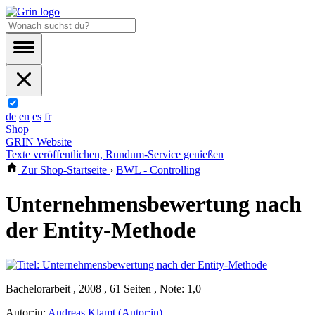
de
en
es
fr
Shop
GRIN Website
Texte veröffentlichen, Rundum-Service genießen
Zur Shop-Startseite
›
BWL - Controlling
Unternehmensbewertung nach
der Entity-Methode
Bachelorarbeit , 2008 , 61 Seiten , Note: 1,0
Autor:in:
Andreas Klamt (Autor:in)