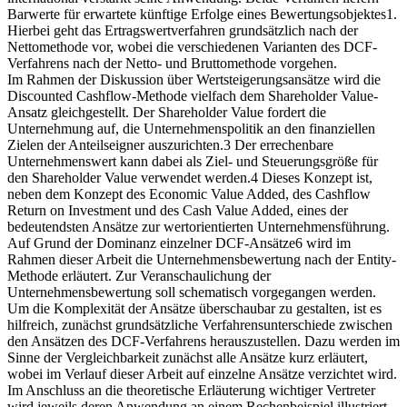
Barwerte für erwartete künftige Erfolge eines Bewertungsobjektes1.
Hierbei geht das Ertragswertverfahren grundsätzlich nach der
Nettomethode vor, wobei die verschiedenen Varianten des DCF-
Verfahrens nach der Netto- und Bruttomethode vorgehen.
Im Rahmen der Diskussion über Wertsteigerungsansätze wird die
Discounted Cashflow-Methode vielfach dem Shareholder Value-
Ansatz gleichgestellt. Der Shareholder Value fordert die
Unternehmung auf, die Unternehmenspolitik an den finanziellen
Zielen der Anteilseigner auszurichten.3 Der errechenbare
Unternehmenswert kann dabei als Ziel- und Steuerungsgröße für
den Shareholder Value verwendet werden.4 Dieses Konzept ist,
neben dem Konzept des Economic Value Added, des Cashflow
Return on Investment und des Cash Value Added, eines der
bedeutendsten Ansätze zur wertorientierten Unternehmensführung.
Auf Grund der Dominanz einzelner DCF-Ansätze6 wird im
Rahmen dieser Arbeit die Unternehmensbewertung nach der Entity-
Methode erläutert. Zur Veranschaulichung der
Unternehmensbewertung soll schematisch vorgegangen werden.
Um die Komplexität der Ansätze überschaubar zu gestalten, ist es
hilfreich, zunächst grundsätzliche Verfahrensunterschiede zwischen
den Ansätzen des DCF-Verfahrens herauszustellen. Dazu werden im
Sinne der Vergleichbarkeit zunächst alle Ansätze kurz erläutert,
wobei im Verlauf dieser Arbeit auf einzelne Ansätze verzichtet wird.
Im Anschluss an die theoretische Erläuterung wichtiger Vertreter
wird jeweils deren Anwendung an einem Rechenbeispiel illustriert.