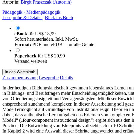
Autor:in:
Birgit Fraszczak (Autor:in)
Pädagogik - Medienpädagogik
Leseprobe & Details
Blick ins Buch
eBook
für
US$ 18,99
Sofort herunterladen. Inkl. MwSt.
Format:
PDF und ePUB – für alle Geräte
Paperback
für
US$ 20,99
Versand weltweit
In den Warenkorb
Zusammenfassung
Leseprobe
Details
In der heutigen Bildungslandschaft gewinnen lebenslanges Lernen un
in Bildungs- und Berufsfragen mehr Entscheidungsmöglichkeiten, unt
von Orientierungslosigkeit und Versagensängsten. Mit dieser Enwick
entsprechend zunehmend komplexer. In dieser Ausarbeitung soll gez
Modell ermöglicht auf Grundlage von Instruktionsdesign-Theorien un
dabei, dass authentische Lernaufgaben das Erlernen von komplexen 
Modell“ („four-component instructional design“) ergibt sich aus den
Practice. Die Entwicklung von Blueprints vollzieht sich in 10 Schritt
In Kapitel 2 wird eine Auswahl dieser Schritte angewendet und erläu