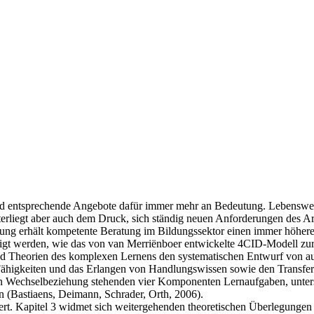
d entsprechende Angebote dafür immer mehr an Bedeutung. Lebenswege 
erliegt aber auch dem Druck, sich ständig neuen Anforderungen des Ar
lung erhält kompetente Beratung im Bildungssektor einen immer höheren
eigt werden, wie das von van Merriënboer entwickelte 4CID-Modell z
d Theorien des komplexen Lernens den systematischen Entwurf von aut
Fähigkeiten und das Erlangen von Handlungswissen sowie den Transfer
 in Wechselbeziehung stehenden vier Komponenten Lernaufgaben, unters
en (Bastiaens, Deimann, Schrader, Orth, 2006).
tert. Kapitel 3 widmet sich weitergehenden theoretischen Überlegunge