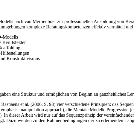
Modells nach van Merriënboer zur professionellen Ausbildung von Bera
rnumgebungen komplexe Beratungskompetenzen effektiv vermittelt und de
D-Modells
e Berufsfelder
Scaffolding
-Hilfestellungen
und Konstruktivismus
fgaben eine Struktur und ermöglichen von Beginn an ganzheitliches Ler
t Bastiaens et al. (2006, S. 93) vier verschiedene Prinzipien: das Seq
 emphasis manipulation approach), die Mentale Modelle Progression (e
). In dieser Arbeit wird nur auf das Sequenzprinzip der vereinfache
 steigt. Dazu werden zu den Rahmenbedingungen der zu erlernenden Tä