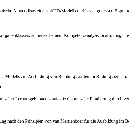
raktische Anwendbarkeit des 4CID-Modells und bestätigt dessen Eign
fgabenklassen, situiertes Lernen, Kompetenzanalyse, Scaffolding, Just
CID-Modells zur Ausbildung von Beratungskräften im Bildungsbereich.
?
thentischer Lernumgebungen sowie die theoretische Fundierung durch ve
ng nach den Prinzipien von van Merriënboer für die Ausbildung im Bere