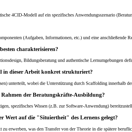
etische 4CID-Modell auf ein spezifisches Anwendungsszenario (Beratung
omponenten (Aufgaben, Informationen, etc.) und eine anschließende Re
 besten charakterisieren?
tionsdesign, Bildungsberatung und authentische Lernumgebungen defin
n dieser Arbeit konkret strukturiert?
n) unterteilt, wobei die Unterstützung durch Scaffolding innerhalb de
im Rahmen der Beratungskräfte-Ausbildung?
gen, spezifisches Wissen (z.B. zur Software-Anwendung) bereitzustell
ert auf die "Situiertheit" des Lernens gelegt?
 zu erwerben, was den Transfer von der Theorie in die spätere berufli