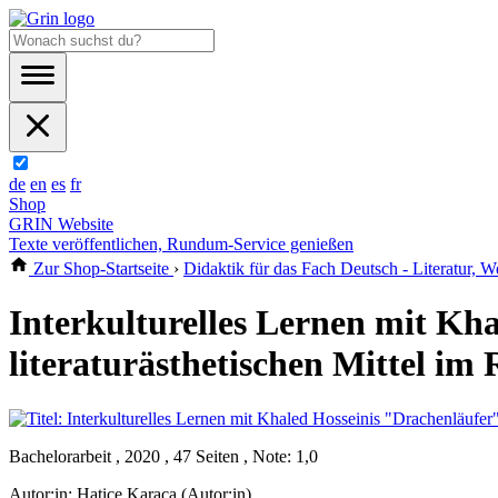
de
en
es
fr
Shop
GRIN Website
Texte veröffentlichen, Rundum-Service genießen
Zur Shop-Startseite
›
Didaktik für das Fach Deutsch - Literatur, W
Interkulturelles Lernen mit Kha
literaturästhetischen Mittel i
Bachelorarbeit , 2020 , 47 Seiten , Note: 1,0
Autor:in:
Hatice Karaca (Autor:in)