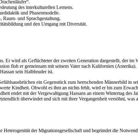
Drachenläufer“.
deutung des interkulturellen Lernens.
aturdidaktik und Phasenmodelle.
t-, Raum- und Sprachgestaltung.
itätsbildung und den Umgang mit Diversität.
ns. Er wird als Geflüchteter der zweiten Generation dargestellt, der 
asion floh er gemeinsam mit seinem Vater nach Kalifornien (Amerika). D
s Hassan sein Halbbruder ist.
d Gefühlsausbrüchen ein Gegenstück zum herrschenden Männerbild in se
chwerte Kindheit. Obwohl es ihm an nichts fehlt, wird er bis zum Erwa
dheit endet mit der Vergewaltigung Hassans an einem Wintertag des Ja
e letztendlich überwindet und sich mit ihrer Vergangenheit versöhnt, w
lle Heterogenität der Migrationsgesellschaft und begründet die Notwend