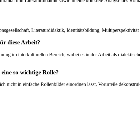
lturalität und Literaturdidaktik sowie in eine konkrete Analyse des Rom
nsgesellschaft, Literaturdidaktik, Identitätsbildung, Multiperspektivitä
r diese Arbeit?
anung im interkulturellen Bereich, wobei es in der Arbeit als dialektis
eine so wichtige Rolle?
e sich nicht in einfache Rollenbilder einordnen lässt, Vorurteile dekons