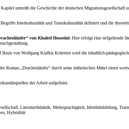
Kapitel umreißt die Geschichte der deutschen Migrationsgesellschaft u
egriffe Interkulturalität und Transkulturalität definiert und die theore
rachenläufer“ von Khaled Hosseini:
Hier erfolgt eine tiefgehende li
prachgestaltung.
 Basis von Wolfgang Klafkis Kriterien wird die inhaltlich-pädagogische 
der Roman „Drachenläufer“ durch seine ästhetischen Mittel einen wertv
kundärquellen der Arbeit aufgelistet.
llschaft, Literaturdidaktik, Mehrsprachigkeit, Identitätsbildung, Transku
en, Hybridität