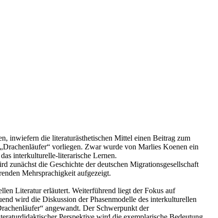
n, inwiefern die literaturästhetischen Mittel einen Beitrag zum
ans „Drachenläufer“ vorliegen. Zwar wurde von Marlies Koenen ein
s interkulturelle-literarische Lernen.
ird zunächst die Geschichte der deutschen Migrationsgesellschaft
erenden Mehrsprachigkeit aufgezeigt.
len Literatur erläutert. Weiterführend liegt der Fokus auf
auend wird die Diskussion der Phasenmodelle des interkulturellen
„Drachenläufer“ angewandt. Der Schwerpunkt der
 literaturdidaktischer Perspektive wird die exemplarische Bedeutung