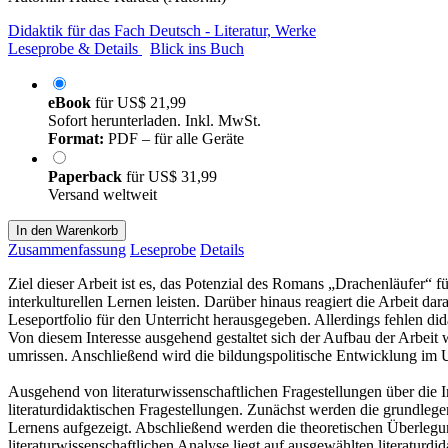
Didaktik für das Fach Deutsch - Literatur, Werke
Leseprobe & Details
Blick ins Buch
eBook
für
US$ 21,99
Sofort herunterladen. Inkl. MwSt.
Format:
PDF – für alle Geräte
Paperback
für
US$ 31,99
Versand weltweit
In den Warenkorb
Zusammenfassung
Leseprobe
Details
Ziel dieser Arbeit ist es, das Potenzial des Romans „Drachenläufer“ fü
interkulturellen Lernen leisten. Darüber hinaus reagiert die Arbeit 
Leseportfolio für den Unterricht herausgegeben. Allerdings fehlen di
Von diesem Interesse ausgehend gestaltet sich der Aufbau der Arbeit 
umrissen. Anschließend wird die bildungspolitische Entwicklung im U
Ausgehend von literaturwissenschaftlichen Fragestellungen über die Int
literaturdidaktischen Fragestellungen. Zunächst werden die grundlegen
Lernens aufgezeigt. Abschließend werden die theoretischen Überleg
literaturwissenschaftlichen Analyse liegt auf ausgewählten literaturdi