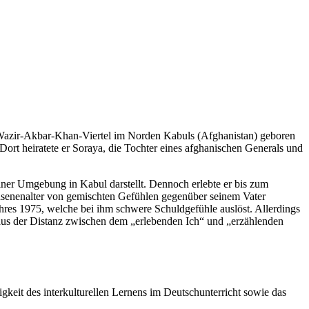
im Wazir-Akbar-Khan-Viertel im Norden Kabuls (Afghanistan) geboren
ort heiratete er Soraya, die Tochter eines afghanischen Generals und
iner Umgebung in Kabul darstellt. Dennoch erlebte er bis zum
chsenenalter von gemischten Gefühlen gegenüber seinem Vater
hres 1975, welche bei ihm schwere Schuldgefühle auslöst. Allerdings
as aus der Distanz zwischen dem „erlebenden Ich“ und „erzählenden
igkeit des interkulturellen Lernens im Deutschunterricht sowie das