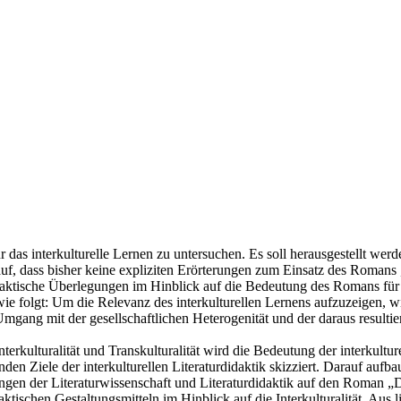
r das interkulturelle Lernen zu untersuchen. Es soll herausgestellt werde
darauf, dass bisher keine expliziten Erörterungen zum Einsatz des Rom
daktische Überlegungen im Hinblick auf die Bedeutung des Romans für da
wie folgt: Um die Relevanz des interkulturellen Lernens aufzuzeigen, w
mgang mit der gesellschaftlichen Heterogenität und der daraus resulti
erkulturalität und Transkulturalität wird die Bedeutung der interkulturel
den Ziele der interkulturellen Literaturdidaktik skizziert. Darauf aufb
ungen der Literaturwissenschaft und Literaturdidaktik auf den Roman 
daktischen Gestaltungsmitteln im Hinblick auf die Interkulturalität. Aus