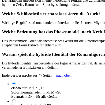
Der Hauptteil gliedert sich in eine theoretische Fundierung zu Interku
hybriden Zeit-, Raum- und Sprachgestaltung befasst.
Welche Schlüsselwörter charakterisieren die Arbeit?
Wichtige Begriffe sind unter anderem Interkulturelles Lernen, Migratio
Welche Bedeutung hat das Phasenmodell nach Kreft fü
Das Phasenmodell dient als theoretisches Gerüst für die Unterrichtspl
adaptierten Form kritisch reflektiert wird.
Warum spielt die hybride Identität der Romanfiguren 
Die hybride Identität, insbesondere der Figur Amir, ist zentral, da si
verschiedener Ethnizitäten ermöglicht.
Ende der Leseprobe aus 47 Seiten -
nach oben
eBook
für
US$ 21,99
Sofort herunterladen. Inkl. MwSt.
Format:
PDF – für alle Geräte