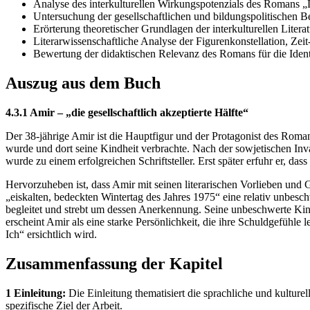
Analyse des interkulturellen Wirkungspotenzials des Romans „
Untersuchung der gesellschaftlichen und bildungspolitischen Be
Erörterung theoretischer Grundlagen der interkulturellen Liter
Literarwissenschaftliche Analyse der Figurenkonstellation, Zei
Bewertung der didaktischen Relevanz des Romans für die Ident
Auszug aus dem Buch
4.3.1 Amir – „die gesellschaftlich akzeptierte Hälfte“
Der 38-jährige Amir ist die Hauptfigur und der Protagonist des Roma
wurde und dort seine Kindheit verbrachte. Nach der sowjetischen Inv
wurde zu einem erfolgreichen Schriftsteller. Erst später erfuhr er, das
Hervorzuheben ist, dass Amir mit seinen literarischen Vorlieben un
„eiskalten, bedeckten Wintertag des Jahres 1975“ eine relativ unbes
begleitet und strebt um dessen Anerkennung. Seine unbeschwerte Kin
erscheint Amir als eine starke Persönlichkeit, die ihre Schuldgefühl
Ich“ ersichtlich wird.
Zusammenfassung der Kapitel
1 Einleitung:
Die Einleitung thematisiert die sprachliche und kulture
spezifische Ziel der Arbeit.