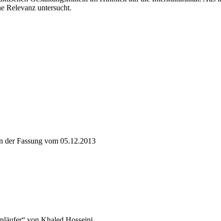
he Relevanz untersucht.
in der Fassung vom 05.12.2013
nläufer“ von Khaled Hosseini