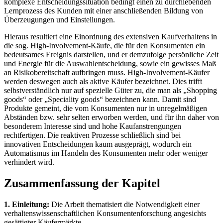
komplexe Entscheidungssituation bedingt einen zu durchlebenden
Lernprozess des Kunden mit einer anschließenden Bildung von
Überzeugungen und Einstellungen.
Hieraus resultiert eine Einordnung des extensiven Kaufverhaltens in
die sog. High-Involvement-Käufe, die für den Konsumenten ein
bedeutsames Ereignis darstellen, und er demzufolge persönliche Zeit
und Energie für die Auswahlentscheidung, sowie ein gewisses Maß
an Risikobereitschaft aufbringen muss. High-Involvement-Käufer
werden deswegen auch als aktive Käufer bezeichnet. Dies trifft
selbstverständlich nur auf spezielle Güter zu, die man als „Shopping
goods“ oder „Speciality goods“ bezeichnen kann. Damit sind
Produkte gemeint, die vom Konsumenten nur in unregelmäßigen
Abständen bzw. sehr selten erworben werden, und für ihn daher von
besonderem Interesse sind und hohe Kaufanstrengungen
rechtfertigen. Die reaktiven Prozesse schließlich sind bei
innovativen Entscheidungen kaum ausgeprägt, wodurch ein
Automatismus im Handeln des Konsumenten mehr oder weniger
verhindert wird.
Zusammenfassung der Kapitel
1. Einleitung:
Die Arbeit thematisiert die Notwendigkeit einer
verhaltenswissenschaftlichen Konsumentenforschung angesichts
gesättigter Käufermärkte.