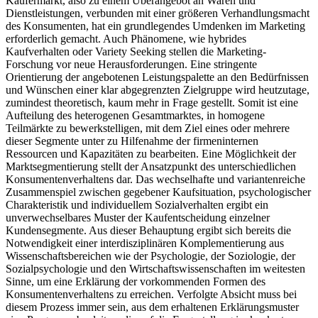
Käufermarkt, also zu einem Überangebot an Waren und
Dienstleistungen, verbunden mit einer größeren Verhandlungsmacht
des Konsumenten, hat ein grundlegendes Umdenken im Marketing
erforderlich gemacht. Auch Phänomene, wie hybrides
Kaufverhalten oder Variety Seeking stellen die Marketing-
Forschung vor neue Herausforderungen. Eine stringente
Orientierung der angebotenen Leistungspalette an den Bedürfnissen
und Wünschen einer klar abgegrenzten Zielgruppe wird heutzutage,
zumindest theoretisch, kaum mehr in Frage gestellt. Somit ist eine
Aufteilung des heterogenen Gesamtmarktes, in homogene
Teilmärkte zu bewerkstelligen, mit dem Ziel eines oder mehrere
dieser Segmente unter zu Hilfenahme der firmeninternen
Ressourcen und Kapazitäten zu bearbeiten. Eine Möglichkeit der
Marktsegmentierung stellt der Ansatzpunkt des unterschiedlichen
Konsumentenverhaltens dar. Das wechselhafte und variantenreiche
Zusammenspiel zwischen gegebener Kaufsituation, psychologischer
Charakteristik und individuellem Sozialverhalten ergibt ein
unverwechselbares Muster der Kaufentscheidung einzelner
Kundensegmente. Aus dieser Behauptung ergibt sich bereits die
Notwendigkeit einer interdisziplinären Komplementierung aus
Wissenschaftsbereichen wie der Psychologie, der Soziologie, der
Sozialpsychologie und den Wirtschaftswissenschaften im weitesten
Sinne, um eine Erklärung der vorkommenden Formen des
Konsumentenverhaltens zu erreichen. Verfolgte Absicht muss bei
diesem Prozess immer sein, aus dem erhaltenen Erklärungsmuster