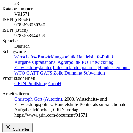
23
Katalognummer
V91571
ISBN (eBook)
9783638050340
ISBN (Buch)
9783638944359
Sprache
Deutsch
Schlagworte
Wirtschafts-
Entwicklungspolitik
Handelshilfe-Politik
Aufgabe
supranational
Agrarpolitik
EU
Entwicklung
Entwicklungsländer
Industrieländer
national
Handelshemmnis
WTO
GATT
GATS
Zölle
Dumping
Subvention
Produktsicherheit
GRIN Publishing GmbH
Arbeit zitieren
Christoph Gert (Autor:in)
, 2008, Wirtschafts- und
Entwicklungspolitik: Handelshilfe-Politik als supranationale
Aufgabe, München, GRIN Verlag,
https://www.grin.com/document/91571
Schließen