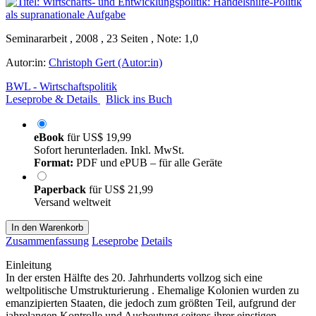
Seminararbeit , 2008 , 23 Seiten , Note: 1,0
Autor:in:
Christoph Gert (Autor:in)
BWL - Wirtschaftspolitik
Leseprobe & Details
Blick ins Buch
eBook
für
US$ 19,99
Sofort herunterladen. Inkl. MwSt.
Format:
PDF und ePUB – für alle Geräte
Paperback
für
US$ 21,99
Versand weltweit
In den Warenkorb
Zusammenfassung
Leseprobe
Details
Einleitung
In der ersten Hälfte des 20. Jahrhunderts vollzog sich eine
weltpolitische Umstrukturierung . Ehemalige Kolonien wurden zu
emanzipierten Staaten, die jedoch zum größten Teil, aufgrund der
jahrelangen Kontrolle und Ausbeutung seitens ihrer einstigen