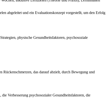
10 Wochen, inklusive Lernzielen (Theorie und Praxis), Lerninhalten
len abgeleitet und ein Evaluationskonzept vorgestellt, um den Erfolg
rategien, physische Gesundheitsfaktoren, psychosoziale
hen Rückenschmerzen, das darauf abzielt, durch Bewegung und
 die Verbesserung psychosozialer Gesundheitsfaktoren, die