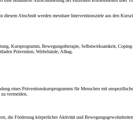
ert eine detaillierte Aufschlüsselung der einzelnen Kurseinheiten über 
n diesem Abschnitt werden messbare Interventionsziele aus den Kurszie
ng, Kursprogramm, Bewegungstherapie, Selbstwirksamkeit, Coping-St
faden Prävention, Wirbelsäule, Alltag.
ründung eines Präventionskursprogramms für Menschen mit unspezifisc
 zu vermeiden.
en, die Förderung körperlicher Aktivität und Bewegungsgewohnheiten,