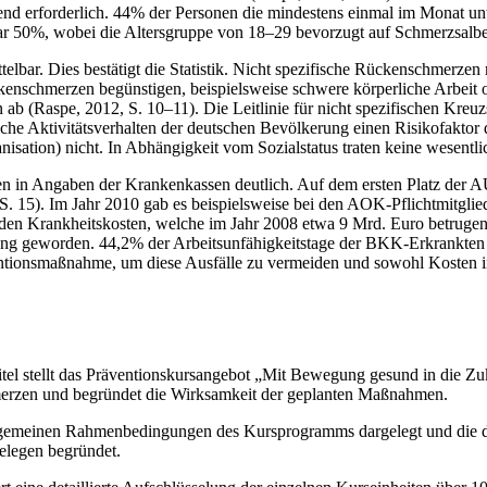
end erforderlich. 44% der Personen die mindestens einmal im Monat u
r 50%, wobei die Altersgruppe von 18–29 bevorzugt auf Schmerzsalben 
lbar. Dies bestätigt die Statistik. Nicht spezifische Rückenschmerze
enschmerzen begünstigen, beispielsweise schwere körperliche Arbeit o
ab (Raspe, 2012, S. 10–11). Die Leitlinie für nicht spezifischen Kreuz
e Aktivitätsverhalten der deutschen Bevölkerung einen Risikofaktor
tion) nicht. In Abhängigkeit vom Sozialstatus traten keine wesentlic
 in Angaben der Krankenkassen deutlich. Auf dem ersten Platz der AU
 S. 15). Im Jahr 2010 gab es beispielsweise bei den AOK-Pflichtmitg
n den Krankheitskosten, welche im Jahr 2008 etwa 9 Mrd. Euro betruge
ng geworden. 44,2% der Arbeitsunfähigkeitstage der BKK-Erkrankten 
ntionsmaßnahme, um diese Ausfälle zu vermeiden und sowohl Kosten in
el stellt das Präventionskursangebot „Mit Bewegung gesund in die Zuk
merzen und begründet die Wirksamkeit der geplanten Maßnahmen.
gemeinen Rahmenbedingungen des Kursprogramms dargelegt und die dr
elegen begründet.