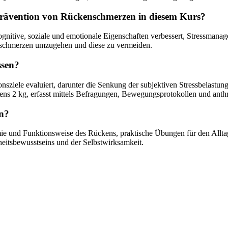
 Prävention von Rückenschmerzen in diesem Kurs?
kognitive, soziale und emotionale Eigenschaften verbessert, Stressma
nschmerzen umzugehen und diese zu vermeiden.
ssen?
iele evaluiert, darunter die Senkung der subjektiven Stressbelastungs
ns 2 kg, erfasst mittels Befragungen, Bewegungsprotokollen und ant
en?
ie und Funktionsweise des Rückens, praktische Übungen für den Allta
eitsbewusstseins und der Selbstwirksamkeit.