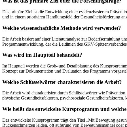
Was ist das primäre Ziel oder die Forschungsfrage?
Das primäre Ziel ist die Entwicklung einer evidenzbasierten Präven
und in einem prioritären Handlungsfeld der Gesundheitsförderung ange
Welche wissenschaftliche Methode wird verwendet?
Die Arbeit basiert auf einer Literaturanalyse zur Bedarfsermittlun
Programmentwicklung, der die Leitlinien des GKV-Spitzenverbandes 
Was wird im Hauptteil behandelt?
Im Hauptteil werden die Grob- und Detailplanung des Kursprogramms,
Konzept zur Dokumentation und Evaluation des Programms vorgestel
Welche Schlüsselwörter charakterisieren die Arbeit?
Die Arbeit wird charakterisiert durch Schlüsselwörter wie Prävent
physische Gesundheitsfaktoren, psychosoziale Gesundheitsfaktoren, k
Wie heißt das entwickelte Kursprogramm und welche 
Das entwickelte Kursprogramm trägt den Titel „Mit Bewegung gesund i
Rückenschmerzen leiden, oft aufgrund von Bewegungsmangel oder psy