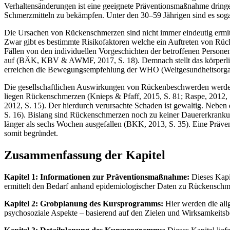
Verhaltensänderungen ist eine geeignete Präventionsmaßnahme dring
Schmerzmitteln zu bekämpfen. Unter den 30–59 Jährigen sind es soga
Die Ursachen von Rückenschmerzen sind nicht immer eindeutig ermitte
Zwar gibt es bestimmte Risikofaktoren welche ein Auftreten von Rück
Fällen von den individuellen Vorgeschichten der betroffenen Personen 
auf (BÄK, KBV & AWMF, 2017, S. 18). Demnach stellt das körperlich
erreichen die Bewegungsempfehlung der WHO (Weltgesundheitsorganisa
Die gesellschaftlichen Auswirkungen von Rückenbeschwerden werden
liegen Rückenschmerzen (Knieps & Pfaff, 2015, S. 81; Raspe, 2012,
2012, S. 15). Der hierdurch verursachte Schaden ist gewaltig. Nebe
S. 16). Bislang sind Rückenschmerzen noch zu keiner Dauererkranku
länger als sechs Wochen ausgefallen (BKK, 2013, S. 35). Eine Präve
somit begründet.
Zusammenfassung der Kapitel
Kapitel 1: Informationen zur Präventionsmaßnahme:
Dieses Kapit
ermittelt den Bedarf anhand epidemiologischer Daten zu Rückensch
Kapitel 2: Grobplanung des Kursprogramms:
Hier werden die all
psychosoziale Aspekte – basierend auf den Zielen und Wirksamkeitsb