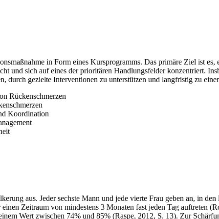
tionsmaßnahme in Form eines Kursprogramms. Das primäre Ziel ist es,
und sich auf eines der prioritären Handlungsfelder konzentriert. Insb
durch gezielte Interventionen zu unterstützen und langfristig zu eine
 von Rückenschmerzen
ckenschmerzen
nd Koordination
management
heit
kerung aus. Jeder sechste Mann und jede vierte Frau geben an, in de
 einen Zeitraum von mindestens 3 Monaten fast jeden Tag auftreten (Rob
t einem Wert zwischen 74% und 85% (Raspe, 2012, S. 13). Zur Schärfu