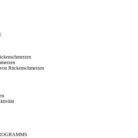
E
Rückenschmerzen
chmerzen
n von Rückenschmerzen
en
tivität
PROGRAMMS