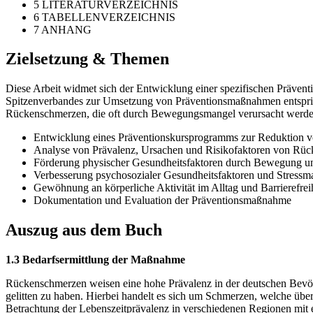
5 LITERATURVERZEICHNIS
6 TABELLENVERZEICHNIS
7 ANHANG
Zielsetzung & Themen
Diese Arbeit widmet sich der Entwicklung einer spezifischen Präven
Spitzenverbandes zur Umsetzung von Präventionsmaßnahmen entspricht 
Rückenschmerzen, die oft durch Bewegungsmangel verursacht werden, 
Entwicklung eines Präventionskursprogramms zur Reduktion
Analyse von Prävalenz, Ursachen und Risikofaktoren von Rü
Förderung physischer Gesundheitsfaktoren durch Bewegung u
Verbesserung psychosozialer Gesundheitsfaktoren und Stress
Gewöhnung an körperliche Aktivität im Alltag und Barrierefrei
Dokumentation und Evaluation der Präventionsmaßnahme
Auszug aus dem Buch
1.3 Bedarfsermittlung der Maßnahme
Rückenschmerzen weisen eine hohe Prävalenz in der deutschen Bevöl
gelitten zu haben. Hierbei handelt es sich um Schmerzen, welche über
Betrachtung der Lebenszeitprävalenz in verschiedenen Regionen mi