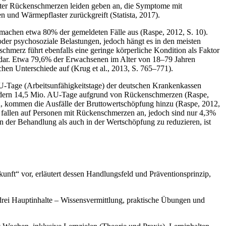
nter Rückenschmerzen leiden geben an, die Symptome mit
und Wärmepflaster zurückgreift (Statista, 2017).
n machen etwa 80% der gemeldeten Fälle aus (Raspe, 2012, S. 10).
der psychosoziale Belastungen, jedoch hängt es in den meisten
schmerz führt ebenfalls eine geringe körperliche Kondition als Faktor
 dar. Etwa 79,6% der Erwachsenen im Alter von 18–79 Jahren
hen Unterschiede auf (Krug et al., 2013, S. 765–771).
-Tage (Arbeitsunfähigkeitstage) der deutschen Krankenkassen
liedern 14,5 Mio. AU-Tage aufgrund von Rückenschmerzen (Raspe,
n, kommen die Ausfälle der Bruttowertschöpfung hinzu (Raspe, 2012,
fallen auf Personen mit Rückenschmerzen an, jedoch sind nur 4,3%
 der Behandlung als auch in der Wertschöpfung zu reduzieren, ist
unft“ vor, erläutert dessen Handlungsfeld und Präventionsprinzip,
ei Hauptinhalte – Wissensvermittlung, praktische Übungen und