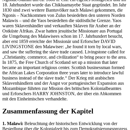
18. Jahrhundert wurde das Chikluamayebe Staat gegründet. Im Jahr
1830 sind zwei weitere Bantuvölker nach Malawi gekommen, die
Ngonis – Nachkommen von Zulus besiedelten den unteren Norden
Malawis – und die Yaos besiedelten die südöstliche Grenze. Yaos
waren Sklavenhändler und verkauften Sklaven für Araber an der
Ostküste Afrikas. Zwar hatten jesuitische Missionare aus Portugal
die Umgebung des Malawisees schon im 17. Jahrhundert besucht,
aber erst 1859 erreichte der Missionär und Erforscher DAVID
LIVINGSTONE den Malawisee: „he found it torn by local wars,
and saw the suffering the slave trade caused. Livingstone called for
„Christianity, commerce, and civilization“ to bring peace to the area.
In 1875, the Free Church of Scotland set up a mission that later
became an important religious center. Scottish businessman formed
the African Lakes Corporation three years later to introduce lawful
business instead of the slave trade.“ Der Krieg mit arabischen
Sklavenhändlern und der Angst vor portugiesischer Expansion aus
Mozambique führten zur Mission des britischen Kolonialbeamtes
und Erforschers HARRY JOHNSTON, der über ein Abkommen
mit den Einheimischen verhandelte.
Zusammenfassung der Kapitel
1. Malawi:
Beleuchtung der historischen Entwicklung von der
Besiedlung über die Kolonialzeit bis zum Demokratisierungsprozess