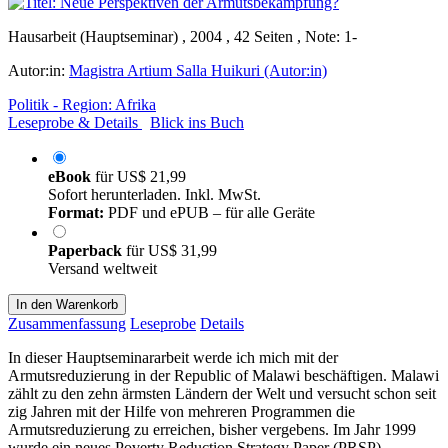
Hausarbeit (Hauptseminar) , 2004 , 42 Seiten , Note: 1-
Autor:in:
Magistra Artium Salla Huikuri (Autor:in)
Politik - Region: Afrika
Leseprobe & Details
Blick ins Buch
eBook
für
US$ 21,99
Sofort herunterladen. Inkl. MwSt.
Format:
PDF und ePUB – für alle Geräte
Paperback
für
US$ 31,99
Versand weltweit
In den Warenkorb
Zusammenfassung
Leseprobe
Details
In dieser Hauptseminararbeit werde ich mich mit der
Armutsreduzierung in der Republic of Malawi beschäftigen. Malawi
zählt zu den zehn ärmsten Ländern der Welt und versucht schon seit
zig Jahren mit der Hilfe von mehreren Programmen die
Armutsreduzierung zu erreichen, bisher vergebens. Im Jahr 1999
wurde ein neues Poverty Reduction Strategy Paper (PRSP)