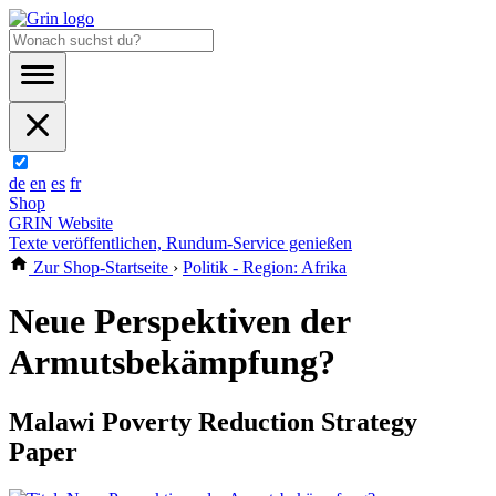
de
en
es
fr
Shop
GRIN Website
Texte veröffentlichen, Rundum-Service genießen
Zur Shop-Startseite
›
Politik - Region: Afrika
Neue Perspektiven der
Armutsbekämpfung?
Malawi Poverty Reduction Strategy
Paper