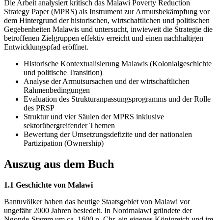
Die Arbeit analysiert kritisch das Malawi Poverty Reduction
Strategy Paper (MPRS) als Instrument zur Armutsbekämpfung vor
dem Hintergrund der historischen, wirtschaftlichen und politischen
Gegebenheiten Malawis und untersucht, inwieweit die Strategie die
betroffenen Zielgruppen effektiv erreicht und einen nachhaltigen
Entwicklungspfad eröffnet.
Historische Kontextualisierung Malawis (Kolonialgeschichte
und politische Transition)
Analyse der Armutsursachen und der wirtschaftlichen
Rahmenbedingungen
Evaluation des Strukturanpassungsprogramms und der Rolle
des PRSP
Struktur und vier Säulen der MPRS inklusive
sektorübergreifender Themen
Bewertung der Umsetzungsdefizite und der nationalen
Partizipation (Ownership)
Auszug aus dem Buch
1.1 Geschichte von Malawi
Bantuvölker haben das heutige Staatsgebiet von Malawi vor
ungefähr 2000 Jahren besiedelt. In Nordmalawi gründete der
Ngonde-Stamm um ca. 1600 n. Chr. ein eigenes Königreich und im