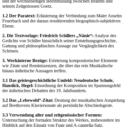
und der wechselseitigen Beeinflussung zwischen Brahms und
seinem Zeitgenossen Goetz.
1.2 Der Paratext:
Erläuterung der Verbindung zum Maler Anselm
Feuerbach und der daraus resultierenden biographisch-subjektiven
Ebene.
2. Die Textvorlage: Friedrich Schillers „Nänie“:
Analyse des
Gedichts von Schiller hinsichtlich seiner Entstehungsgeschichte,
Gattung und philosophischen Aussage zur Vergänglichkeit des
Schönen.
3. Werkinterne Bezüge:
Erörterung kompositorischer Elemente
wie Zitate und Reminiszenzen, die über das rein Musikalische
hinaus ästhetische Aussagen treffen.
3.1 Das geistesgeschichtliche Umfeld: Neudeutsche Schule,
Hanslick, Hegel:
Einordnung der Komposition im Spannungsfeld
der ästhetischen Debatten des 19. Jahrhunderts.
3.2 Das „Lebewohl“-Zitat:
Deutung der musikalischen Anspielung
auf Beethovens Klaviersonate als persönliche Abschiedsgeste.
3.3 Verwendung alter und zeitgenössischer Formen:
Untersuchung der formalen Struktur des Werkes, insbesondere im
Hinblick auf den Einsatz von Fuge und A-cappella-Satz.