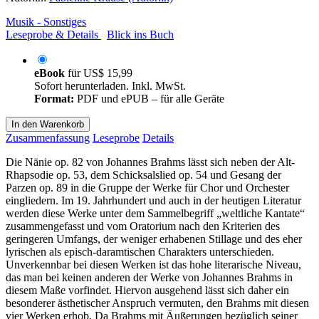
Musik - Sonstiges
Leseprobe & Details
Blick ins Buch
eBook
für
US$ 15,99
Sofort herunterladen. Inkl. MwSt.
Format:
PDF und ePUB – für alle Geräte
In den Warenkorb
Zusammenfassung
Leseprobe
Details
Die Nänie op. 82 von Johannes Brahms lässt sich neben der Alt-
Rhapsodie op. 53, dem Schicksalslied op. 54 und Gesang der
Parzen op. 89 in die Gruppe der Werke für Chor und Orchester
eingliedern. Im 19. Jahrhundert und auch in der heutigen Literatur
werden diese Werke unter dem Sammelbegriff „weltliche Kantate“
zusammengefasst und vom Oratorium nach den Kriterien des
geringeren Umfangs, der weniger erhabenen Stillage und des eher
lyrischen als episch-daramtischen Charakters unterschieden.
Unverkennbar bei diesen Werken ist das hohe literarische Niveau,
das man bei keinen anderen der Werke von Johannes Brahms in
diesem Maße vorfindet. Hiervon ausgehend lässt sich daher ein
besonderer ästhetischer Anspruch vermuten, den Brahms mit diesen
vier Werken erhob. Da Brahms mit Äußerungen bezüglich seiner