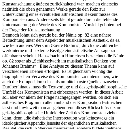
Kunstanschauung äußerst zurückhaltend war, machen einerseits
natürlich die oben genannten Werke gerade den Reiz zur
Untersuchung eines eventuellen ästhetischen Bekenntnisses des
Komponisten aus. Andererseits bleibt gerade durch die fehlende
Untermauerung der Worte des Komponisten Vorsicht geboten bei
der Frage der Kunstanschauung.
Dennoch lohnt sich gerade bei der Nänie op. 82 eine nähere
Betrachtung unter dem Aspekt der musikalischen Ästhetik, da es,
wie kein anderes Werk im Œuvre Brahms’, durch die zahlreichen
werkinterne und –externe Bezüge eine ästhetische Aussage zu
offenbaren scheint. Hans-Joachim Hinrichsen bezeichnet die Nänie
op. 82 sogar als „Schlüsselwerk im musikalischen Denken von
Johannes Brahms“ . Eine Analyse zu diesem Thema kann auf
verschiedenen Ebenen erfolgen. Es ist gleichsam wichtig die
biographischen Verweise des Komponisten zu untersuchen, wie
auch die Komposition selbst als unmittelbarste Quelle anzusehen.
Darüber hinaus muss die Textvorlage und das geistig-philosophische
Umfeld des Komponisten mit einbezogen werden. In dieser Arbeit
soll aber vor allem der Frage nachgegangen werden, ob sich ein
ästhetisches Programm allein anhand der Komposition festmachen
lässt und inwieweit man ausgehend von dieser Rückschlüsse zum
geistig-philosophische Umfeld der Zeit des Komponisten ziehen
kann, denn „die ästhetische Interpretation war keineswegs ein
ideologischer Appendix jenseits der eigentlichen musikalischen
Realität, die sich in Werken manifestiert, sondern bildete vielmehr