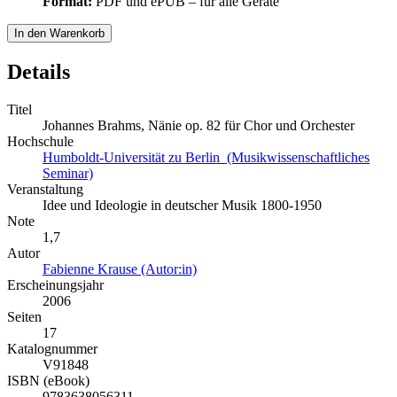
Format:
PDF und ePUB – für alle Geräte
In den Warenkorb
Details
Titel
Johannes Brahms, Nänie op. 82 für Chor und Orchester
Hochschule
Humboldt-Universität zu Berlin (Musikwissenschaftliches
Seminar)
Veranstaltung
Idee und Ideologie in deutscher Musik 1800-1950
Note
1,7
Autor
Fabienne Krause (Autor:in)
Erscheinungsjahr
2006
Seiten
17
Katalognummer
V91848
ISBN (eBook)
9783638056311