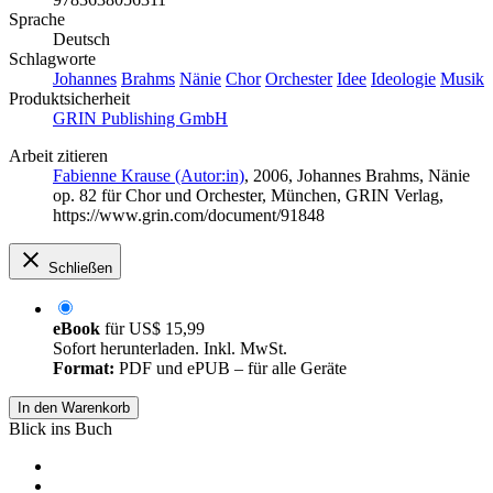
Sprache
Deutsch
Schlagworte
Johannes
Brahms
Nänie
Chor
Orchester
Idee
Ideologie
Musik
Produktsicherheit
GRIN Publishing GmbH
Arbeit zitieren
Fabienne Krause (Autor:in)
, 2006, Johannes Brahms, Nänie
op. 82 für Chor und Orchester, München, GRIN Verlag,
https://www.grin.com/document/91848
Schließen
eBook
für
US$ 15,99
Sofort herunterladen. Inkl. MwSt.
Format:
PDF und ePUB – für alle Geräte
In den Warenkorb
Blick ins Buch