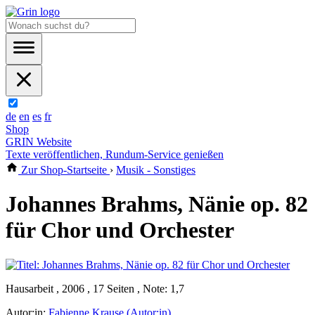
de
en
es
fr
Shop
GRIN Website
Texte veröffentlichen, Rundum-Service genießen
Zur Shop-Startseite
›
Musik - Sonstiges
Johannes Brahms, Nänie op. 82
für Chor und Orchester
Hausarbeit , 2006 , 17 Seiten , Note: 1,7
Autor:in:
Fabienne Krause (Autor:in)