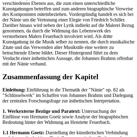
verschiedenen Ebenen aus, die zum einen unterschiedliche
Kunstgattungen betreffen und zum anderen biographische Verweise
des Komponisten miteinbeziehen. Vordergründig handelt es sich bei
der Nänie um die Vertonung einer Elegie von Friedrich Schiller.
Darüber hinaus wird neben der Lyrik indirekt auf die Malerei Bezug
genommen, da durch die Widmung das Lebenswerk des
verstorbenen Malers Feuerbach involviert wird. Als dritte
Kunstgattung ist die Musik selber zu nennen, die durch musikalische
Zitate und das Verwenden alter Musikstile eine weitere zu
betrachtende Ebene bildet. Dieser Hintergrund führt zu dem
Verdacht einer ästhetischen Aussage, die Johannes Brahms offenbar
mit der Nänie verband.
Zusammenfassung der Kapitel
Einleitung:
Einführung in die Thematik der "Nänie" op. 82 als
"Schlüsselwerk" im Schaffen von Johannes Brahms und Darlegung
der zentralen Forschungsfrage zur ästhetischen Interpretation.
1. Werkexterne Bezüge und Paratext:
Untersuchung der
Einflüsse von Hermann Goetz sowie Analyse der biographischen
Bedeutung hinter der Widmung an Henriette Feuerbach.
1.1 Hermann Goetz:
Darstellung der künstlerischen Verbindung