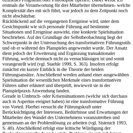
erstmals die Verantwortung für drei Mitarbeiter übernehmen- welche
Komplexität dies mit sich führt, war jedoch zu dem Zeitpunkt noch
nicht abschätzbar.
Rückblickend auf die vergangenen Ereignisse wird, unter dem
Gesichtspunkt wie sich personale Führung auf bestimmte
Situationen und Ereignisse auswirkt, eine konkrete Spielsituation
beschrieben. Auf der Grundlage der Selbstbeobachtung liegt der
Schwerpunkt in der Untersuchung des transformativen Führungsstils
und ob er während des Planspieles angewendet wurde. Der Ansatz
dient jedoch der Erweiterung und Ergänzung transaktionaler
Führung, welche demnach nicht zu vernachlässigen ist und somit
vorangestellt wird (vgl. Staehle 1999, S. 363). Insofern erfolgt
zunächst ein kurzer Einblick in die Theorie der beiden
Führungsansätze. Anschließend werden anhand einer ausgewählten
Spielsituation die wesentlichen Merkmale eines transformativen
Führers näher erläutert und überprüft, inwieweit sie in der
Planspielpraxis Anwendung fanden.
Gerade in Umbruch- oder Krisensituationen (welche sich durchaus
auch in Asperitas ereignet haben) ist eine transformative Führung
von Vorteil. Hierbei versucht die Führungskraft unter
Berücksichtigung der Interessen, Bedürfnisse und Erwartungen der
Mitarbeiter den Wandel des Unternehmens voranzutreiben und
gemeinsam an der Problemlösung zu arbeiten (vgl. Sistenich 1993,
S. 40). Abschließend erfolgt eine kritische Würdigung der