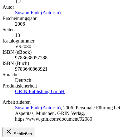
1,7
Autor
Susann Fink (Autor:in)
Erscheinungsjahr
2006
Seiten
13
Katalognummer
V92080
ISBN (eBook)
9783638057288
ISBN (Buch)
9783640863921
Sprache
Deutsch
Produktsicherheit
GRIN Publishing GmbH
Arbeit zitieren
Susann Fink (Autor:in)
, 2006, Personale Führung bei
Asperitas, München, GRIN Verlag,
https://www.grin.com/document/92080
Schließen