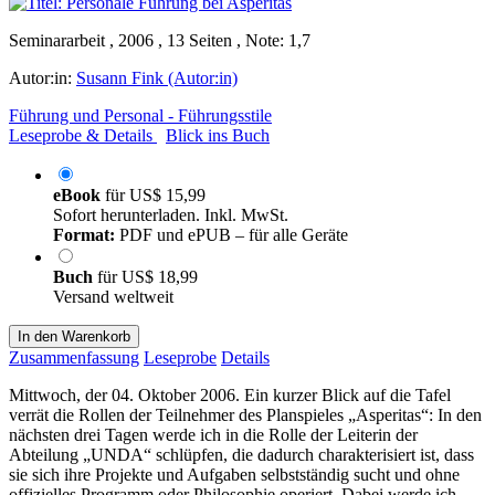
Seminararbeit , 2006 , 13 Seiten , Note: 1,7
Autor:in:
Susann Fink (Autor:in)
Führung und Personal - Führungsstile
Leseprobe & Details
Blick ins Buch
eBook
für
US$ 15,99
Sofort herunterladen. Inkl. MwSt.
Format:
PDF und ePUB – für alle Geräte
Buch
für
US$ 18,99
Versand weltweit
In den Warenkorb
Zusammenfassung
Leseprobe
Details
Mittwoch, der 04. Oktober 2006. Ein kurzer Blick auf die Tafel
verrät die Rollen der Teilnehmer des Planspieles „Asperitas“: In den
nächsten drei Tagen werde ich in die Rolle der Leiterin der
Abteilung „UNDA“ schlüpfen, die dadurch charakterisiert ist, dass
sie sich ihre Projekte und Aufgaben selbstständig sucht und ohne
offizielles Programm oder Philosophie operiert. Dabei werde ich