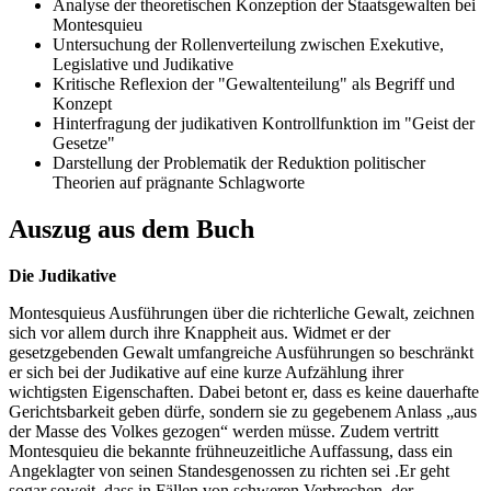
Analyse der theoretischen Konzeption der Staatsgewalten bei
Montesquieu
Untersuchung der Rollenverteilung zwischen Exekutive,
Legislative und Judikative
Kritische Reflexion der "Gewaltenteilung" als Begriff und
Konzept
Hinterfragung der judikativen Kontrollfunktion im "Geist der
Gesetze"
Darstellung der Problematik der Reduktion politischer
Theorien auf prägnante Schlagworte
Auszug aus dem Buch
Die Judikative
Montesquieus Ausführungen über die richterliche Gewalt, zeichnen
sich vor allem durch ihre Knappheit aus. Widmet er der
gesetzgebenden Gewalt umfangreiche Ausführungen so beschränkt
er sich bei der Judikative auf eine kurze Aufzählung ihrer
wichtigsten Eigenschaften. Dabei betont er, dass es keine dauerhafte
Gerichtsbarkeit geben dürfe, sondern sie zu gegebenem Anlass „aus
der Masse des Volkes gezogen“ werden müsse. Zudem vertritt
Montesquieu die bekannte frühneuzeitliche Auffassung, dass ein
Angeklagter von seinen Standesgenossen zu richten sei .Er geht
sogar soweit, dass in Fällen von schweren Verbrechen, der