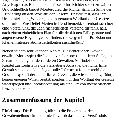
Angeklagte das Recht haben müsse, seine Richter selbst zu wählen.
Und schließlich bindet Montesquieu die Richter ganz im Sinne der
Aufklärung an den Wortlaut der Gesetze. Er stellt fest, dass ihre
Urteile stets nur „Wiedergabe des genauen Wortlauts der Gesetze“
sein dürfen. Wie Detlef Merten treffend bemerkt, offenbart sich hier
eine Vorstellung, die „den menschlichen Verstand für fähig hält,
nach einem einheitlichen Plan für alle denkbaren Fälle genaue und
angemessene Regelungen zu finden, die wegen ihrer Präzision und
Klarheit Interpretationsstreitigkeiten ausschießen.“
Neben seinem sehr knappen Kapitel zur richterlichen Gewalt
erwähnt Montesqieu die Judikative aber noch an anderer Stelle, im
Zusammenhang mit den anderen Gewalten. So findet sich im
Kapitel zur Legislative die vielzietierte Aussage, die richterliche
Gewalt sei „en quelque façon nulle.“ Gemeint ist hier wohl die
Gestaltungskraft der richterlichen Gewalt, die wie schon angeführt,
keinen eigenen Willen besitzt, sondern nur den Wortlaut der Gesetze
widerspiegelt und Rechtsprechung als eine Art von mechanischem
Prozeß betrachtet.
Zusammenfassung der Kapitel
Einleitung:
Die Einleitung führt in die Problematik der
Gewaltenteilung ein und hinterfragt, ob das heutige Verständnis