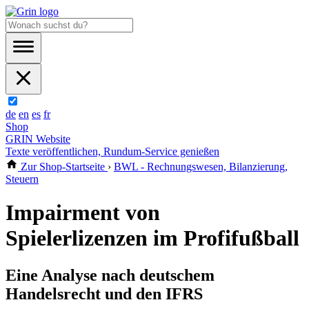
de
en
es
fr
Shop
GRIN Website
Texte veröffentlichen, Rundum-Service genießen
Zur Shop-Startseite
›
BWL - Rechnungswesen, Bilanzierung,
Steuern
Impairment von
Spielerlizenzen im Profifußball
Eine Analyse nach deutschem
Handelsrecht und den IFRS