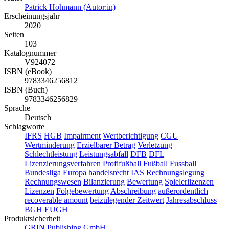
Patrick Hohmann (Autor:in)
Erscheinungsjahr
2020
Seiten
103
Katalognummer
V924072
ISBN (eBook)
9783346256812
ISBN (Buch)
9783346256829
Sprache
Deutsch
Schlagworte
IFRS
HGB
Impairment
Wertberichtigung
CGU
Wertminderung
Erzielbarer Betrag
Verletzung
Schlechtleistung
Leistungsabfall
DFB
DFL
Lizenzierungsverfahren
Profifußball
Fußball
Fussball
Bundesliga
Europa
handelsrecht
IAS
Rechnungslegung
Rechnungswesen
Bilanzierung
Bewertung
Spielerlizenzen
Lizenzen
Folgebewertung
Abschreibung
außerordentlich
recoverable amount
beizulegender Zeitwert
Jahresabschluss
BGH
EUGH
Produktsicherheit
GRIN Publishing GmbH